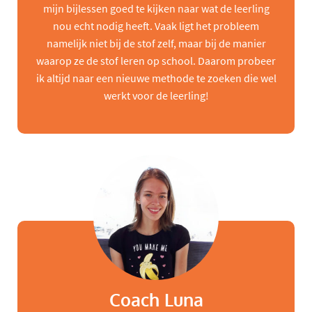
mijn bijlessen goed te kijken naar wat de leerling
nou echt nodig heeft. Vaak ligt het probleem
namelijk niet bij de stof zelf, maar bij de manier
waarop ze de stof leren op school. Daarom probeer
ik altijd naar een nieuwe methode te zoeken die wel
werkt voor de leerling!
Coach Luna