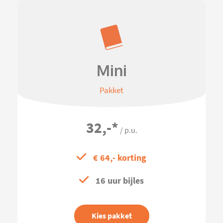
Mini
Pakket
32,-
*
/ p.u.
€ 64,- korting
16 uur bijles
Kies pakket