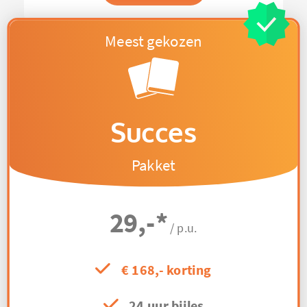
Succes
Pakket
29,-
*
/ p.u.
€ 168,- korting
24 uur bijles