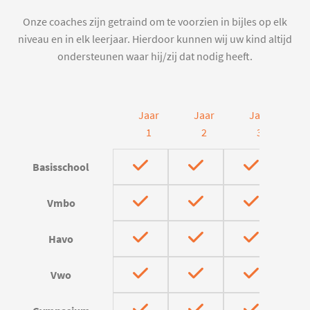
Onze coaches zijn getraind om te voorzien in bijles op elk
niveau en in elk leerjaar. Hierdoor kunnen wij uw kind altijd
ondersteunen waar hij/zij dat nodig heeft.
Jaar
Jaar
Jaar
J
1
2
3
Basisschool
Vmbo
Havo
Vwo