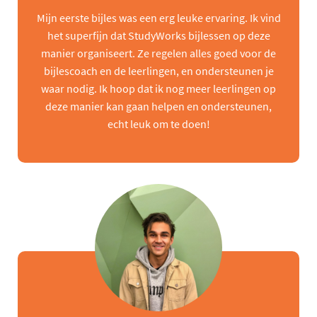
Mijn eerste bijles was een erg leuke ervaring. Ik vind
het superfijn dat StudyWorks bijlessen op deze
manier organiseert. Ze regelen alles goed voor de
bijlescoach en de leerlingen, en ondersteunen je
waar nodig. Ik hoop dat ik nog meer leerlingen op
deze manier kan gaan helpen en ondersteunen,
echt leuk om te doen!