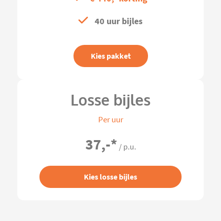
40 uur bijles
Kies pakket
Losse bijles
Per uur
37,-
*
/ p.u.
Kies losse bijles