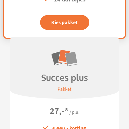
Kies pakket
Succes plus
Pakket
27,-
*
/ p.u.
€ 440,- korting