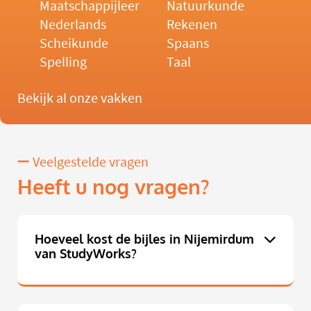
Maatschappijleer
Natuurkunde
Nederlands
Rekenen
Scheikunde
Spaans
Spelling
Taal
Bekijk al onze vakken
Veelgestelde vragen
Heeft u nog vragen?
Hoeveel kost de bijles in Nijemirdum
van StudyWorks?