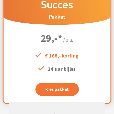
Succes
Pakket
29,-
*
/ p.u.
€ 168,- korting
24 uur bijles
Kies pakket