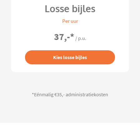
Losse bijles
Per uur
37,-
*
/ p.u.
Kies losse bijles
*Eénmalig €35,- administratiekosten