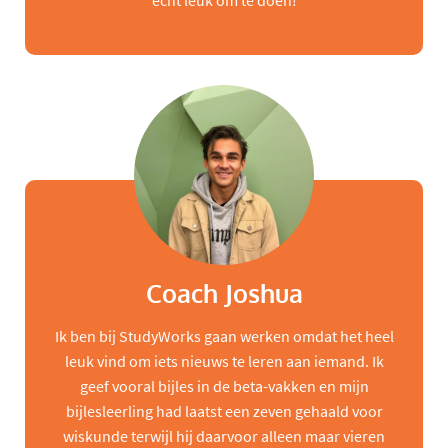
echt leuk om te doen!
Coach Joshua
Ik ben bij StudyWorks gaan werken omdat het heel
leuk vind om iets nieuws te leren aan iemand. Ik
geef vooral bijles in de beta-vakken en mijn
bijlesleerling had laatst een zeven gehaald voor
wiskunde terwijl hij daarvoor alleen maar vieren