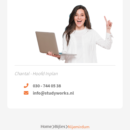
Chantal - Hoofd Inplan
030 - 744 05 38
info@studyworks.nl
Home
Bijles
Nijemirdum