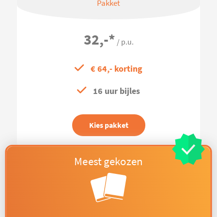
Pakket
32,-
*
/ p.u.
€ 64,- korting
16 uur bijles
Kies pakket