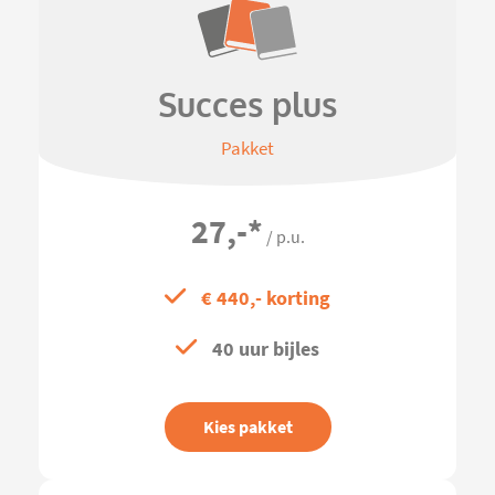
Succes plus
Pakket
27,-
*
/ p.u.
€ 440,- korting
40 uur bijles
Kies pakket