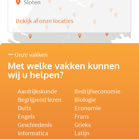
Sloten
Bekijk al onze locaties
Onze vakken
Met welke vakken kunnen
wij u helpen?
Aardrijkskunde
Bedrijfseconomie
Begrijpend lezen
Biologie
Duits
Economie
Engels
Frans
Geschiedenis
Grieks
Informatica
Latijn