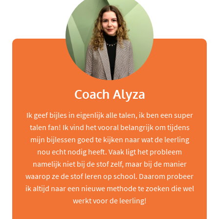
Coach Alyza
Ik geef bijles in eigenlijk alle talen, ik ben een super
talen fan! Ik vind het vooral belangrijk om tijdens
mijn bijlessen goed te kijken naar wat de leerling
nou echt nodig heeft. Vaak ligt het probleem
namelijk niet bij de stof zelf, maar bij de manier
waarop ze de stof leren op school. Daarom probeer
ik altijd naar een nieuwe methode te zoeken die wel
werkt voor de leerling!