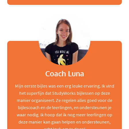
Coach Luna
Mijn eerste bijles was een erg leuke ervaring. Ik vind
het superfijn dat StudyWorks bijlessen op deze
manier organiseert. Ze regelen alles goed voor de
bijlescoach en de leerlingen, en ondersteunen je
waar nodig. Ik hoop dat ik nog meer leerlingen op
deze manier kan gaan helpen en ondersteunen,