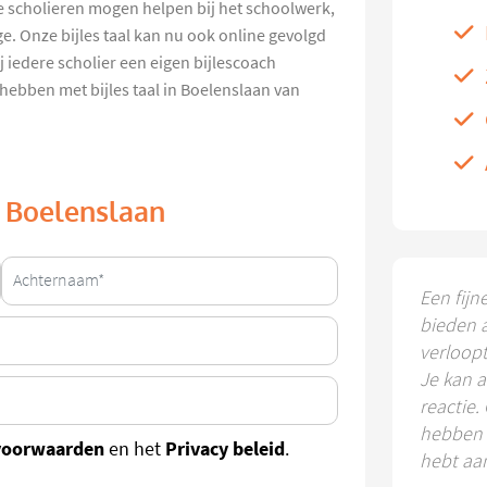
ze scholieren mogen helpen bij het schoolwerk,
ge. Onze bijles taal kan nu ook online gevolgd
 iedere scholier een eigen bijlescoach
 hebben met bijles taal in Boelenslaan van
in Boelenslaan
Een fijn
bieden 
verloop
Je kan a
reactie.
hebben k
voorwaarden
Privacy beleid
en het
.
hebt aa