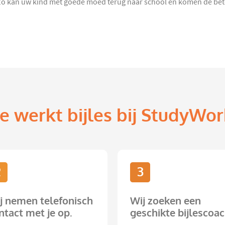
 Zo kan uw kind met goede moed terug naar school en komen de betere
e werkt bijles bij StudyWor
2
3
j nemen telefonisch
Wij zoeken een
ntact met je op.
geschikte bijlescoac