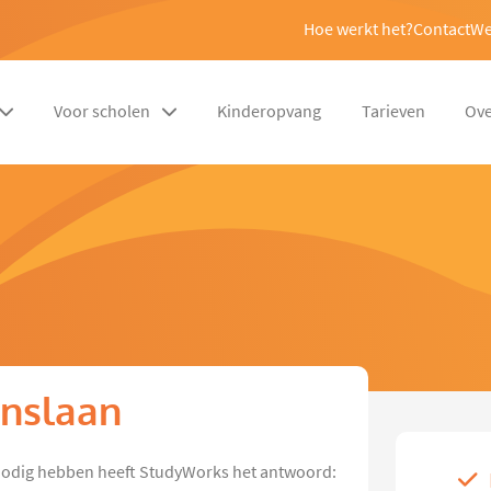
Hoe werkt het?
Contact
We
Voor scholen
Kinderopvang
Tarieven
Ove
enslaan
p nodig hebben heeft StudyWorks het antwoord: