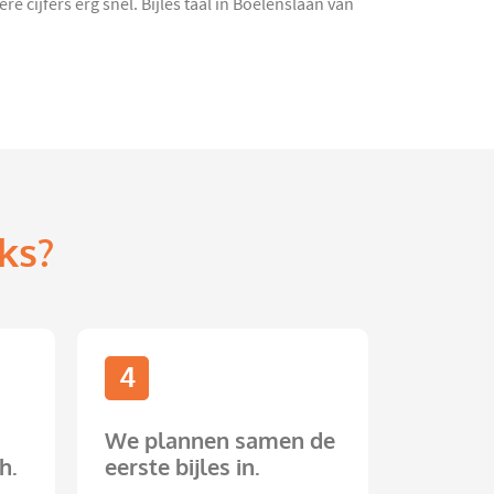
 cijfers erg snel. Bijles taal in Boelenslaan van
ks?
4
We plannen samen de
h.
eerste bijles in.