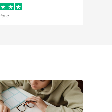
tland