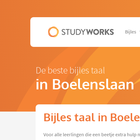
Bijles
De beste bijles taal
in Boelenslaan
Bijles taal in Boel
Voor alle leerlingen die een beetje extra hul