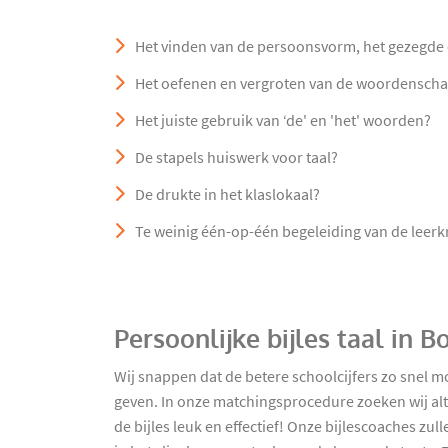
Het vinden van de persoonsvorm, het gezegde 
Het oefenen en vergroten van de woordenscha
Het juiste gebruik van ‘de' en 'het' woorden?
De stapels huiswerk voor taal?
De drukte in het klaslokaal?
Te weinig één-op-één begeleiding van de leerk
Persoonlijke bijles taal in 
Wij snappen dat de betere schoolcijfers zo snel m
geven. In onze matchingsprocedure zoeken wij alt
de bijles leuk en effectief! Onze bijlescoaches z