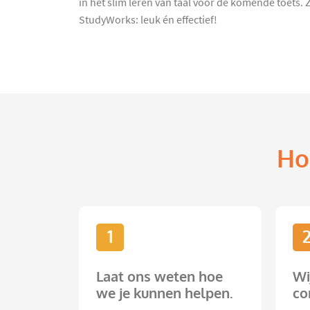
in het slim leren van taal voor de komende toets.
StudyWorks: leuk én effectief!
Ho
1
Laat ons weten hoe
Wi
we je kunnen helpen.
co