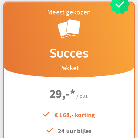
Succes
Pakket
29,-
*
/ p.u.
€ 168,- korting
24 uur bijles