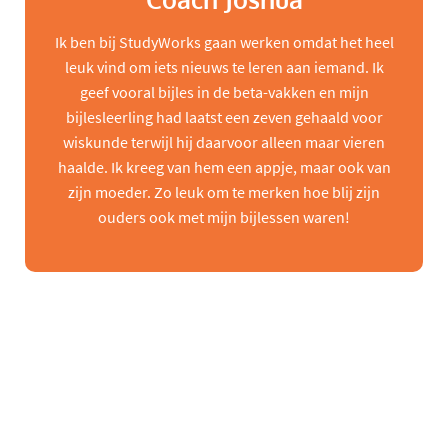
Coach Joshua
Ik ben bij StudyWorks gaan werken omdat het heel
leuk vind om iets nieuws te leren aan iemand. Ik
geef vooral bijles in de beta-vakken en mijn
bijlesleerling had laatst een zeven gehaald voor
wiskunde terwijl hij daarvoor alleen maar vieren
haalde. Ik kreeg van hem een appje, maar ook van
zijn moeder. Zo leuk om te merken hoe blij zijn
ouders ook met mijn bijlessen waren!