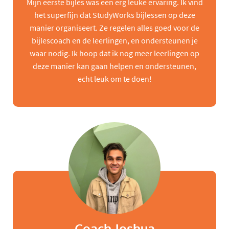
Mijn eerste bijles was een erg leuke ervaring. Ik vind
het superfijn dat StudyWorks bijlessen op deze
manier organiseert. Ze regelen alles goed voor de
bijlescoach en de leerlingen, en ondersteunen je
waar nodig. Ik hoop dat ik nog meer leerlingen op
deze manier kan gaan helpen en ondersteunen,
echt leuk om te doen!