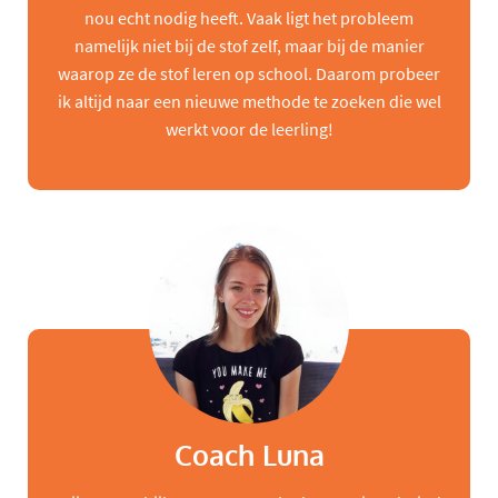
nou echt nodig heeft. Vaak ligt het probleem
namelijk niet bij de stof zelf, maar bij de manier
waarop ze de stof leren op school. Daarom probeer
ik altijd naar een nieuwe methode te zoeken die wel
werkt voor de leerling!
Coach Luna