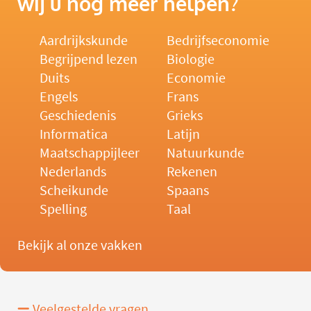
wij u nog meer helpen?
Aardrijkskunde
Bedrijfseconomie
Begrijpend lezen
Biologie
Duits
Economie
Engels
Frans
Geschiedenis
Grieks
Informatica
Latijn
Maatschappijleer
Natuurkunde
Nederlands
Rekenen
Scheikunde
Spaans
Spelling
Taal
Bekijk al onze vakken
Veelgestelde vragen