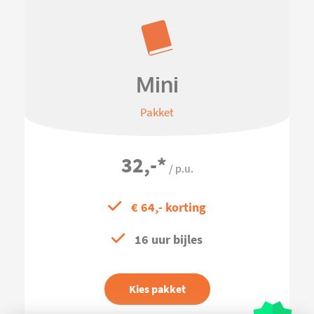
Mini
Pakket
32,-
*
/ p.u.
€ 64,- korting
16 uur bijles
Kies pakket