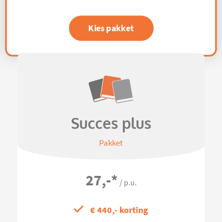
Kies pakket
Succes plus
Pakket
27,-
*
/ p.u.
€ 440,- korting