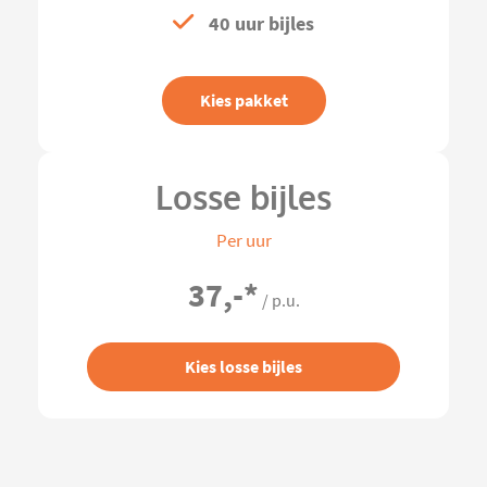
40 uur bijles
Kies pakket
Losse bijles
Per uur
37,-
*
/ p.u.
Kies losse bijles