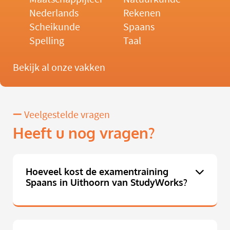
Nederlands
Rekenen
Scheikunde
Spaans
Spelling
Taal
Bekijk al onze vakken
Veelgestelde vragen
Heeft u nog vragen?
Hoeveel kost de examentraining
Spaans in Uithoorn van StudyWorks?