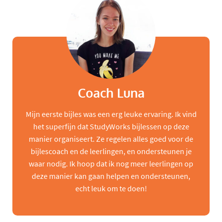
Coach Luna
Mijn eerste bijles was een erg leuke ervaring. Ik vind
het superfijn dat StudyWorks bijlessen op deze
manier organiseert. Ze regelen alles goed voor de
bijlescoach en de leerlingen, en ondersteunen je
waar nodig. Ik hoop dat ik nog meer leerlingen op
deze manier kan gaan helpen en ondersteunen,
echt leuk om te doen!