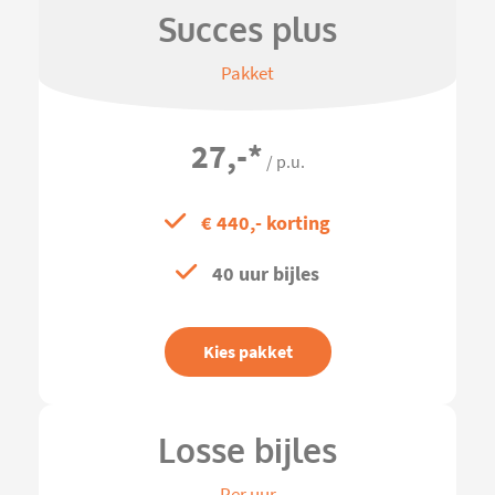
Succes plus
Pakket
27,-
*
/ p.u.
€ 440,- korting
40 uur bijles
Kies pakket
Losse bijles
Per uur