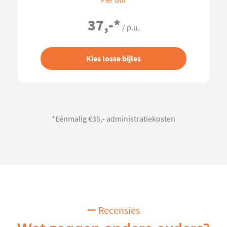
37,-
*
/ p.u.
Kies losse bijles
*Eénmalig €35,- administratiekosten
Recensies