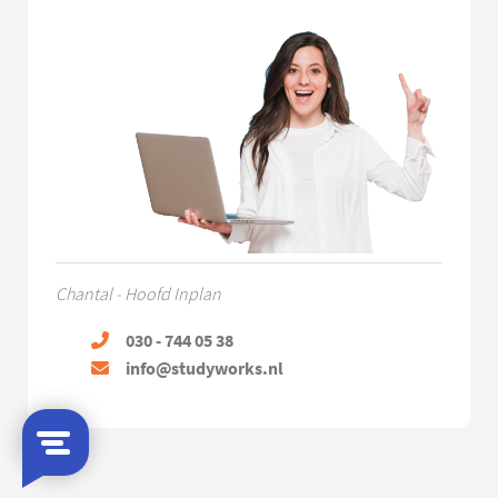
Chantal - Hoofd Inplan
030 - 744 05 38
info@studyworks.nl