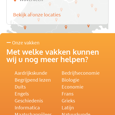
Bekijk al onze locaties
Onze vakken
Met welke vakken kunnen
wij u nog meer helpen?
Aardrijkskunde
Bedrijfseconomie
Begrijpend lezen
Biologie
Duits
Economie
Engels
Frans
Geschiedenis
Grieks
Informatica
Latijn
Maatschappijleer
Natuurkunde