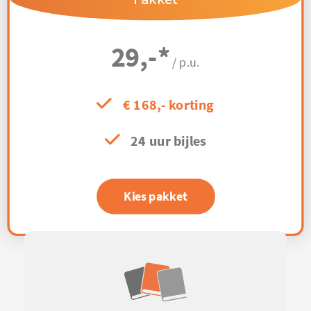
29,-
*
/ p.u.
€ 168,- korting
24 uur bijles
Kies pakket