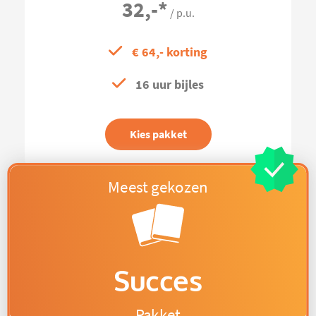
32,-
*
/ p.u.
€ 64,- korting
16 uur bijles
Kies pakket
Succes
Pakket