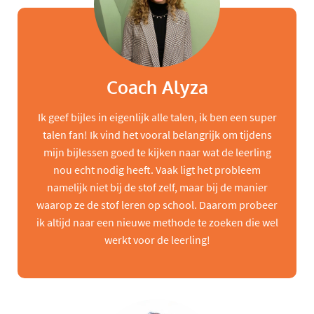
Coach Alyza
Ik geef bijles in eigenlijk alle talen, ik ben een super
talen fan! Ik vind het vooral belangrijk om tijdens
mijn bijlessen goed te kijken naar wat de leerling
nou echt nodig heeft. Vaak ligt het probleem
namelijk niet bij de stof zelf, maar bij de manier
waarop ze de stof leren op school. Daarom probeer
ik altijd naar een nieuwe methode te zoeken die wel
werkt voor de leerling!