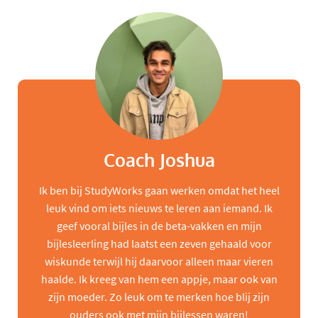
Coach Joshua
Ik ben bij StudyWorks gaan werken omdat het heel
leuk vind om iets nieuws te leren aan iemand. Ik
geef vooral bijles in de beta-vakken en mijn
bijlesleerling had laatst een zeven gehaald voor
wiskunde terwijl hij daarvoor alleen maar vieren
haalde. Ik kreeg van hem een appje, maar ook van
zijn moeder. Zo leuk om te merken hoe blij zijn
ouders ook met mijn bijlessen waren!