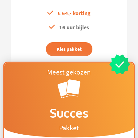
€ 64,- korting
16 uur bijles
Kies pakket
Succes
Pakket