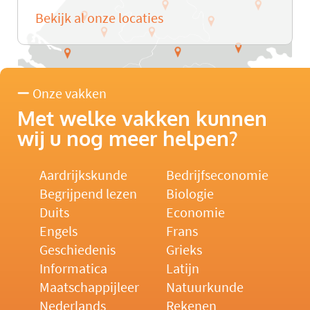
Bekijk al onze locaties
Onze vakken
Met welke vakken kunnen
wij u nog meer helpen?
Aardrijkskunde
Bedrijfseconomie
Begrijpend lezen
Biologie
Duits
Economie
Engels
Frans
Geschiedenis
Grieks
Informatica
Latijn
Maatschappijleer
Natuurkunde
Nederlands
Rekenen