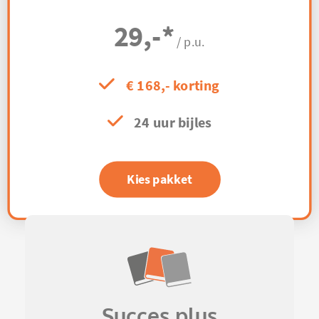
29,-
*
/ p.u.
€ 168,- korting
24 uur bijles
Kies pakket
Succes plus