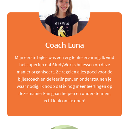
Coach Luna
Mijn eerste bijles was een erg leuke ervaring. Ik vind
het superfijn dat StudyWorks bijlessen op deze
manier organiseert. Ze regelen alles goed voor de
bijlescoach en de leerlingen, en ondersteunen je
waar nodig. Ik hoop dat ik nog meer leerlingen op
deze manier kan gaan helpen en ondersteunen,
echt leuk om te doen!