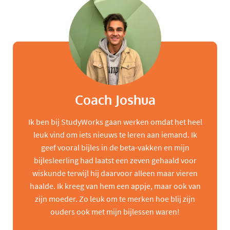
Coach Joshua
Ik ben bij StudyWorks gaan werken omdat het heel
leuk vind om iets nieuws te leren aan iemand. Ik
geef vooral bijles in de beta-vakken en mijn
bijlesleerling had laatst een zeven gehaald voor
wiskunde terwijl hij daarvoor alleen maar vieren
haalde. Ik kreeg van hem een appje, maar ook van
zijn moeder. Zo leuk om te merken hoe blij zijn
ouders ook met mijn bijlessen waren!