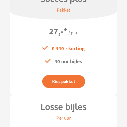
Pakket
27,-
*
/ p.u.
€ 440,- korting
40 uur bijles
Kies pakket
Losse bijles
Per uur