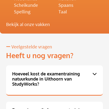
Scheikunde
Spaans
Spelling
Taal
Bekijk al onze vakken
Veelgestelde vragen
Heeft u nog vragen?
Hoeveel kost de examentraining
natuurkunde in Uithoorn van
StudyWorks?