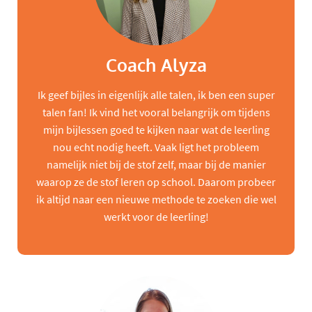
Coach Alyza
Ik geef bijles in eigenlijk alle talen, ik ben een super
talen fan! Ik vind het vooral belangrijk om tijdens
mijn bijlessen goed te kijken naar wat de leerling
nou echt nodig heeft. Vaak ligt het probleem
namelijk niet bij de stof zelf, maar bij de manier
waarop ze de stof leren op school. Daarom probeer
ik altijd naar een nieuwe methode te zoeken die wel
werkt voor de leerling!