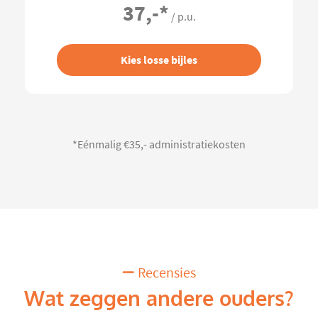
37,-
*
/ p.u.
Kies losse bijles
*Eénmalig €35,- administratiekosten
Recensies
Wat zeggen andere ouders?