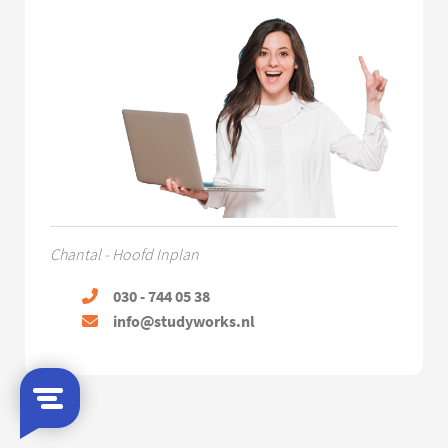
Chantal - Hoofd Inplan
030 - 744 05 38
info@studyworks.nl