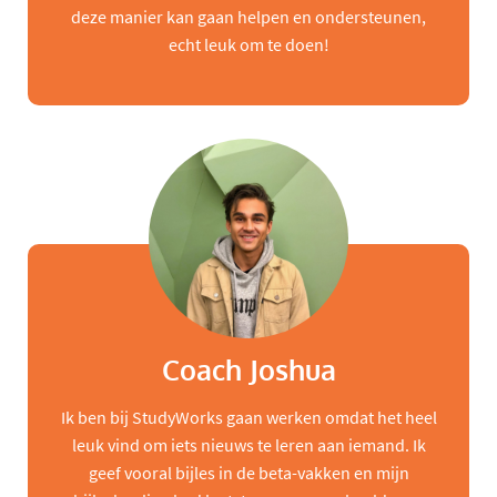
deze manier kan gaan helpen en ondersteunen,
echt leuk om te doen!
Coach Joshua
Ik ben bij StudyWorks gaan werken omdat het heel
leuk vind om iets nieuws te leren aan iemand. Ik
geef vooral bijles in de beta-vakken en mijn