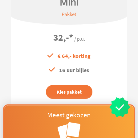
Mini
Pakket
32,-
*
/ p.u.
€ 64,- korting
16 uur bijles
Kies pakket