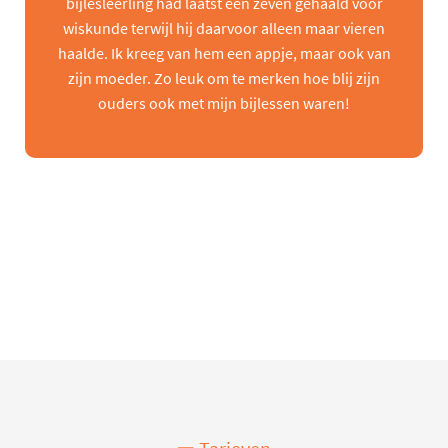
bijlesleerling had laatst een zeven gehaald voor
wiskunde terwijl hij daarvoor alleen maar vieren
haalde. Ik kreeg van hem een appje, maar ook van
zijn moeder. Zo leuk om te merken hoe blij zijn
ouders ook met mijn bijlessen waren!