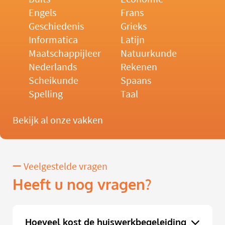
Engels
Frans
Geschiedenis
Grieks
Informatica
Latijn
Maatschappijleer
Natuurkunde
Nederlands
Rekenen
Scheikunde
Spaans
Spelling
Taal
Bekijk al onze vakken
Veelgestelde vragen
Heeft u nog vragen?
Hoeveel kost de huiswerkbegeleiding