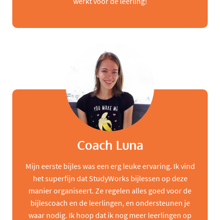
werkt voor de leerling!
Coach Luna
Mijn eerste bijles was een erg leuke ervaring. Ik vind
het superfijn dat StudyWorks bijlessen op deze
manier organiseert. Ze regelen alles goed voor de
bijlescoach en de leerlingen, en ondersteunen je
waar nodig. Ik hoop dat ik nog meer leerlingen op