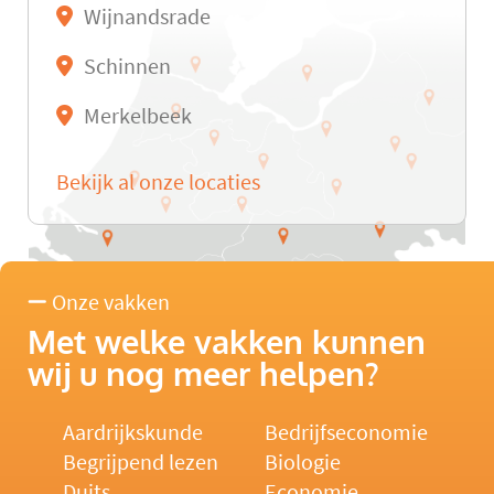
Wijnandsrade
Schinnen
Merkelbeek
Bekijk al onze locaties
Onze vakken
Met welke vakken kunnen
wij u nog meer helpen?
Aardrijkskunde
Bedrijfseconomie
Begrijpend lezen
Biologie
Duits
Economie