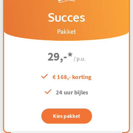
Succes
Pakket
29,-
*
/ p.u.
€ 168,- korting
24 uur bijles
Kies pakket