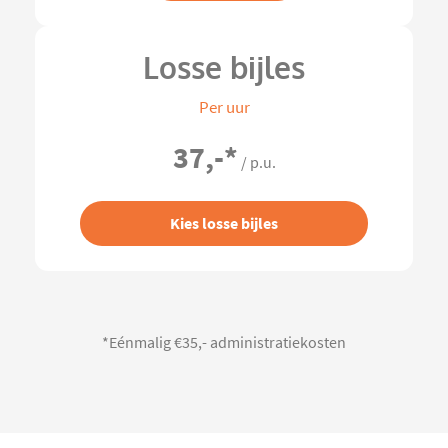
Losse bijles
Per uur
37,-
*
/ p.u.
Kies losse bijles
*Eénmalig €35,- administratiekosten