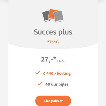
Succes plus
Pakket
27,-
*
/ p.u.
€ 440,- korting
40 uur bijles
Kies pakket