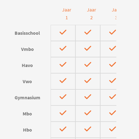
Jaar
Jaar
Jaar
J
1
2
3
Basisschool
Vmbo
Havo
Vwo
Gymnasium
Mbo
Hbo