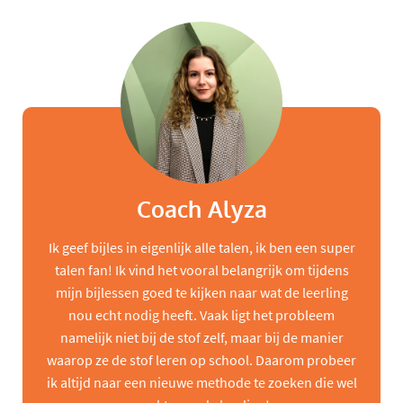
Coach Alyza
Ik geef bijles in eigenlijk alle talen, ik ben een super
talen fan! Ik vind het vooral belangrijk om tijdens
mijn bijlessen goed te kijken naar wat de leerling
nou echt nodig heeft. Vaak ligt het probleem
namelijk niet bij de stof zelf, maar bij de manier
waarop ze de stof leren op school. Daarom probeer
ik altijd naar een nieuwe methode te zoeken die wel