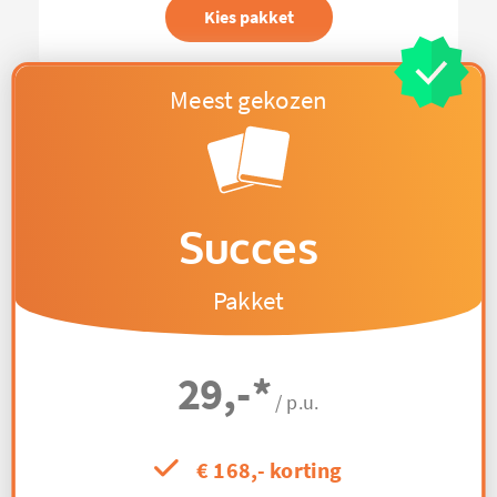
Kies pakket
Succes
Pakket
29,-
*
/ p.u.
€ 168,- korting