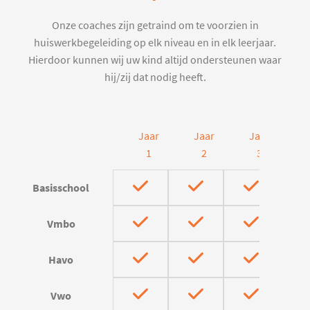
Onze coaches zijn getraind om te voorzien in
huiswerkbegeleiding op elk niveau en in elk leerjaar.
Hierdoor kunnen wij uw kind altijd ondersteunen waar
hij/zij dat nodig heeft.
Jaar
Jaar
Jaar
J
1
2
3
Basisschool
Vmbo
Havo
Vwo