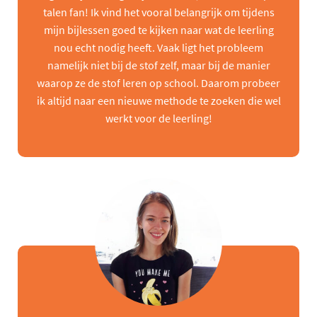
talen fan! Ik vind het vooral belangrijk om tijdens
mijn bijlessen goed te kijken naar wat de leerling
nou echt nodig heeft. Vaak ligt het probleem
namelijk niet bij de stof zelf, maar bij de manier
waarop ze de stof leren op school. Daarom probeer
ik altijd naar een nieuwe methode te zoeken die wel
werkt voor de leerling!