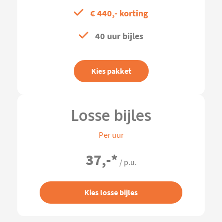
€ 440,- korting
40 uur bijles
Kies pakket
Losse bijles
Per uur
37,-
*
/ p.u.
Kies losse bijles