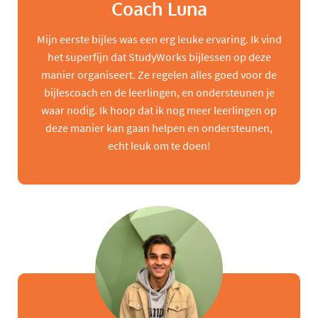
Coach Luna
Mijn eerste bijles was een erg leuke ervaring. Ik vind
het superfijn dat StudyWorks bijlessen op deze
manier organiseert. Ze regelen alles goed voor de
bijlescoach en de leerlingen, en ondersteunen je
waar nodig. Ik hoop dat ik nog meer leerlingen op
deze manier kan gaan helpen en ondersteunen,
echt leuk om te doen!