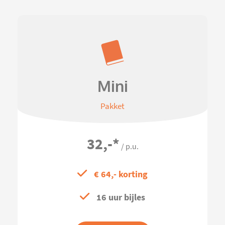
Mini
Pakket
32,-
*
/ p.u.
€ 64,- korting
16 uur bijles