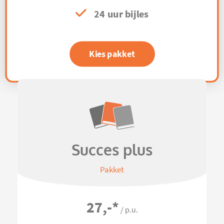
24 uur bijles
Kies pakket
Succes plus
Pakket
27,-
*
/ p.u.