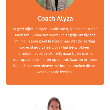
Coach Alyza
Ik geef bijles in eigenlijk alle talen, ik ben een super
talen fan! Ik vind het vooral belangrijk om tijdens
mijn bijlessen goed te kijken naar wat de leerling
nou echt nodig heeft. Vaak ligt het probleem
namelijk niet bij de stof zelf, maar bij de manier
waarop ze de stof leren op school. Daarom probeer
ik altijd naar een nieuwe methode te zoeken die wel
werkt voor de leerling!