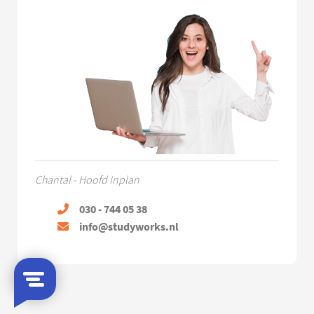
Chantal - Hoofd Inplan
030 - 744 05 38
info@studyworks.nl