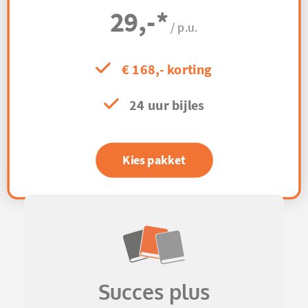
29,-
*
/ p.u.
€ 168,- korting
24 uur bijles
Kies pakket
Succes plus