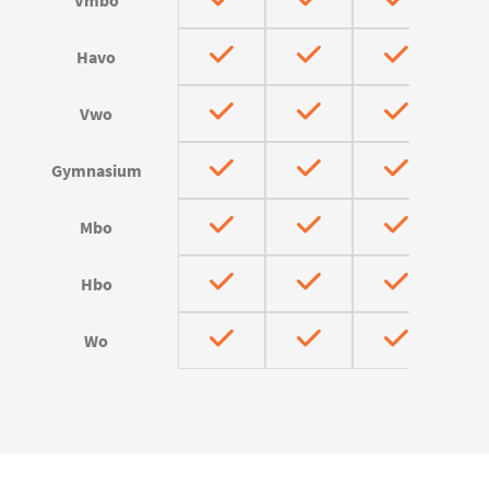
Vmbo
Havo
Vwo
Gymnasium
Mbo
Hbo
Wo