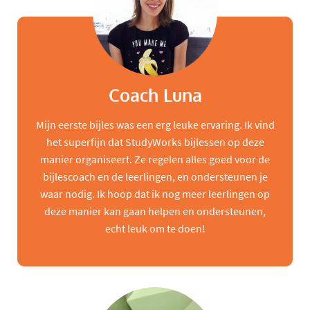
Coach Luna
Mijn eerste bijles was een erg leuke ervaring. Ik vind
het superfijn dat StudyWorks bijlessen op deze
manier organiseert. Ze regelen alles goed voor de
bijlescoach en de leerlingen, en ondersteunen je
waar nodig. Ik hoop dat ik nog meer leerlingen op
deze manier kan gaan helpen en ondersteunen,
echt leuk om te doen!