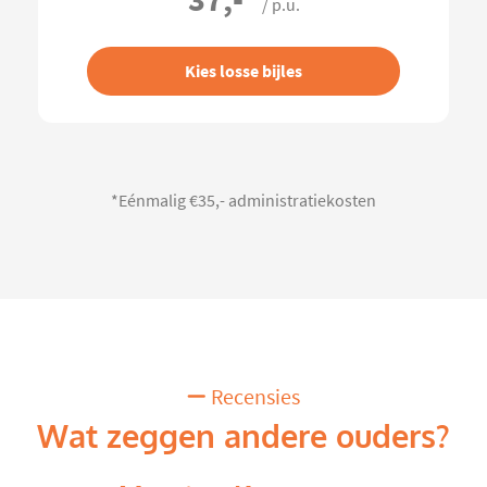
/ p.u.
Kies losse bijles
*Eénmalig €35,- administratiekosten
Recensies
Wat zeggen andere ouders?