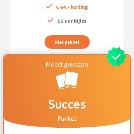
€ 64,- korting
16 uur bijles
Kies pakket
Succes
Pakket