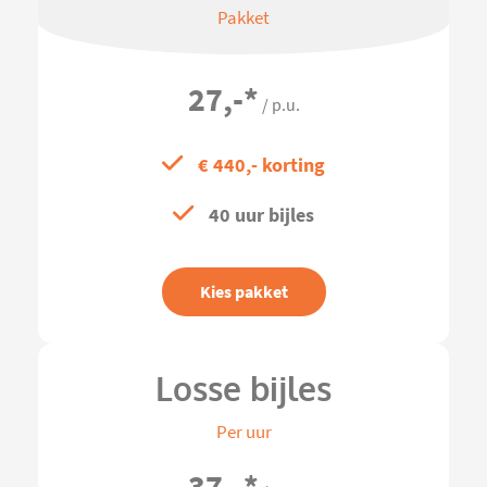
Pakket
27,-
*
/ p.u.
€ 440,- korting
40 uur bijles
Kies pakket
Losse bijles
Per uur
37,-
*