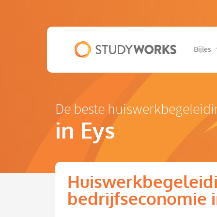
Bijles
De beste huiswerkbegeleidi
in Eys
Huiswerkbegeleid
bedrijfseconomie i