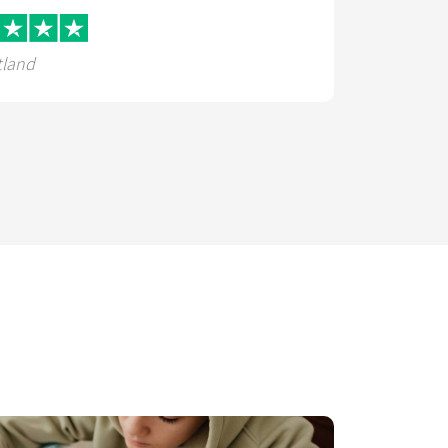
tland