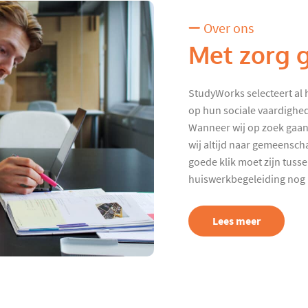
Over ons
Met zorg 
StudyWorks selecteert al 
op hun sociale vaardighed
Wanneer wij op zoek gaan
wij altijd naar gemeenscha
goede klik moet zijn tuss
huiswerkbegeleiding nog p
Lees meer