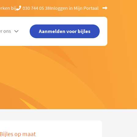
rken bij
030 744 05 38
Inloggen in Mijn Portaal
Aanmelden voor bijles
r ons
Bijles op maat