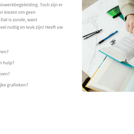
huiswerkbegeleiding. Toch zijn er
oor kiezen om geen
Dat is zonde, want
el nuttig en leuk zijn! Heeft uw
men?
n hulp?
jven?
jke grafieken?