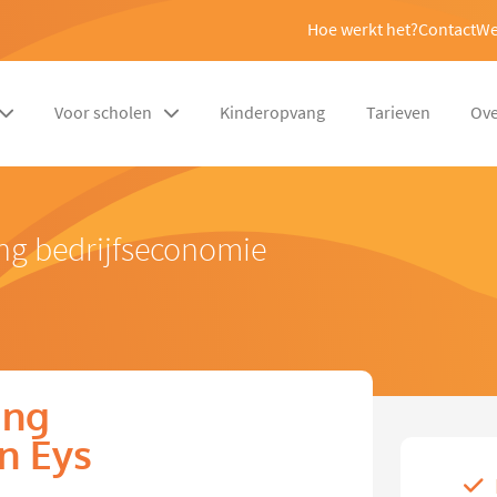
Hoe werkt het?
Contact
We
Voor scholen
Kinderopvang
Tarieven
Ove
ng bedrijfseconomie
ing
n Eys