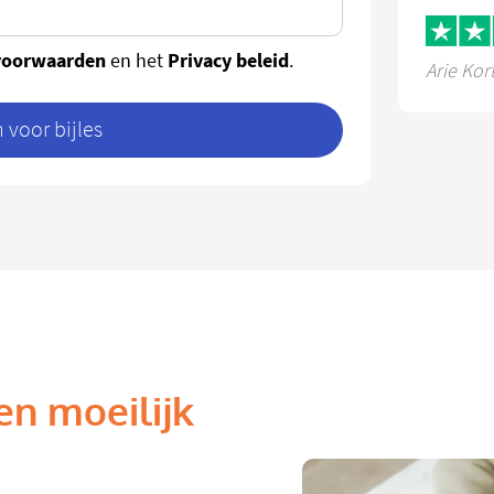
voorwaarden
Privacy beleid
en het
.
Arie Kor
voor bijles
en moeilijk