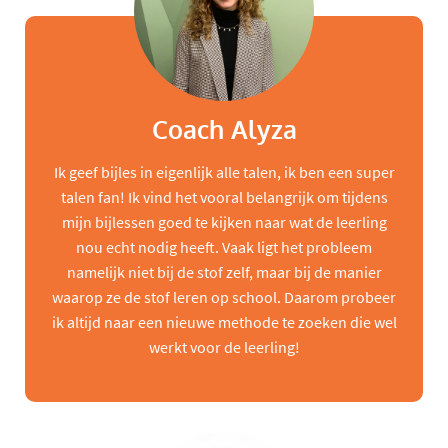
Coach Alyza
Ik geef bijles in eigenlijk alle talen, ik ben een super
talen fan! Ik vind het vooral belangrijk om tijdens
mijn bijlessen goed te kijken naar wat de leerling
nou echt nodig heeft. Vaak ligt het probleem
namelijk niet bij de stof zelf, maar bij de manier
waarop ze de stof leren op school. Daarom probeer
ik altijd naar een nieuwe methode te zoeken die wel
werkt voor de leerling!