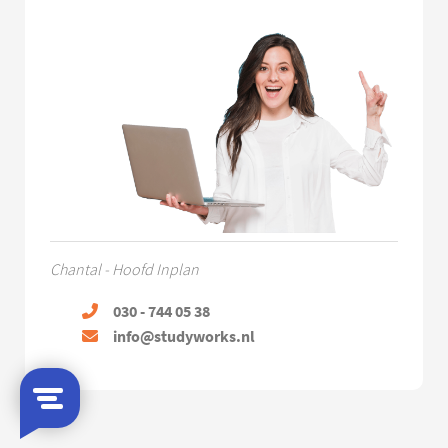
Chantal - Hoofd Inplan
030 - 744 05 38
info@studyworks.nl