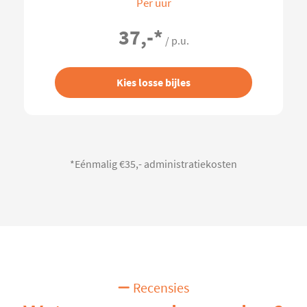
Per uur
37,-
*
/ p.u.
Kies losse bijles
*Eénmalig €35,- administratiekosten
Recensies