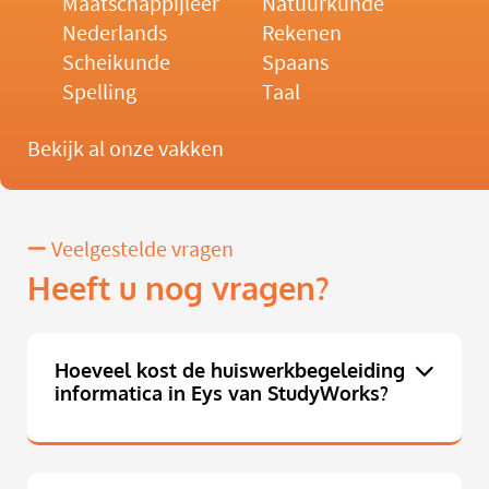
Maatschappijleer
Natuurkunde
Nederlands
Rekenen
Scheikunde
Spaans
Spelling
Taal
Bekijk al onze vakken
Veelgestelde vragen
Heeft u nog vragen?
Hoeveel kost de huiswerkbegeleiding
informatica in Eys van StudyWorks?