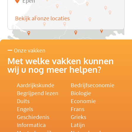
Epen
Bekijk al onze locaties
Onze vakken
Met welke vakken kunnen
wij u nog meer helpen?
Aardrijkskunde
Bedrijfseconomie
Begrijpend lezen
Biologie
Duits
Economie
Engels
Frans
Geschiedenis
Grieks
Informatica
Latijn