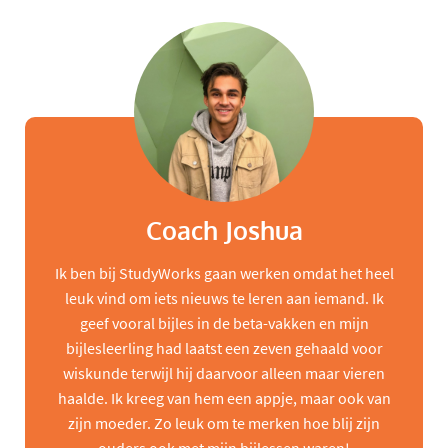
Coach Joshua
Ik ben bij StudyWorks gaan werken omdat het heel
leuk vind om iets nieuws te leren aan iemand. Ik
geef vooral bijles in de beta-vakken en mijn
bijlesleerling had laatst een zeven gehaald voor
wiskunde terwijl hij daarvoor alleen maar vieren
haalde. Ik kreeg van hem een appje, maar ook van
zijn moeder. Zo leuk om te merken hoe blij zijn