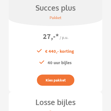
Succes plus
Pakket
27,-
*
/ p.u.
€ 440,- korting
40 uur bijles
Kies pakket
Losse bijles