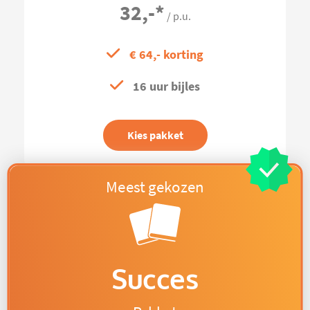
32,-
*
/ p.u.
€ 64,- korting
16 uur bijles
Kies pakket
Succes