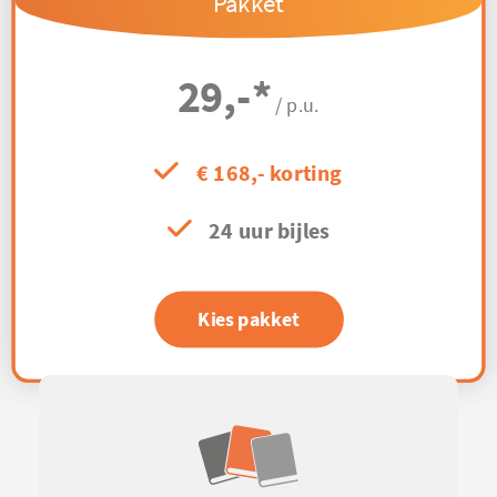
Pakket
29,-
*
/ p.u.
€ 168,- korting
24 uur bijles
Kies pakket