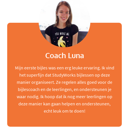
Coach Luna
Mijn eerste bijles was een erg leuke ervaring. Ik vind
het superfijn dat StudyWorks bijlessen op deze
manier organiseert. Ze regelen alles goed voor de
bijlescoach en de leerlingen, en ondersteunen je
waar nodig. Ik hoop dat ik nog meer leerlingen op
deze manier kan gaan helpen en ondersteunen,
echt leuk om te doen!