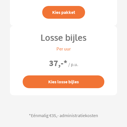
Kies pakket
Losse bijles
Per uur
37,-
*
/ p.u.
Kies losse bijles
*Eénmalig €35,- administratiekosten