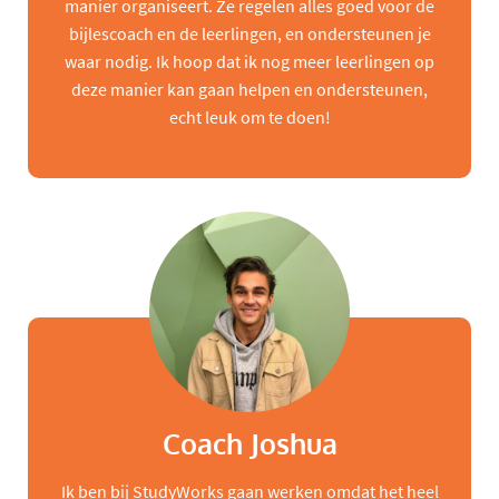
manier organiseert. Ze regelen alles goed voor de
bijlescoach en de leerlingen, en ondersteunen je
waar nodig. Ik hoop dat ik nog meer leerlingen op
deze manier kan gaan helpen en ondersteunen,
echt leuk om te doen!
Coach Joshua
Ik ben bij StudyWorks gaan werken omdat het heel