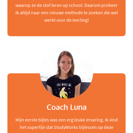
waarop ze de stof leren op school. Daarom probeer
ik altijd naar een nieuwe methode te zoeken die wel
werkt voor de leerling!
Coach Luna
Mijn eerste bijles was een erg leuke ervaring. Ik vind
het superfijn dat StudyWorks bijlessen op deze