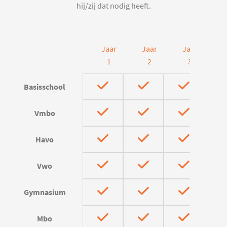
hij/zij dat nodig heeft.
Jaar
Jaar
Jaar
J
1
2
3
Basisschool
Vmbo
Havo
Vwo
Gymnasium
Mbo