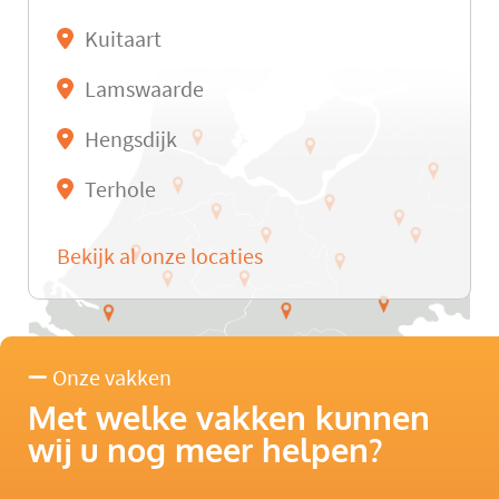
Kuitaart
Lamswaarde
Hengsdijk
Terhole
Bekijk al onze locaties
Onze vakken
Met welke vakken kunnen
wij u nog meer helpen?