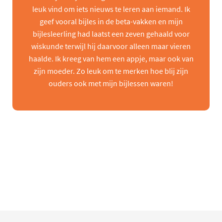
leuk vind om iets nieuws te leren aan iemand. Ik
geef vooral bijles in de beta-vakken en mijn
bijlesleerling had laatst een zeven gehaald voor
wiskunde terwijl hij daarvoor alleen maar vieren
haalde. Ik kreeg van hem een appje, maar ook van
zijn moeder. Zo leuk om te merken hoe blij zijn
ouders ook met mijn bijlessen waren!