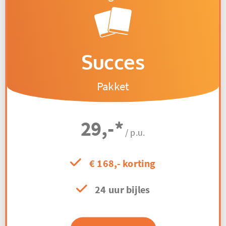
Succes
Pakket
29,-
*
/ p.u.
€ 168,- korting
24 uur bijles