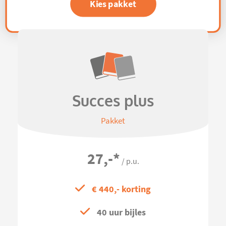
Kies pakket
Succes plus
Pakket
27,-
*
/ p.u.
€ 440,- korting
40 uur bijles