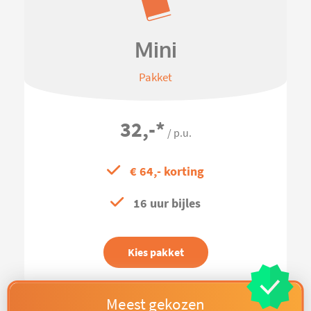
Mini
Pakket
32,-
*
/ p.u.
€ 64,- korting
16 uur bijles
Kies pakket