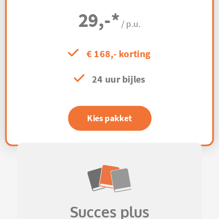
29,-
*
/ p.u.
€ 168,- korting
24 uur bijles
Kies pakket
Succes plus