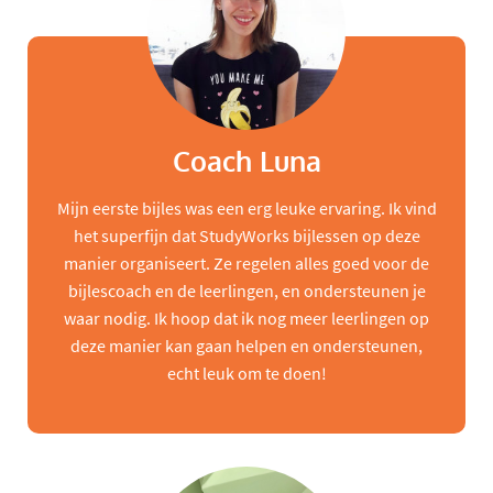
Coach Luna
Mijn eerste bijles was een erg leuke ervaring. Ik vind
het superfijn dat StudyWorks bijlessen op deze
manier organiseert. Ze regelen alles goed voor de
bijlescoach en de leerlingen, en ondersteunen je
waar nodig. Ik hoop dat ik nog meer leerlingen op
deze manier kan gaan helpen en ondersteunen,
echt leuk om te doen!