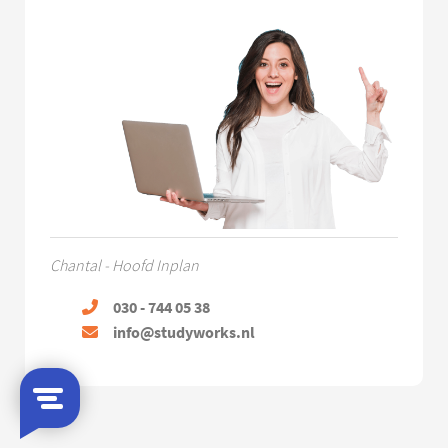
Chantal - Hoofd Inplan
030 - 744 05 38
info@studyworks.nl