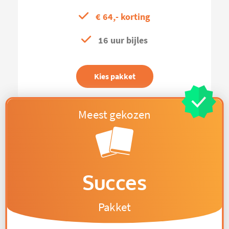
€ 64,- korting
16 uur bijles
Kies pakket
Succes
Pakket