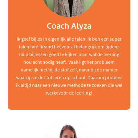
Coach Alyza
Ik geef bijles in eigenlijk alle talen, ik ben een super
talen fan! Ik vind het vooral belangrijk om tijdens
mijn bijlessen goed te kijken naar wat de leerling
nou echt nodig heeft. Vaak ligt het probleem
namelijk niet bij de stof zelf, maar bij de manier
waarop ze de stof leren op school. Daarom probeer
ik altijd naar een nieuwe methode te zoeken die wel
werkt voor de leerling!