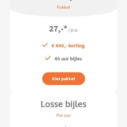
Pakket
27,-
*
/ p.u.
€ 440,- korting
40 uur bijles
Kies pakket
Losse bijles
Per uur