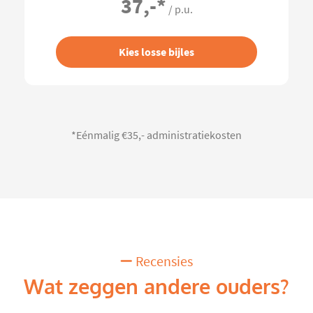
37,-
*
/ p.u.
Kies losse bijles
*Eénmalig €35,- administratiekosten
Recensies
Wat zeggen andere ouders?