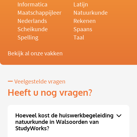
Informatica
Latijn
Maatschappijleer
Natuurkunde
Nederlands
Rekenen
Scheikunde
Spaans
Spelling
Taal
Bekijk al onze vakken
Veelgestelde vragen
Heeft u nog vragen?
Hoeveel kost de huiswerkbegeleiding
natuurkunde in Walsoorden van
StudyWorks?