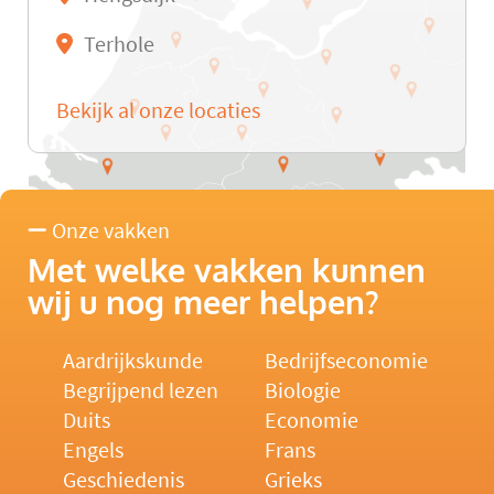
Terhole
Bekijk al onze locaties
Onze vakken
Met welke vakken kunnen
wij u nog meer helpen?
Aardrijkskunde
Bedrijfseconomie
Begrijpend lezen
Biologie
Duits
Economie
Engels
Frans
Geschiedenis
Grieks