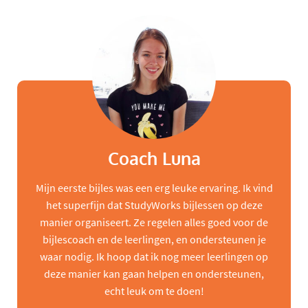
Coach Luna
Mijn eerste bijles was een erg leuke ervaring. Ik vind
het superfijn dat StudyWorks bijlessen op deze
manier organiseert. Ze regelen alles goed voor de
bijlescoach en de leerlingen, en ondersteunen je
waar nodig. Ik hoop dat ik nog meer leerlingen op
deze manier kan gaan helpen en ondersteunen,
echt leuk om te doen!