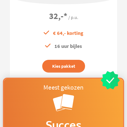
32,-
*
/ p.u.
€ 64,- korting
16 uur bijles
Kies pakket
Succes