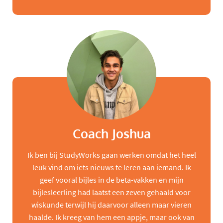
Coach Joshua
Ik ben bij StudyWorks gaan werken omdat het heel
leuk vind om iets nieuws te leren aan iemand. Ik
geef vooral bijles in de beta-vakken en mijn
bijlesleerling had laatst een zeven gehaald voor
wiskunde terwijl hij daarvoor alleen maar vieren
haalde. Ik kreeg van hem een appje, maar ook van