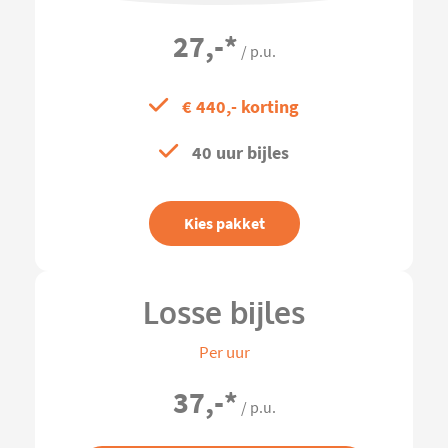
27,-
*
/ p.u.
€ 440,- korting
40 uur bijles
Kies pakket
Losse bijles
Per uur
37,-
*
/ p.u.