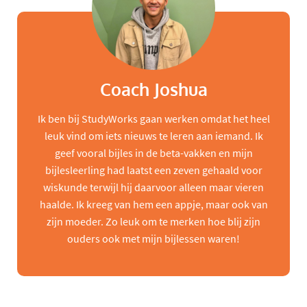
Coach Joshua
Ik ben bij StudyWorks gaan werken omdat het heel
leuk vind om iets nieuws te leren aan iemand. Ik
geef vooral bijles in de beta-vakken en mijn
bijlesleerling had laatst een zeven gehaald voor
wiskunde terwijl hij daarvoor alleen maar vieren
haalde. Ik kreeg van hem een appje, maar ook van
zijn moeder. Zo leuk om te merken hoe blij zijn
ouders ook met mijn bijlessen waren!