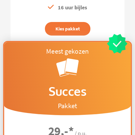
16 uur bijles
Kies pakket
Succes
Pakket
29,-
*
/ p.u.