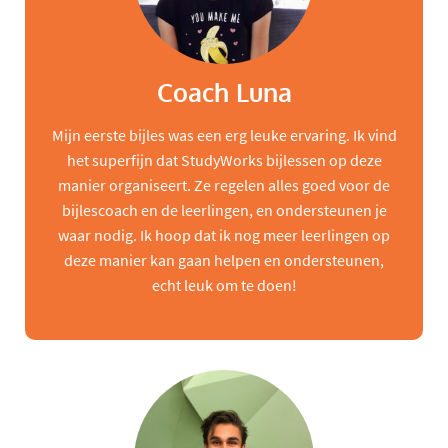
Coach Luna
Mijn eerste bijles was een erg leuke ervaring. Ik vind
het superfijn dat StudyWorks bijlessen op deze
manier organiseert. Ze regelen alles goed voor de
bijlescoach en de leerlingen, en ondersteunen je
waar nodig. Ik hoop dat ik nog meer leerlingen op
deze manier kan gaan helpen en ondersteunen,
echt leuk om te doen!