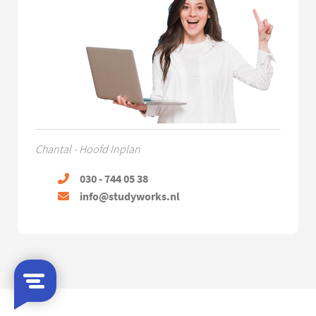
Chantal - Hoofd Inplan
030 - 744 05 38
info@studyworks.nl