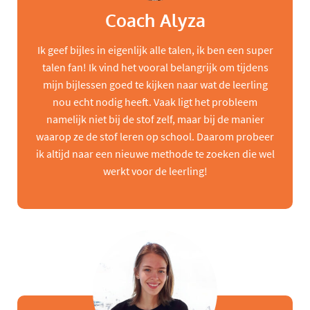
Coach Alyza
Ik geef bijles in eigenlijk alle talen, ik ben een super
talen fan! Ik vind het vooral belangrijk om tijdens
mijn bijlessen goed te kijken naar wat de leerling
nou echt nodig heeft. Vaak ligt het probleem
namelijk niet bij de stof zelf, maar bij de manier
waarop ze de stof leren op school. Daarom probeer
ik altijd naar een nieuwe methode te zoeken die wel
werkt voor de leerling!