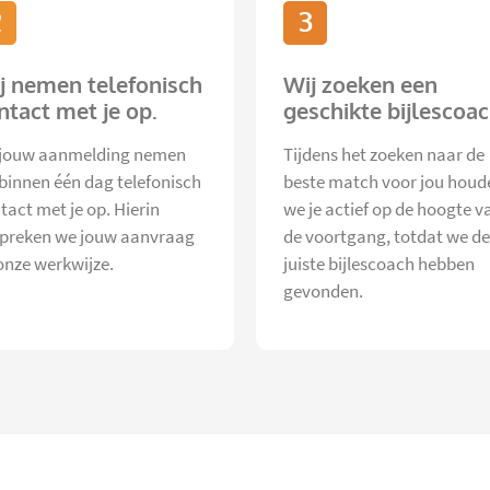
2
3
j nemen telefonisch
Wij zoeken een
ntact met je op.
geschikte bijlescoac
jouw aanmelding nemen
Tijdens het zoeken naar de
 binnen één dag telefonisch
beste match voor jou houd
tact met je op. Hierin
we je actief op de hoogte v
preken we jouw aanvraag
de voortgang, totdat we de
onze werkwijze.
juiste bijlescoach hebben
gevonden.