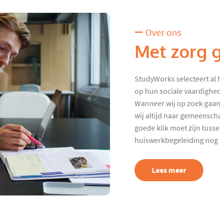
Over ons
Met zorg 
StudyWorks selecteert al 
op hun sociale vaardighed
Wanneer wij op zoek gaan
wij altijd naar gemeenscha
goede klik moet zijn tuss
huiswerkbegeleiding nog p
Lees meer