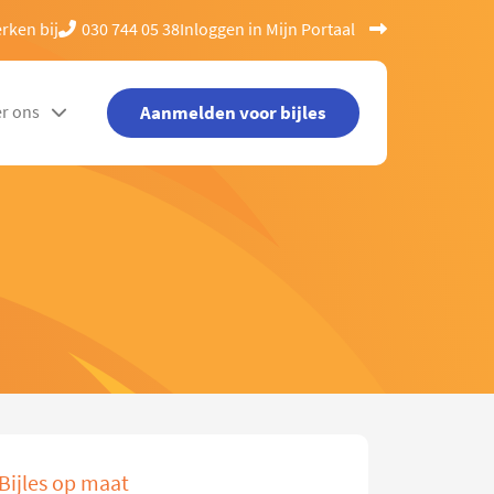
rken bij
030 744 05 38
Inloggen in Mijn Portaal
Aanmelden voor bijles
r ons
Bijles op maat