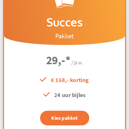
Succes
Pakket
29,-
*
/ p.u.
€ 168,- korting
24 uur bijles
Kies pakket