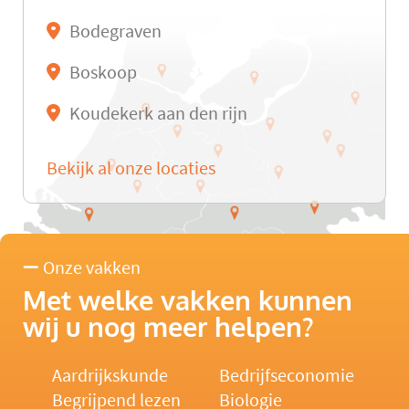
Bodegraven
Boskoop
Koudekerk aan den rijn
Bekijk al onze locaties
Onze vakken
Met welke vakken kunnen
wij u nog meer helpen?
Aardrijkskunde
Bedrijfseconomie
Begrijpend lezen
Biologie