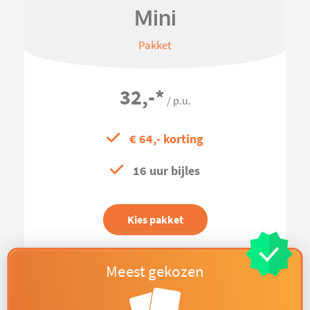
Mini
Pakket
32,-
*
/ p.u.
€ 64,- korting
16 uur bijles
Kies pakket