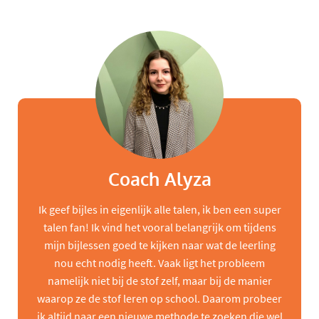
Coach Alyza
Ik geef bijles in eigenlijk alle talen, ik ben een super
talen fan! Ik vind het vooral belangrijk om tijdens
mijn bijlessen goed te kijken naar wat de leerling
nou echt nodig heeft. Vaak ligt het probleem
namelijk niet bij de stof zelf, maar bij de manier
waarop ze de stof leren op school. Daarom probeer
ik altijd naar een nieuwe methode te zoeken die wel