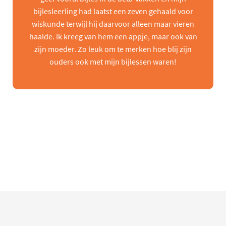
bijlesleerling had laatst een zeven gehaald voor
wiskunde terwijl hij daarvoor alleen maar vieren
haalde. Ik kreeg van hem een appje, maar ook van
zijn moeder. Zo leuk om te merken hoe blij zijn
ouders ook met mijn bijlessen waren!