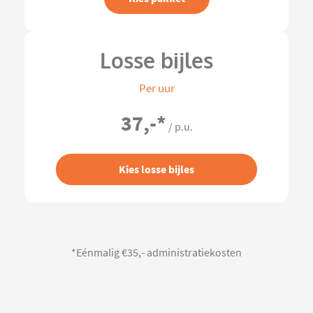
Losse bijles
Per uur
37,-
*
/ p.u.
Kies losse bijles
*Eénmalig €35,- administratiekosten