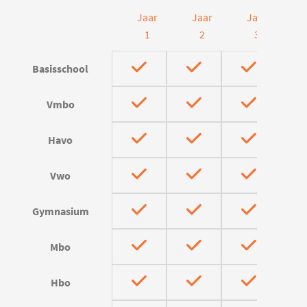
Jaar
Jaar
Jaar
J
1
2
3
Basisschool
Vmbo
Havo
Vwo
Gymnasium
Mbo
Hbo