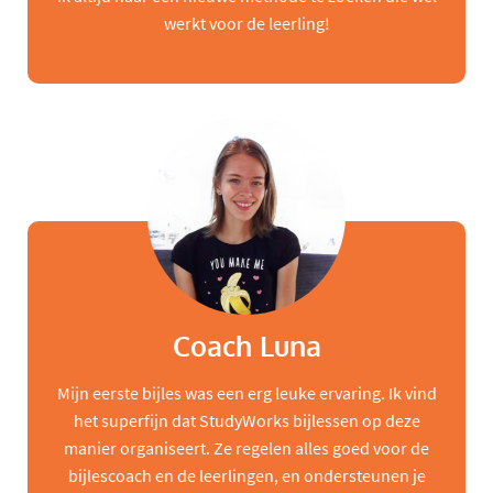
werkt voor de leerling!
Coach Luna
Mijn eerste bijles was een erg leuke ervaring. Ik vind
het superfijn dat StudyWorks bijlessen op deze
manier organiseert. Ze regelen alles goed voor de
bijlescoach en de leerlingen, en ondersteunen je