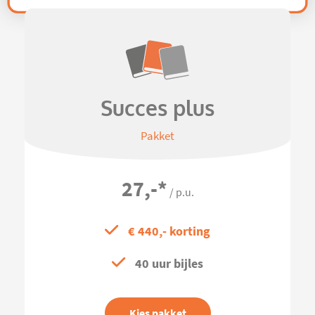
Succes plus
Pakket
27,-
*
/ p.u.
€ 440,- korting
40 uur bijles
Kies pakket