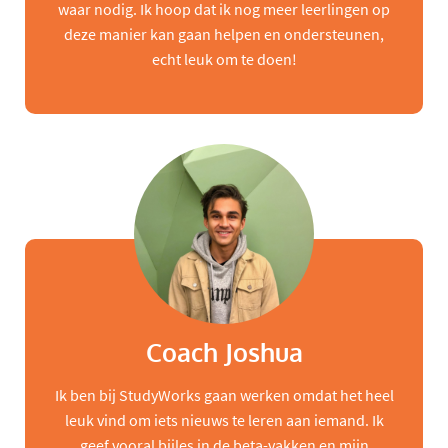
waar nodig. Ik hoop dat ik nog meer leerlingen op
deze manier kan gaan helpen en ondersteunen,
echt leuk om te doen!
Coach Joshua
Ik ben bij StudyWorks gaan werken omdat het heel
leuk vind om iets nieuws te leren aan iemand. Ik
geef vooral bijles in de beta-vakken en mijn