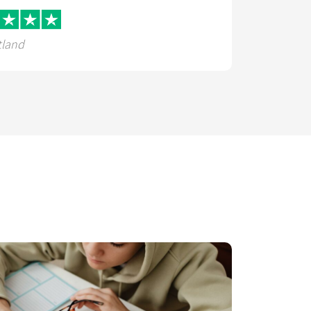
tland