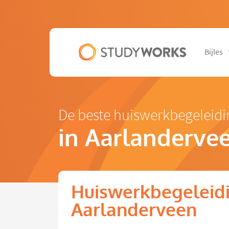
Bijles
De beste huiswerkbegeleidi
in Aarlanderve
Huiswerkbegeleidi
Aarlanderveen