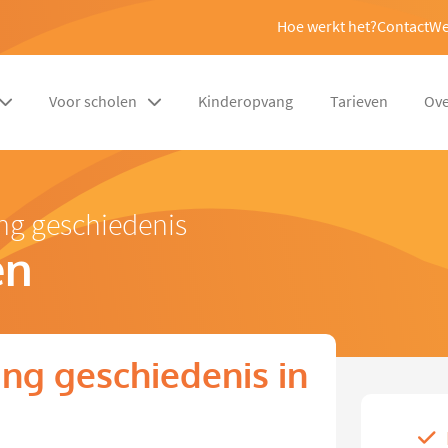
Hoe werkt het?
Contact
We
Voor scholen
Kinderopvang
Tarieven
Ove
ng geschiedenis
en
ng geschiedenis in