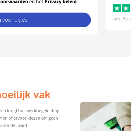
voorwaarden
Privacy beleid
en het
.
Arie Kor
voor bijles
oeilijk vak
een krijgt huiswerkbegeleiding.
hamen of ervoor kiezen om geen
is zonde, want