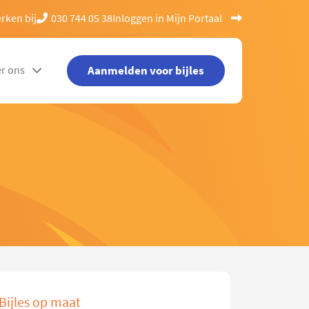
rken bij
030 744 05 38
Inloggen in Mijn Portaal
Aanmelden voor bijles
r ons
Bijles op maat