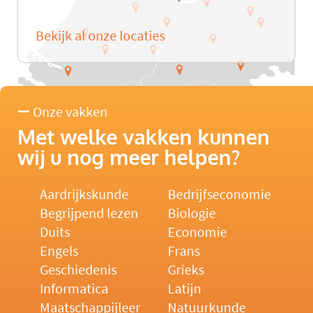
Bekijk al onze locaties
Onze vakken
Met welke vakken kunnen
wij u nog meer helpen?
Aardrijkskunde
Bedrijfseconomie
Begrijpend lezen
Biologie
Duits
Economie
Engels
Frans
Geschiedenis
Grieks
Informatica
Latijn
Maatschappijleer
Natuurkunde