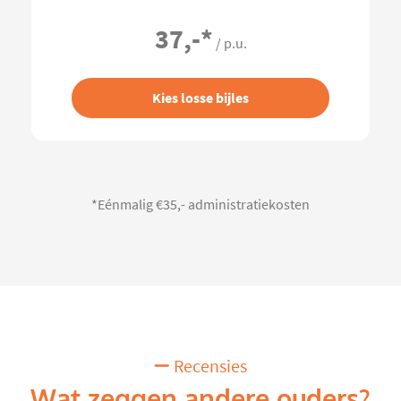
37,-
*
/ p.u.
Kies losse bijles
*Eénmalig €35,- administratiekosten
Recensies
Wat zeggen andere ouders?