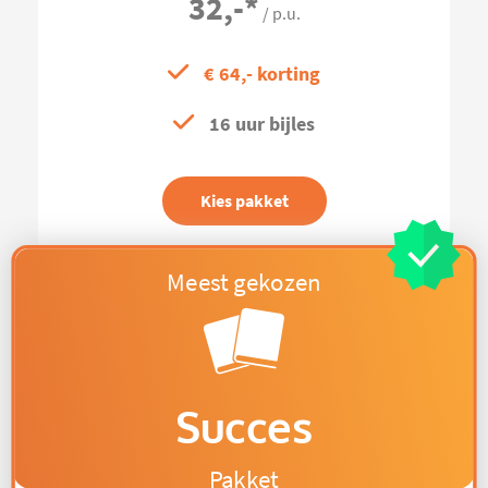
32,-
*
/ p.u.
€ 64,- korting
16 uur bijles
Kies pakket
Succes
Pakket