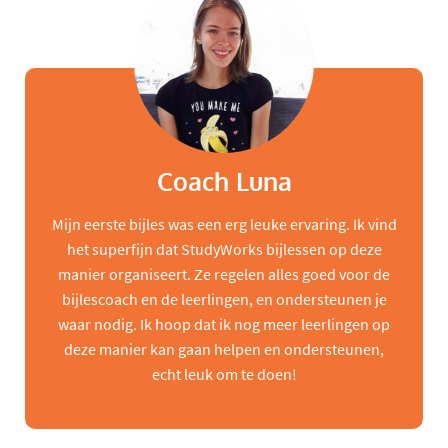
Coach Luna
Mijn eerste bijles was een erg leuke ervaring. Ik vind
het superfijn dat StudyWorks bijlessen op deze
manier organiseert. Ze regelen alles goed voor de
bijlescoach en de leerlingen, en ondersteunen je
waar nodig. Ik hoop dat ik nog meer leerlingen op
deze manier kan gaan helpen en ondersteunen,
echt leuk om te doen!