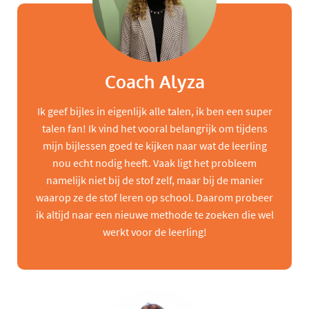
Coach Alyza
Ik geef bijles in eigenlijk alle talen, ik ben een super
talen fan! Ik vind het vooral belangrijk om tijdens
mijn bijlessen goed te kijken naar wat de leerling
nou echt nodig heeft. Vaak ligt het probleem
namelijk niet bij de stof zelf, maar bij de manier
waarop ze de stof leren op school. Daarom probeer
ik altijd naar een nieuwe methode te zoeken die wel
werkt voor de leerling!