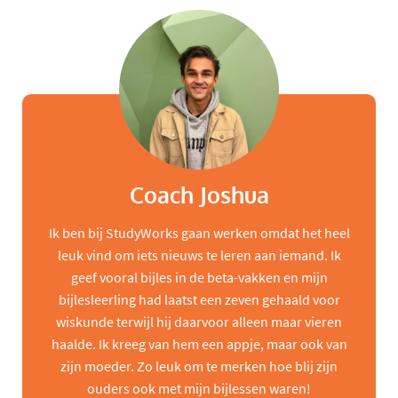
Coach Joshua
Ik ben bij StudyWorks gaan werken omdat het heel
leuk vind om iets nieuws te leren aan iemand. Ik
geef vooral bijles in de beta-vakken en mijn
bijlesleerling had laatst een zeven gehaald voor
wiskunde terwijl hij daarvoor alleen maar vieren
haalde. Ik kreeg van hem een appje, maar ook van
zijn moeder. Zo leuk om te merken hoe blij zijn
ouders ook met mijn bijlessen waren!