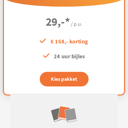
29,-
*
/ p.u.
€ 168,- korting
24 uur bijles
Kies pakket