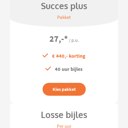
Succes plus
Pakket
27,-
*
/ p.u.
€ 440,- korting
40 uur bijles
Kies pakket
Losse bijles
Per uur