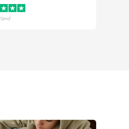
tland