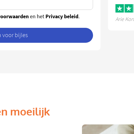
voorwaarden
Privacy beleid
en het
.
Arie Kor
voor bijles
n moeilijk