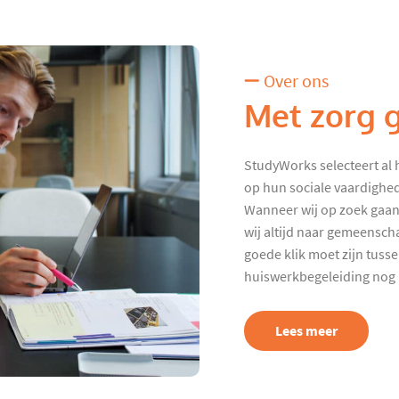
Over ons
Met zorg 
StudyWorks selecteert al 
op hun sociale vaardighed
Wanneer wij op zoek gaan
wij altijd naar gemeenscha
goede klik moet zijn tuss
huiswerkbegeleiding nog p
Lees meer