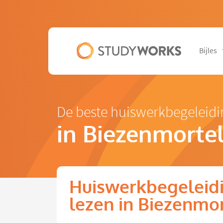
Bijles
De beste huiswerkbegeleidi
in Biezenmorte
Huiswerkbegeleidi
lezen in Biezenmo