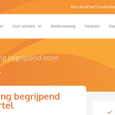
Hoe werkt het?
Contact
We
Voor scholen
Kinderopvang
Tarieven
Ove
ng begrijpend lezen
l
ng begrijpend
rtel