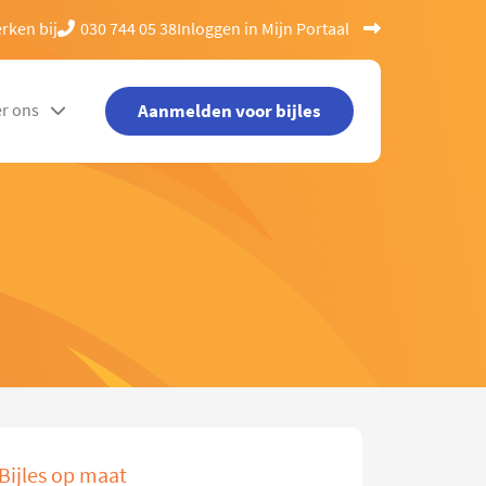
rken bij
030 744 05 38
Inloggen in Mijn Portaal
Aanmelden voor bijles
r ons
Bijles op maat