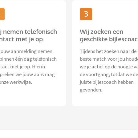
2
3
j nemen telefonisch
Wij zoeken een
ntact met je op.
geschikte bijlescoac
jouw aanmelding nemen
Tijdens het zoeken naar de
 binnen één dag telefonisch
beste match voor jou houd
tact met je op. Hierin
we je actief op de hoogte v
preken we jouw aanvraag
de voortgang, totdat we de
onze werkwijze.
juiste bijlescoach hebben
gevonden.