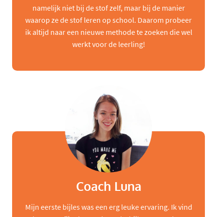
namelijk niet bij de stof zelf, maar bij de manier
waarop ze de stof leren op school. Daarom probeer
ik altijd naar een nieuwe methode te zoeken die wel
werkt voor de leerling!
Coach Luna
Mijn eerste bijles was een erg leuke ervaring. Ik vind