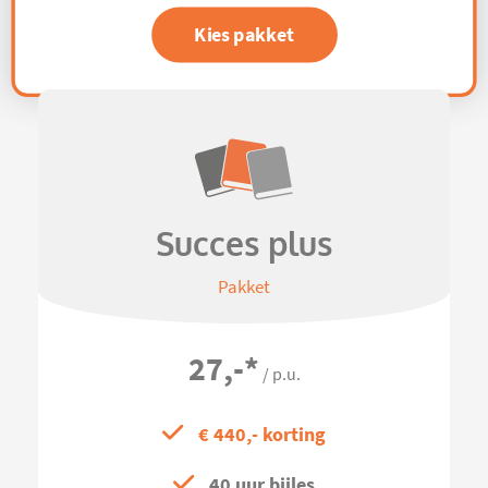
Kies pakket
Succes plus
Pakket
27,-
*
/ p.u.
€ 440,- korting
40 uur bijles