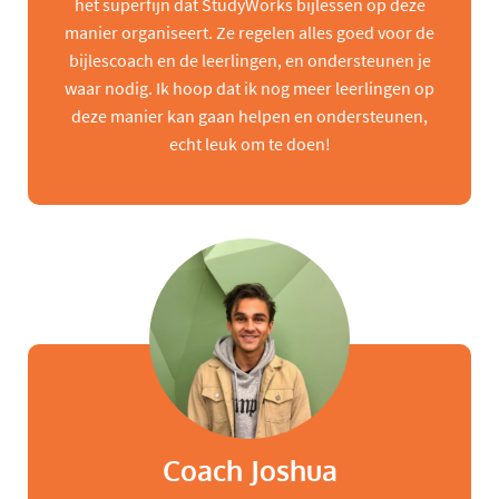
het superfijn dat StudyWorks bijlessen op deze
manier organiseert. Ze regelen alles goed voor de
bijlescoach en de leerlingen, en ondersteunen je
waar nodig. Ik hoop dat ik nog meer leerlingen op
deze manier kan gaan helpen en ondersteunen,
echt leuk om te doen!
Coach Joshua