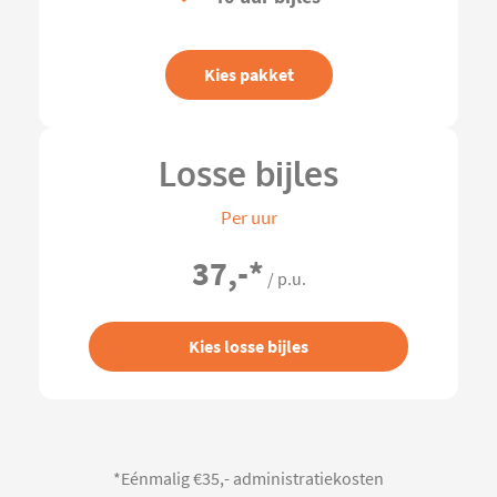
Kies pakket
Losse bijles
Per uur
37,-
*
/ p.u.
Kies losse bijles
*Eénmalig €35,- administratiekosten