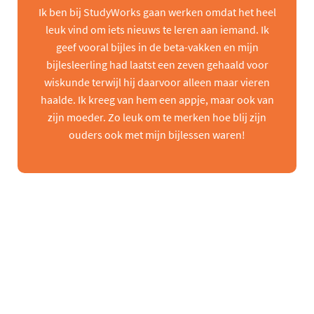
Ik ben bij StudyWorks gaan werken omdat het heel
leuk vind om iets nieuws te leren aan iemand. Ik
geef vooral bijles in de beta-vakken en mijn
bijlesleerling had laatst een zeven gehaald voor
wiskunde terwijl hij daarvoor alleen maar vieren
haalde. Ik kreeg van hem een appje, maar ook van
zijn moeder. Zo leuk om te merken hoe blij zijn
ouders ook met mijn bijlessen waren!