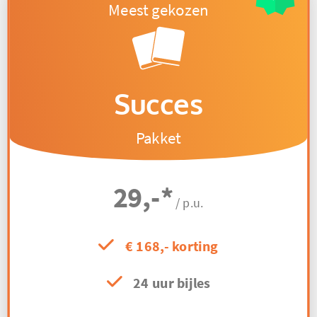
Succes
Pakket
29,-
*
/ p.u.
€ 168,- korting
24 uur bijles