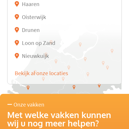
Haaren
Oisterwijk
Drunen
Loon op Zand
Nieuwkuijk
Bekijk al onze locaties
Onze vakken
Met welke vakken kunnen
wij u nog meer helpen?