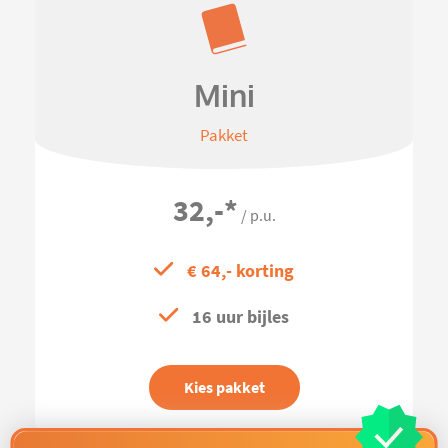
Mini
Pakket
32,-
*
/ p.u.
€ 64,- korting
16 uur bijles
Kies pakket