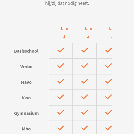
hij/zij dat nodig heeft.
Jaar
Jaar
Jaar
J
1
2
3
Basisschool
Vmbo
Havo
Vwo
Gymnasium
Mbo