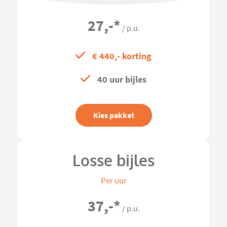
27,-
*
/ p.u.
€ 440,- korting
40 uur bijles
Kies pakket
Losse bijles
Per uur
37,-
*
/ p.u.