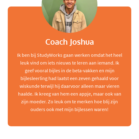
Coach Joshua
Ik ben bij StudyWorks gaan werken omdat het heel
leuk vind om iets nieuws te leren aan iemand. Ik
geef vooral bijles in de beta-vakken en mijn
bijlesleerling had laatst een zeven gehaald voor
wiskunde terwijl hij daarvoor alleen maar vieren
haalde. Ik kreeg van hem een appje, maar ook van
zijn moeder. Zo leuk om te merken hoe blij zijn
ouders ook met mijn bijlessen waren!