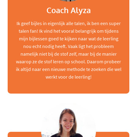
Coach Alyza
Ik geef bijles in eigenlijk alle talen, ik ben een super
talen fan! Ik vind het vooral belangrijk om tijdens
mijn bijlessen goed te kijken naar wat de leerling
nou echt nodig heeft. Vaak ligt het probleem
namelijk niet bij de stof zelf, maar bij de manier
waarop ze de stof leren op school. Daarom probeer
ik altijd naar een nieuwe methode te zoeken die wel
werkt voor de leerling!