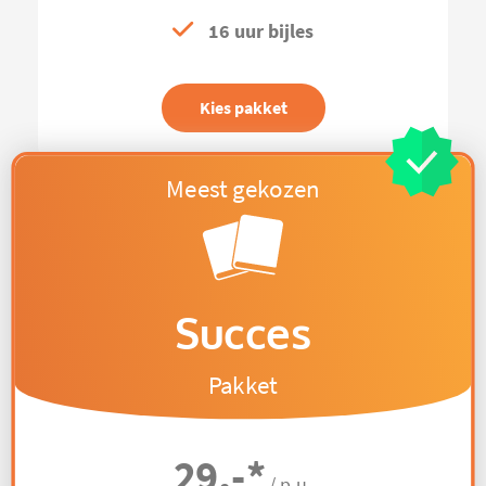
16 uur bijles
Kies pakket
Succes
Pakket
29,-
*
/ p.u.