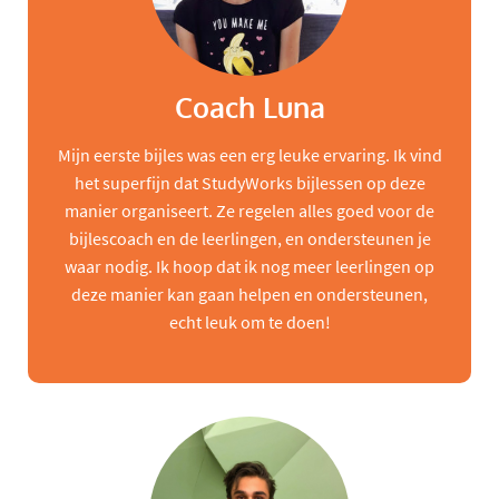
Coach Luna
Mijn eerste bijles was een erg leuke ervaring. Ik vind
het superfijn dat StudyWorks bijlessen op deze
manier organiseert. Ze regelen alles goed voor de
bijlescoach en de leerlingen, en ondersteunen je
waar nodig. Ik hoop dat ik nog meer leerlingen op
deze manier kan gaan helpen en ondersteunen,
echt leuk om te doen!