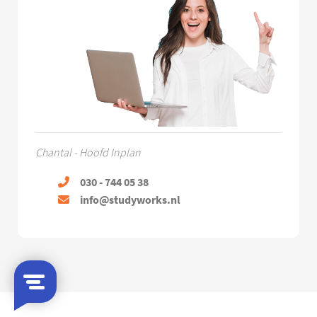
Chantal - Hoofd Inplan
030 - 744 05 38
info@studyworks.nl