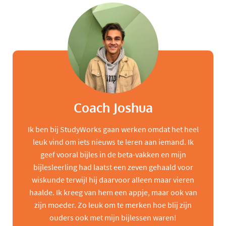
Coach Joshua
Ik ben bij StudyWorks gaan werken omdat het heel
leuk vind om iets nieuws te leren aan iemand. Ik
geef vooral bijles in de beta-vakken en mijn
bijlesleerling had laatst een zeven gehaald voor
wiskunde terwijl hij daarvoor alleen maar vieren
haalde. Ik kreeg van hem een appje, maar ook van
zijn moeder. Zo leuk om te merken hoe blij zijn
ouders ook met mijn bijlessen waren!