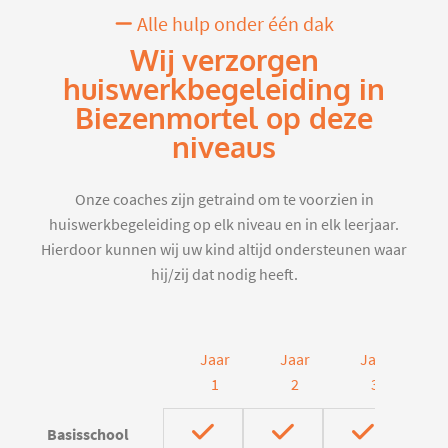
Alle hulp onder één dak
Wij verzorgen
huiswerkbegeleiding in
Biezenmortel op deze
niveaus
Onze coaches zijn getraind om te voorzien in
huiswerkbegeleiding op elk niveau en in elk leerjaar.
Hierdoor kunnen wij uw kind altijd ondersteunen waar
hij/zij dat nodig heeft.
Jaar
Jaar
Jaar
J
1
2
3
Basisschool