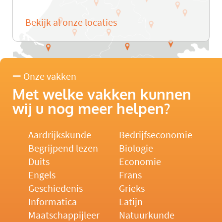
Bekijk al onze locaties
Onze vakken
Met welke vakken kunnen
wij u nog meer helpen?
Aardrijkskunde
Bedrijfseconomie
Begrijpend lezen
Biologie
Duits
Economie
Engels
Frans
Geschiedenis
Grieks
Informatica
Latijn
Maatschappijleer
Natuurkunde