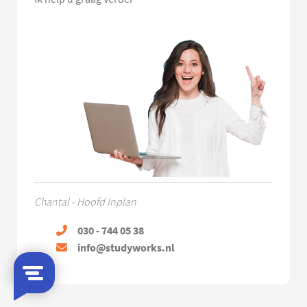
Chantal - Hoofd Inplan
030 - 744 05 38
info@studyworks.nl