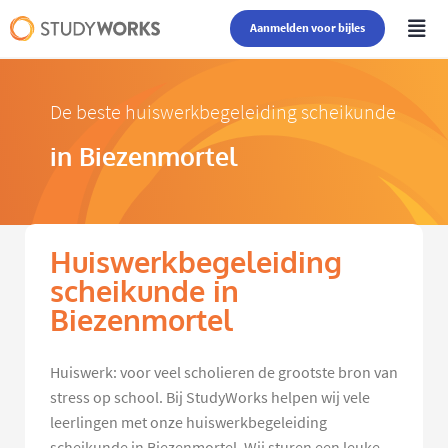
Aanmelden voor bijles
De beste huiswerkbegeleiding scheikunde
in Biezenmortel
Huiswerkbegeleiding
scheikunde in
Biezenmortel
Huiswerk: voor veel scholieren de grootste bron van
stress op school. Bij StudyWorks helpen wij vele
leerlingen met onze huiswerkbegeleiding
scheikunde in Biezenmortel. Wij sturen een leuke