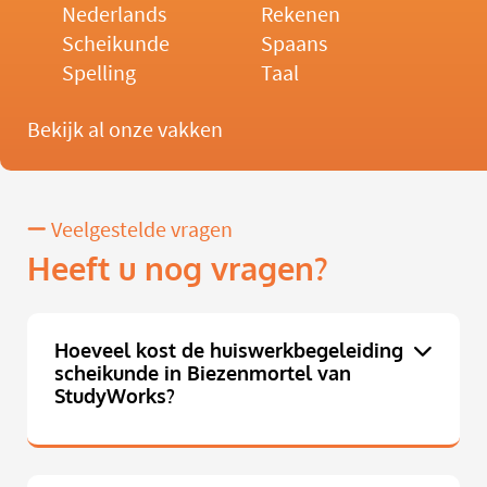
Nederlands
Rekenen
Scheikunde
Spaans
Spelling
Taal
Bekijk al onze vakken
Veelgestelde vragen
Heeft u nog vragen?
Hoeveel kost de huiswerkbegeleiding
scheikunde in Biezenmortel van
StudyWorks?