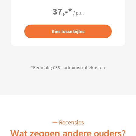
37,-
*
/ p.u.
Kies losse bijles
*Eénmalig €35,- administratiekosten
Recensies
Wat zeggen andere ouders?