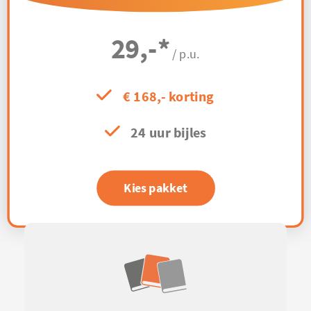
29,-
*
/ p.u.
€ 168,- korting
24 uur bijles
Kies pakket