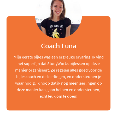
Coach Luna
Mijn eerste bijles was een erg leuke ervaring. Ik vind
het superfijn dat StudyWorks bijlessen op deze
manier organiseert. Ze regelen alles goed voor de
bijlescoach en de leerlingen, en ondersteunen je
waar nodig. Ik hoop dat ik nog meer leerlingen op
deze manier kan gaan helpen en ondersteunen,
echt leuk om te doen!