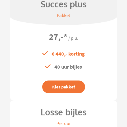
Succes plus
Pakket
27,-
*
/ p.u.
€ 440,- korting
40 uur bijles
Kies pakket
Losse bijles
Per uur