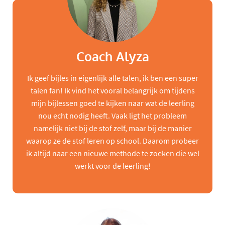
Coach Alyza
Ik geef bijles in eigenlijk alle talen, ik ben een super
talen fan! Ik vind het vooral belangrijk om tijdens
mijn bijlessen goed te kijken naar wat de leerling
nou echt nodig heeft. Vaak ligt het probleem
namelijk niet bij de stof zelf, maar bij de manier
waarop ze de stof leren op school. Daarom probeer
ik altijd naar een nieuwe methode te zoeken die wel
werkt voor de leerling!