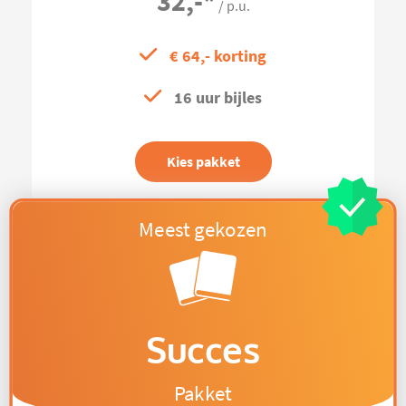
32,-
*
/ p.u.
€ 64,- korting
16 uur bijles
Kies pakket
Succes
Pakket