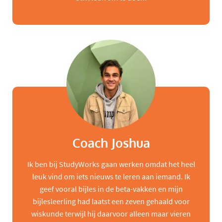
Coach Joshua
Ik ben bij StudyWorks gaan werken omdat het heel
leuk vind om iets nieuws te leren aan iemand. Ik
geef vooral bijles in de beta-vakken en mijn
bijlesleerling had laatst een zeven gehaald voor
wiskunde terwijl hij daarvoor alleen maar vieren