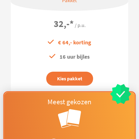
Pakket
32,-
*
/ p.u.
€ 64,- korting
16 uur bijles
Kies pakket