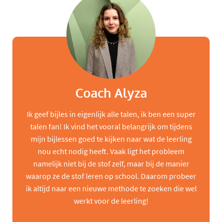
Coach Alyza
Ik geef bijles in eigenlijk alle talen, ik ben een super
talen fan! Ik vind het vooral belangrijk om tijdens
mijn bijlessen goed te kijken naar wat de leerling
nou echt nodig heeft. Vaak ligt het probleem
namelijk niet bij de stof zelf, maar bij de manier
waarop ze de stof leren op school. Daarom probeer
ik altijd naar een nieuwe methode te zoeken die wel
werkt voor de leerling!