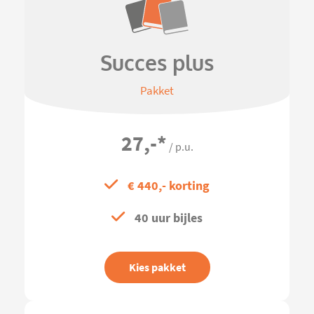
Succes plus
Pakket
27,-
*
/ p.u.
€ 440,- korting
40 uur bijles
Kies pakket