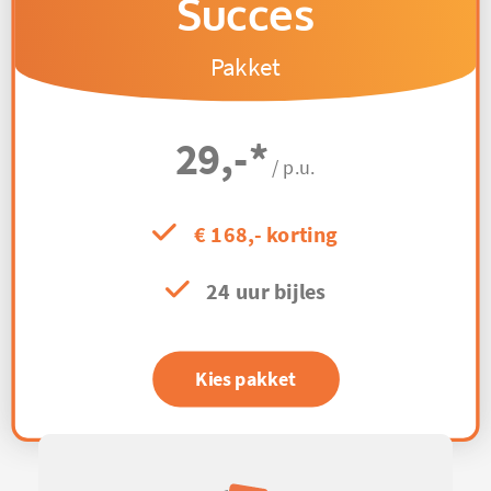
Succes
Pakket
29,-
*
/ p.u.
€ 168,- korting
24 uur bijles
Kies pakket