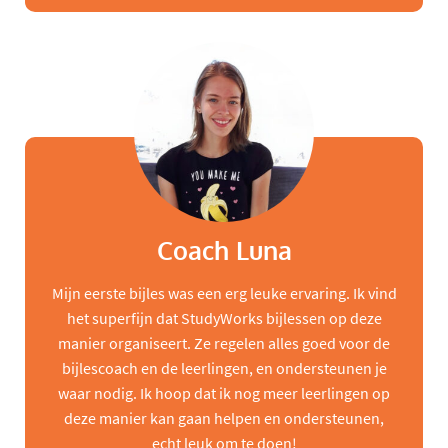
Coach Luna
Mijn eerste bijles was een erg leuke ervaring. Ik vind
het superfijn dat StudyWorks bijlessen op deze
manier organiseert. Ze regelen alles goed voor de
bijlescoach en de leerlingen, en ondersteunen je
waar nodig. Ik hoop dat ik nog meer leerlingen op
deze manier kan gaan helpen en ondersteunen,
echt leuk om te doen!