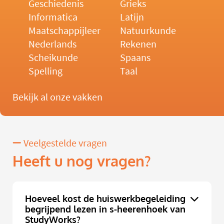
Geschiedenis
Grieks
Informatica
Latijn
Maatschappijleer
Natuurkunde
Nederlands
Rekenen
Scheikunde
Spaans
Spelling
Taal
Bekijk al onze vakken
Veelgestelde vragen
Heeft u nog vragen?
Hoeveel kost de huiswerkbegeleiding
begrijpend lezen in s-heerenhoek van
StudyWorks?