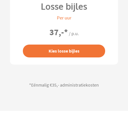
Losse bijles
Per uur
37,-
*
/ p.u.
Kies losse bijles
*Eénmalig €35,- administratiekosten