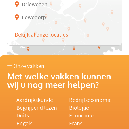
Driewegen
Lewedorp
Bekijk al onze locaties
Onze vakken
Met welke vakken kunnen
wij u nog meer helpen?
Aardrijkskunde
Bedrijfseconomie
Begrijpend lezen
Biologie
Duits
Economie
Engels
Frans