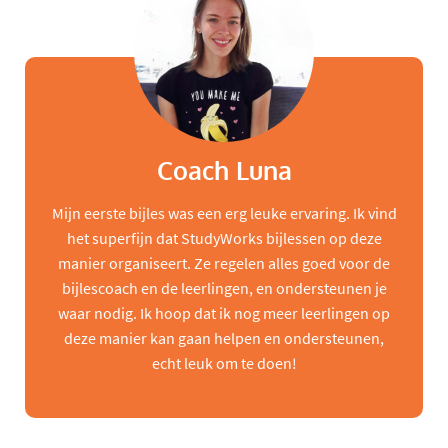
Coach Luna
Mijn eerste bijles was een erg leuke ervaring. Ik vind
het superfijn dat StudyWorks bijlessen op deze
manier organiseert. Ze regelen alles goed voor de
bijlescoach en de leerlingen, en ondersteunen je
waar nodig. Ik hoop dat ik nog meer leerlingen op
deze manier kan gaan helpen en ondersteunen,
echt leuk om te doen!