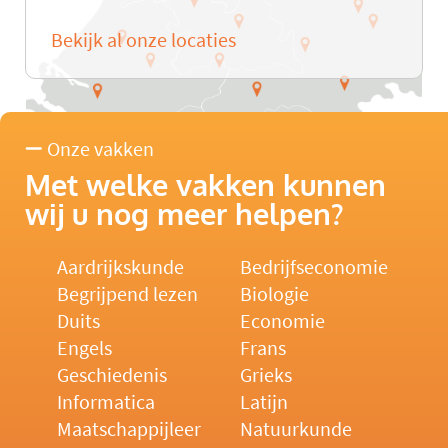
Bekijk al onze locaties
Onze vakken
Met welke vakken kunnen
wij u nog meer helpen?
Aardrijkskunde
Bedrijfseconomie
Begrijpend lezen
Biologie
Duits
Economie
Engels
Frans
Geschiedenis
Grieks
Informatica
Latijn
Maatschappijleer
Natuurkunde