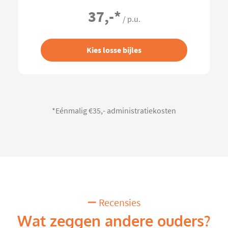
37,-
*
/ p.u.
Kies losse bijles
*Eénmalig €35,- administratiekosten
Recensies
Wat zeggen andere ouders?