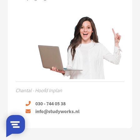
Chantal - Hoofd Inplan
030 - 744 05 38
info@studyworks.nl