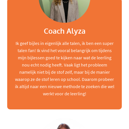
Coach Alyza
Ik geef bijles in eigenlijk alle talen, ik ben een super
talen fan! Ik vind het vooral belangrijk om tijdens
mijn bijlessen goed te kijken naar wat de leerling
nou echt nodig heeft. Vaak ligt het probleem
namelijk niet bij de stof zelf, maar bij de manier
waarop ze de stof leren op school. Daarom probeer
ik altijd naar een nieuwe methode te zoeken die wel
werkt voor de leerling!