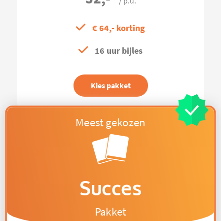
/ p.u.
€ 64,- korting
16 uur bijles
Kies pakket
Succes
Pakket