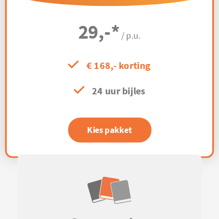
29,-
*
/ p.u.
€ 168,- korting
24 uur bijles
Kies pakket