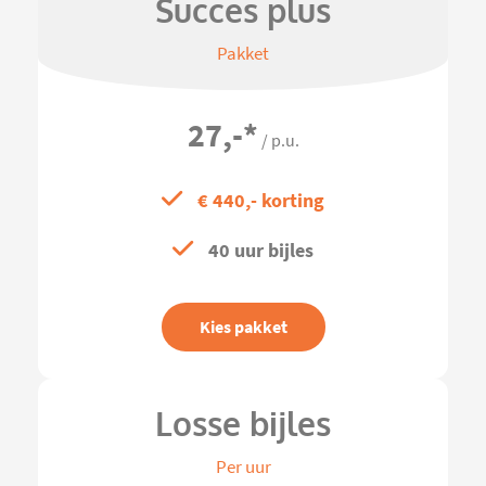
Succes plus
Pakket
27,-
*
/ p.u.
€ 440,- korting
40 uur bijles
Kies pakket
Losse bijles
Per uur