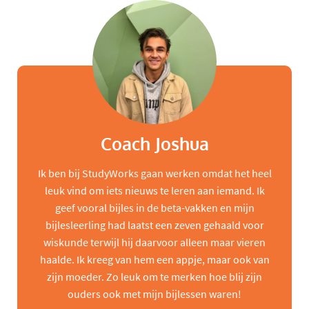
Coach Joshua
Ik ben bij StudyWorks gaan werken omdat het heel
leuk vind om iets nieuws te leren aan iemand. Ik
geef vooral bijles in de beta-vakken en mijn
bijlesleerling had laatst een zeven gehaald voor
wiskunde terwijl hij daarvoor alleen maar vieren
haalde. Ik kreeg van hem een appje, maar ook van
zijn moeder. Zo leuk om te merken hoe blij zijn
ouders ook met mijn bijlessen waren!