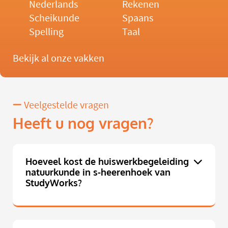
Nederlands
Rekenen
Scheikunde
Spaans
Spelling
Taal
Bekijk al onze vakken
Veelgestelde vragen
Heeft u nog vragen?
Hoeveel kost de huiswerkbegeleiding
natuurkunde in s-heerenhoek van
StudyWorks?