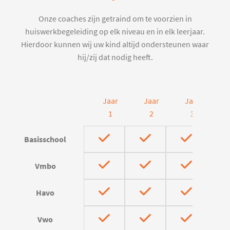
Onze coaches zijn getraind om te voorzien in
huiswerkbegeleiding op elk niveau en in elk leerjaar.
Hierdoor kunnen wij uw kind altijd ondersteunen waar
hij/zij dat nodig heeft.
Jaar
Jaar
Jaar
J
1
2
3
Basisschool
Vmbo
Havo
Vwo