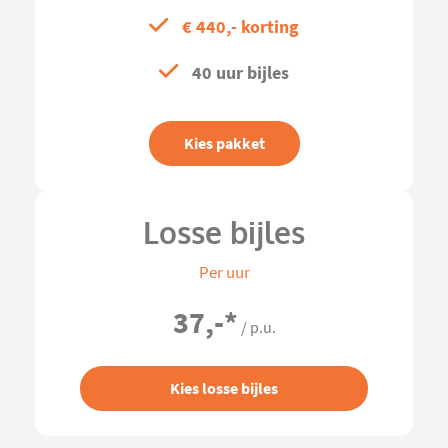
€ 440,- korting
40 uur bijles
Kies pakket
Losse bijles
Per uur
37,-
*
/ p.u.
Kies losse bijles