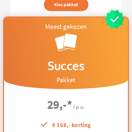
Kies pakket
Succes
Pakket
29,-
*
/ p.u.
€ 168,- korting