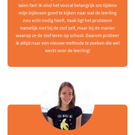
talen fan! Ik vind het vooral belangrijk om tijdens
mijn bijlessen goed te kijken naar wat de leerling
nou echt nodig heeft. Vaak ligt het probleem
namelijk niet bij de stof zelf, maar bij de manier
waarop ze de stof leren op school. Daarom probeer
ik altijd naar een nieuwe methode te zoeken die wel
werkt voor de leerling!