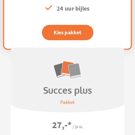
24 uur bijles
Kies pakket
Succes plus
Pakket
27,-
*
/ p.u.