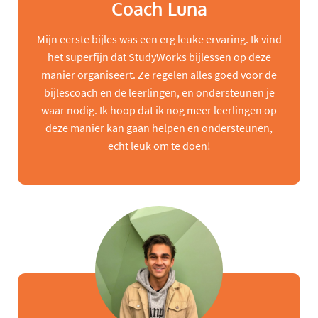
Coach Luna
Mijn eerste bijles was een erg leuke ervaring. Ik vind
het superfijn dat StudyWorks bijlessen op deze
manier organiseert. Ze regelen alles goed voor de
bijlescoach en de leerlingen, en ondersteunen je
waar nodig. Ik hoop dat ik nog meer leerlingen op
deze manier kan gaan helpen en ondersteunen,
echt leuk om te doen!