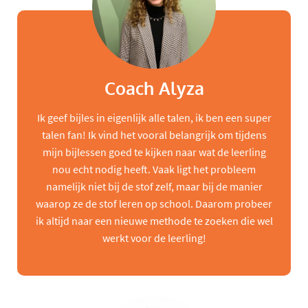
Coach Alyza
Ik geef bijles in eigenlijk alle talen, ik ben een super
talen fan! Ik vind het vooral belangrijk om tijdens
mijn bijlessen goed te kijken naar wat de leerling
nou echt nodig heeft. Vaak ligt het probleem
namelijk niet bij de stof zelf, maar bij de manier
waarop ze de stof leren op school. Daarom probeer
ik altijd naar een nieuwe methode te zoeken die wel
werkt voor de leerling!