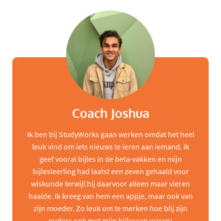
Coach Joshua
Ik ben bij StudyWorks gaan werken omdat het heel
leuk vind om iets nieuws te leren aan iemand. Ik
geef vooral bijles in de beta-vakken en mijn
bijlesleerling had laatst een zeven gehaald voor
wiskunde terwijl hij daarvoor alleen maar vieren
haalde. Ik kreeg van hem een appje, maar ook van
zijn moeder. Zo leuk om te merken hoe blij zijn
ouders ook met mijn bijlessen waren!