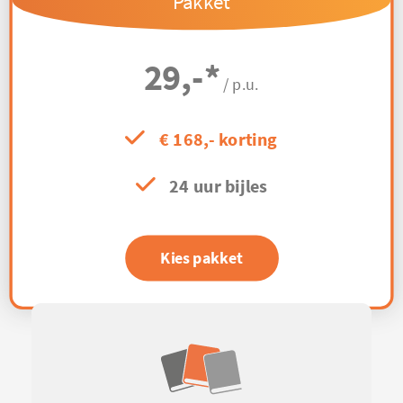
Pakket
29,-
*
/ p.u.
€ 168,- korting
24 uur bijles
Kies pakket