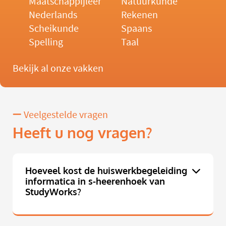
Maatschappijleer
Natuurkunde
Nederlands
Rekenen
Scheikunde
Spaans
Spelling
Taal
Bekijk al onze vakken
Veelgestelde vragen
Heeft u nog vragen?
Hoeveel kost de huiswerkbegeleiding
informatica in s-heerenhoek van
StudyWorks?