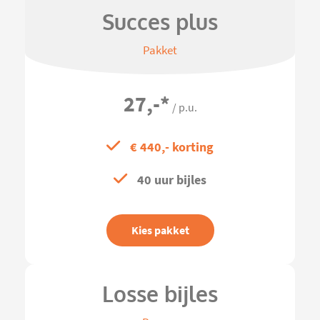
Succes plus
Pakket
27,-
*
/ p.u.
€ 440,- korting
40 uur bijles
Kies pakket
Losse bijles