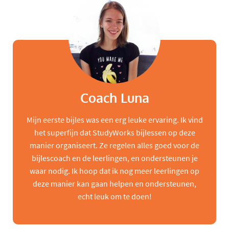
Coach Luna
Mijn eerste bijles was een erg leuke ervaring. Ik vind
het superfijn dat StudyWorks bijlessen op deze
manier organiseert. Ze regelen alles goed voor de
bijlescoach en de leerlingen, en ondersteunen je
waar nodig. Ik hoop dat ik nog meer leerlingen op
deze manier kan gaan helpen en ondersteunen,
echt leuk om te doen!