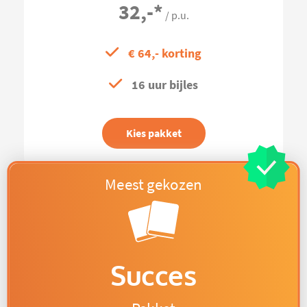
32,-
*
/ p.u.
€ 64,- korting
16 uur bijles
Kies pakket
Succes