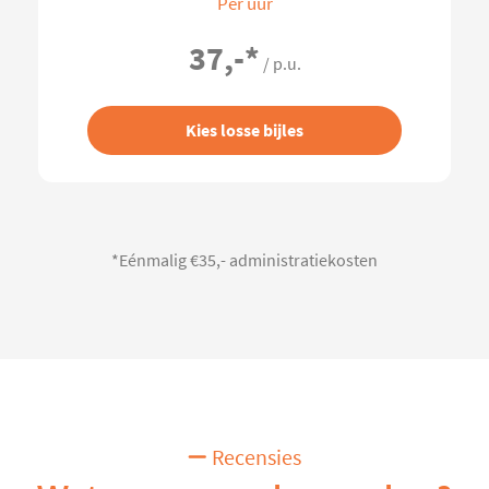
Per uur
37,-
*
/ p.u.
Kies losse bijles
*Eénmalig €35,- administratiekosten
Recensies