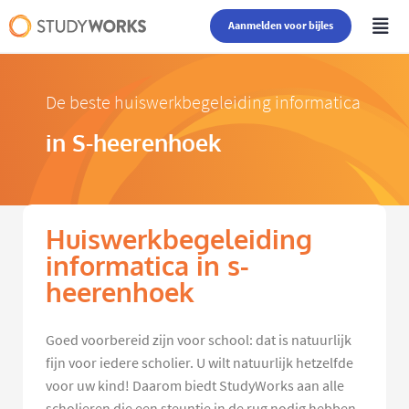
Aanmelden voor bijles
De beste huiswerkbegeleiding informatica
in S-heerenhoek
Huiswerkbegeleiding
informatica in s-
heerenhoek
Goed voorbereid zijn voor school: dat is natuurlijk
fijn voor iedere scholier. U wilt natuurlijk hetzelfde
voor uw kind! Daarom biedt StudyWorks aan alle
scholieren die een steuntje in de rug nodig hebben