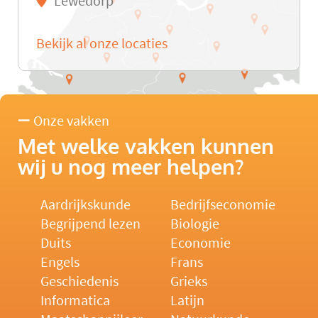
Lewedorp
Bekijk al onze locaties
Onze vakken
Met welke vakken kunnen
wij u nog meer helpen?
Aardrijkskunde
Bedrijfseconomie
Begrijpend lezen
Biologie
Duits
Economie
Engels
Frans
Geschiedenis
Grieks
Informatica
Latijn