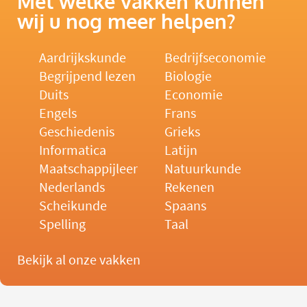
Met welke vakken kunnen
wij u nog meer helpen?
Aardrijkskunde
Bedrijfseconomie
Begrijpend lezen
Biologie
Duits
Economie
Engels
Frans
Geschiedenis
Grieks
Informatica
Latijn
Maatschappijleer
Natuurkunde
Nederlands
Rekenen
Scheikunde
Spaans
Spelling
Taal
Bekijk al onze vakken