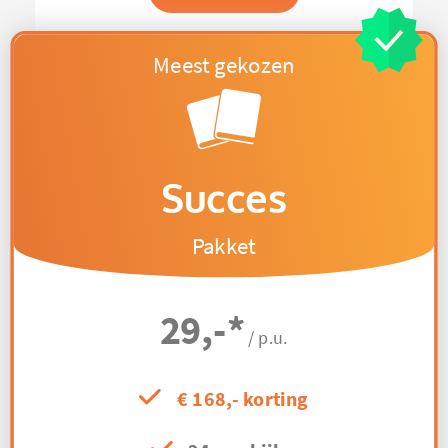
Succes
Pakket
29,-
*
/ p.u.
€ 168,- korting