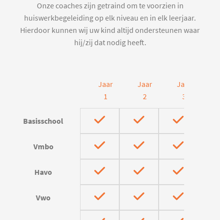
Onze coaches zijn getraind om te voorzien in
huiswerkbegeleiding op elk niveau en in elk leerjaar.
Hierdoor kunnen wij uw kind altijd ondersteunen waar
hij/zij dat nodig heeft.
Jaar
Jaar
Jaar
J
1
2
3
Basisschool
Vmbo
Havo
Vwo