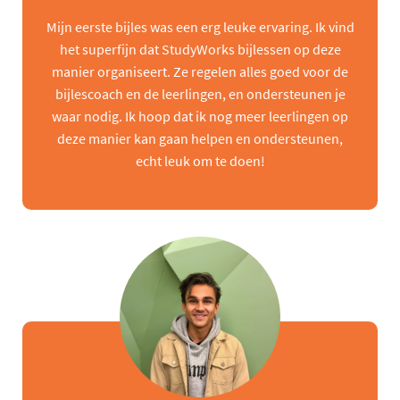
Mijn eerste bijles was een erg leuke ervaring. Ik vind
het superfijn dat StudyWorks bijlessen op deze
manier organiseert. Ze regelen alles goed voor de
bijlescoach en de leerlingen, en ondersteunen je
waar nodig. Ik hoop dat ik nog meer leerlingen op
deze manier kan gaan helpen en ondersteunen,
echt leuk om te doen!