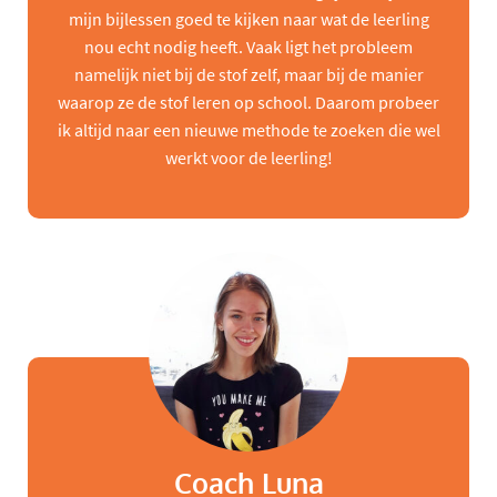
mijn bijlessen goed te kijken naar wat de leerling
nou echt nodig heeft. Vaak ligt het probleem
namelijk niet bij de stof zelf, maar bij de manier
waarop ze de stof leren op school. Daarom probeer
ik altijd naar een nieuwe methode te zoeken die wel
werkt voor de leerling!
Coach Luna