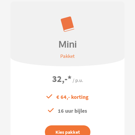
Mini
Pakket
32,-
*
/ p.u.
€ 64,- korting
16 uur bijles
Kies pakket