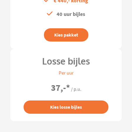
€ 440,- korting
40 uur bijles
Kies pakket
Losse bijles
Per uur
37,-
*
/ p.u.
Kies losse bijles