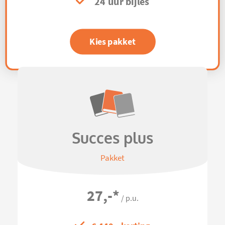
24 uur bijles
Kies pakket
Succes plus
Pakket
27,-
*
/ p.u.