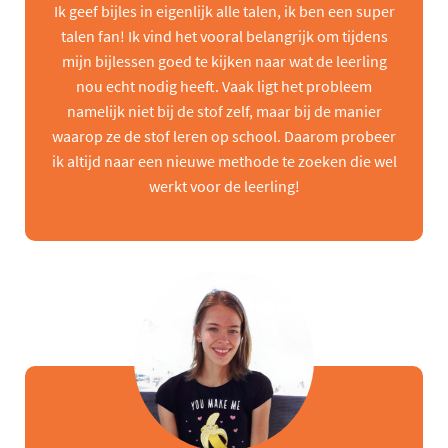
Ik geef bijles in eigenlijk alle talen, ik ben een super
talen fan! Ik vind het vooral belangrijk om tijdens
mijn bijlessen goed te kijken naar wat de leerling
nou echt nodig heeft. Vaak ligt het probleem
namelijk niet bij de stof zelf, maar bij de manier
waarop ze de stof leren op school. Daarom probeer
ik altijd naar een nieuwe methode te zoeken die wel
werkt voor de leerling!