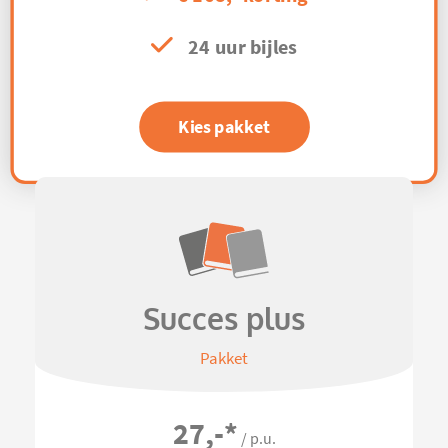
24 uur bijles
Kies pakket
Succes plus
Pakket
27,-
*
/ p.u.