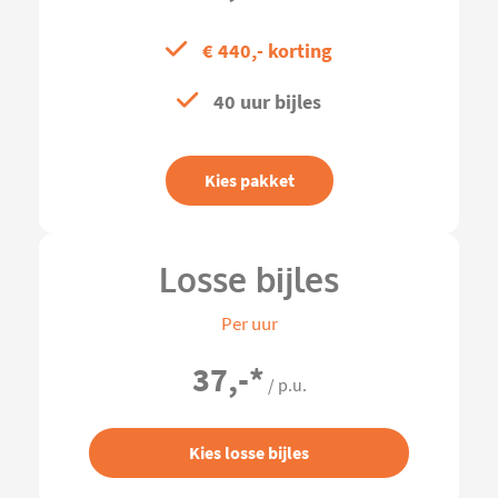
€ 440,- korting
40 uur bijles
Kies pakket
Losse bijles
Per uur
37,-
*
/ p.u.
Kies losse bijles