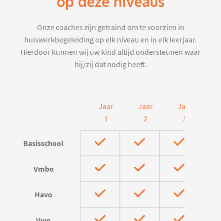
op deze niveaus
Onze coaches zijn getraind om te voorzien in
huiswerkbegeleiding op elk niveau en in elk leerjaar.
Hierdoor kunnen wij uw kind altijd ondersteunen waar
hij/zij dat nodig heeft.
Jaar
Jaar
Jaar
J
1
2
3
Basisschool
Vmbo
Havo
Vwo