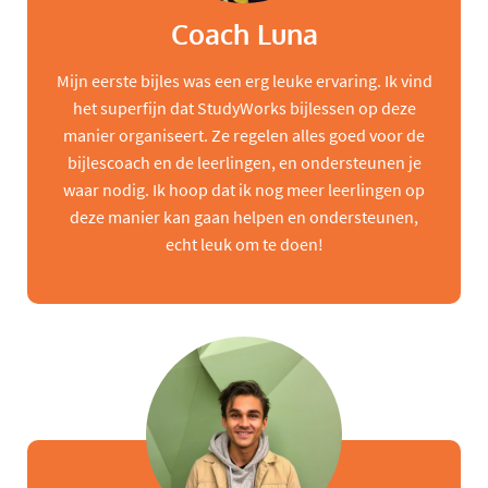
Coach Luna
Mijn eerste bijles was een erg leuke ervaring. Ik vind
het superfijn dat StudyWorks bijlessen op deze
manier organiseert. Ze regelen alles goed voor de
bijlescoach en de leerlingen, en ondersteunen je
waar nodig. Ik hoop dat ik nog meer leerlingen op
deze manier kan gaan helpen en ondersteunen,
echt leuk om te doen!