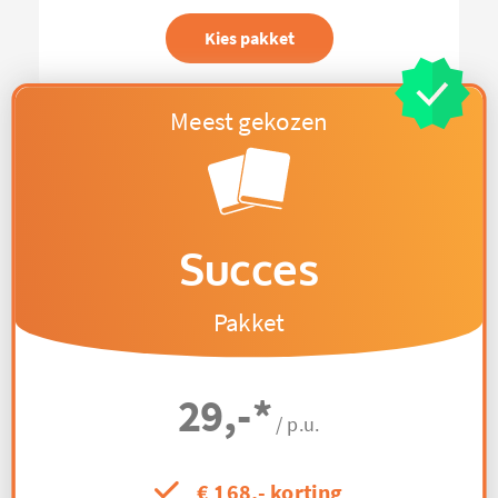
Kies pakket
Succes
Pakket
29,-
*
/ p.u.
€ 168,- korting