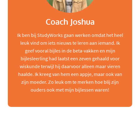
Coach Joshua
Ik ben bij StudyWorks gaan werken omdat het heel
leuk vind om iets nieuws te leren aan iemand. Ik
geef vooral bijles in de beta-vakken en mijn
bijlesleerling had laatst een zeven gehaald voor
wiskunde terwijl hij daarvoor alleen maar vieren
haalde. Ik kreeg van hem een appje, maar ook van
zijn moeder. Zo leuk om te merken hoe blij zijn
ouders ook met mijn bijlessen waren!