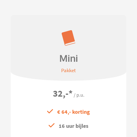
Mini
Pakket
32,-
*
/ p.u.
€ 64,- korting
16 uur bijles