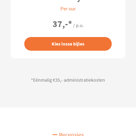
Per uur
37,-
*
/ p.u.
Kies losse bijles
*Eénmalig €35,- administratiekosten
Recensies