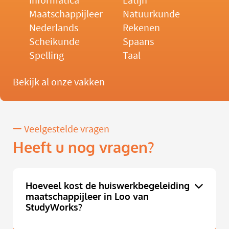
Informatica
Latijn
Maatschappijleer
Natuurkunde
Nederlands
Rekenen
Scheikunde
Spaans
Spelling
Taal
Bekijk al onze vakken
Veelgestelde vragen
Heeft u nog vragen?
Hoeveel kost de huiswerkbegeleiding
maatschappijleer in Loo van
StudyWorks?