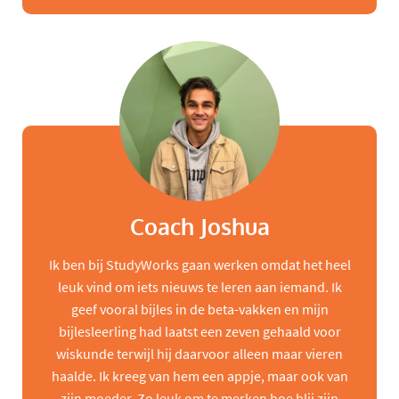
Coach Joshua
Ik ben bij StudyWorks gaan werken omdat het heel
leuk vind om iets nieuws te leren aan iemand. Ik
geef vooral bijles in de beta-vakken en mijn
bijlesleerling had laatst een zeven gehaald voor
wiskunde terwijl hij daarvoor alleen maar vieren
haalde. Ik kreeg van hem een appje, maar ook van
zijn moeder. Zo leuk om te merken hoe blij zijn