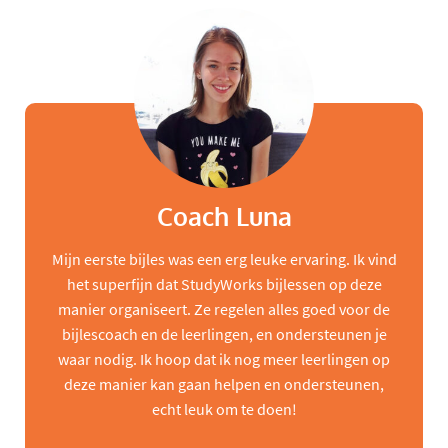
Coach Luna
Mijn eerste bijles was een erg leuke ervaring. Ik vind
het superfijn dat StudyWorks bijlessen op deze
manier organiseert. Ze regelen alles goed voor de
bijlescoach en de leerlingen, en ondersteunen je
waar nodig. Ik hoop dat ik nog meer leerlingen op
deze manier kan gaan helpen en ondersteunen,
echt leuk om te doen!