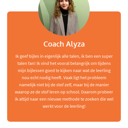
Coach Alyza
Ik geef bijles in eigenlijk alle talen, ik ben een super
talen fan! Ik vind het vooral belangrijk om tijdens
mijn bijlessen goed te kijken naar wat de leerling
nou echt nodig heeft. Vaak ligt het probleem
namelijk niet bij de stof zelf, maar bij de manier
waarop ze de stof leren op school. Daarom probeer
ik altijd naar een nieuwe methode te zoeken die wel
werkt voor de leerling!