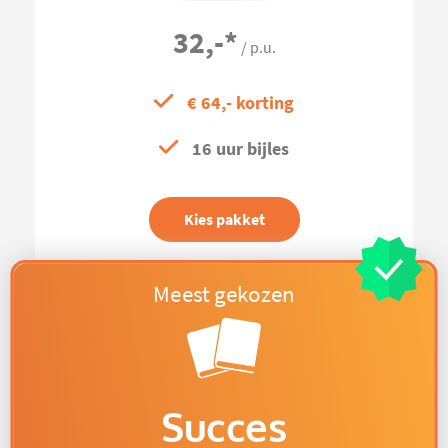
32,-
*
/ p.u.
€ 64,- korting
16 uur bijles
Kies pakket
Succes