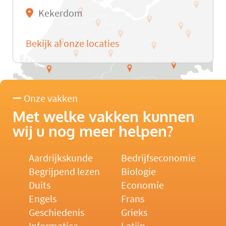
Kekerdom
Bekijk al onze locaties
Onze vakken
Met welke vakken kunnen
wij u nog meer helpen?
Aardrijkskunde
Bedrijfseconomie
Begrijpend lezen
Biologie
Duits
Economie
Engels
Frans
Geschiedenis
Grieks