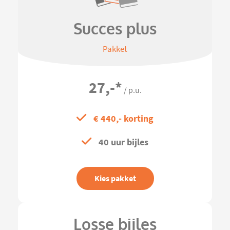
Succes plus
Pakket
27,-
*
/ p.u.
€ 440,- korting
40 uur bijles
Kies pakket
Losse bijles