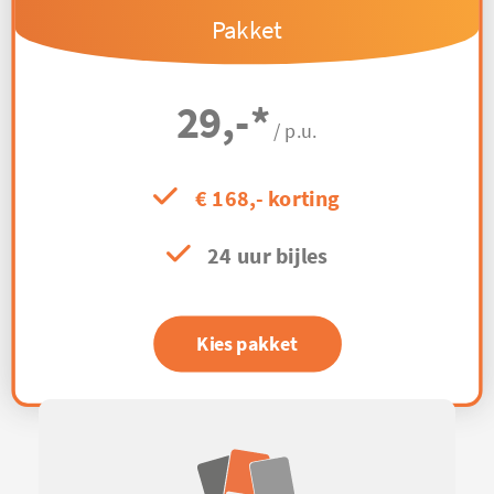
Pakket
29,-
*
/ p.u.
€ 168,- korting
24 uur bijles
Kies pakket