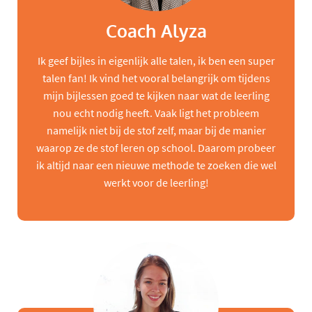
Coach Alyza
Ik geef bijles in eigenlijk alle talen, ik ben een super
talen fan! Ik vind het vooral belangrijk om tijdens
mijn bijlessen goed te kijken naar wat de leerling
nou echt nodig heeft. Vaak ligt het probleem
namelijk niet bij de stof zelf, maar bij de manier
waarop ze de stof leren op school. Daarom probeer
ik altijd naar een nieuwe methode te zoeken die wel
werkt voor de leerling!