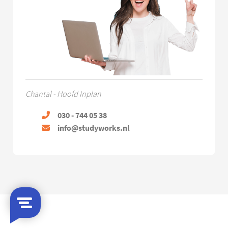
Chantal - Hoofd Inplan
030 - 744 05 38
info@studyworks.nl