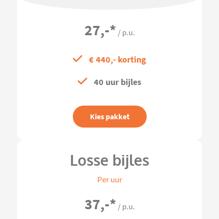
27,-
*
/ p.u.
€ 440,- korting
40 uur bijles
Kies pakket
Losse bijles
Per uur
37,-
*
/ p.u.