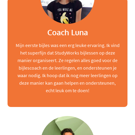
Coach Luna
Mijn eerste bijles was een erg leuke ervaring. Ik vind
het superfijn dat StudyWorks bijlessen op deze
manier organiseert. Ze regelen alles goed voor de
bijlescoach en de leerlingen, en ondersteunen je
waar nodig. Ik hoop dat ik nog meer leerlingen op
deze manier kan gaan helpen en ondersteunen,
echt leuk om te doen!