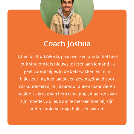
Coach Joshua
Ik ben bij StudyWorks gaan werken omdat het heel
leuk vind om iets nieuws te leren aan iemand. Ik
geef vooral bijles in de beta-vakken en mijn
bijlesleerling had laatst een zeven gehaald voor
wiskunde terwijl hij daarvoor alleen maar vieren
haalde. Ik kreeg van hem een appje, maar ook van
zijn moeder. Zo leuk om te merken hoe blij zijn
ouders ook met mijn bijlessen waren!