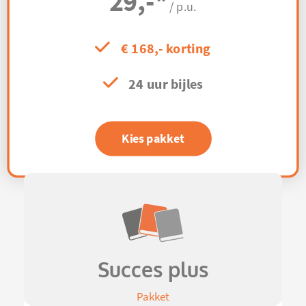
29,-
*
/ p.u.
€ 168,- korting
24 uur bijles
Kies pakket
Succes plus
Pakket