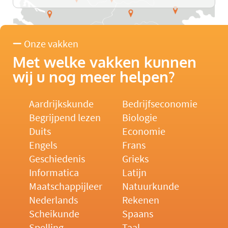
Onze vakken
Met welke vakken kunnen
wij u nog meer helpen?
Aardrijkskunde
Bedrijfseconomie
Begrijpend lezen
Biologie
Duits
Economie
Engels
Frans
Geschiedenis
Grieks
Informatica
Latijn
Maatschappijleer
Natuurkunde
Nederlands
Rekenen
Scheikunde
Spaans
Spelling
Taal