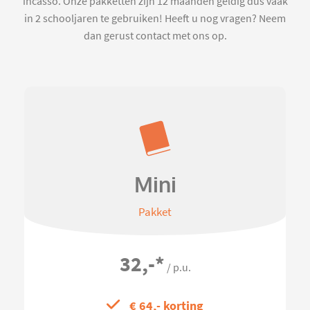
incasso. Onze pakketten zijn 12 maanden geldig dus vaak
in 2 schooljaren te gebruiken! Heeft u nog vragen? Neem
dan gerust contact met ons op.
Mini
Pakket
32,-
*
/ p.u.
€ 64,- korting