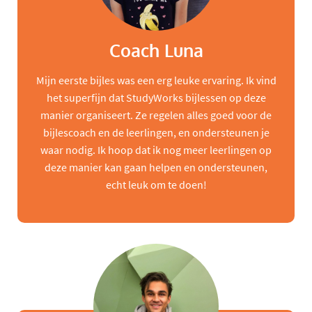
Coach Luna
Mijn eerste bijles was een erg leuke ervaring. Ik vind
het superfijn dat StudyWorks bijlessen op deze
manier organiseert. Ze regelen alles goed voor de
bijlescoach en de leerlingen, en ondersteunen je
waar nodig. Ik hoop dat ik nog meer leerlingen op
deze manier kan gaan helpen en ondersteunen,
echt leuk om te doen!