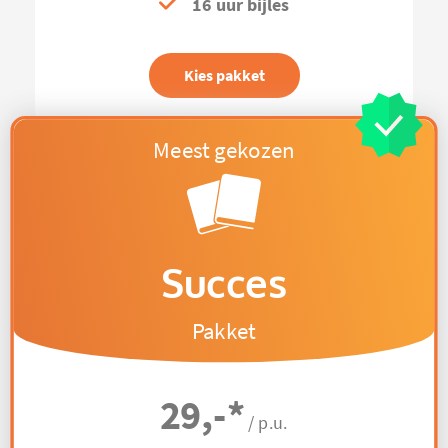
16 uur bijles
Kies pakket
Succes
Pakket
29,-
*
/ p.u.