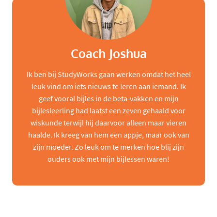
Coach Joshua
Ik ben bij StudyWorks gaan werken omdat het heel
leuk vind om iets nieuws te leren aan iemand. Ik
geef vooral bijles in de beta-vakken en mijn
bijlesleerling had laatst een zeven gehaald voor
wiskunde terwijl hij daarvoor alleen maar vieren
haalde. Ik kreeg van hem een appje, maar ook van
zijn moeder. Zo leuk om te merken hoe blij zijn
ouders ook met mijn bijlessen waren!