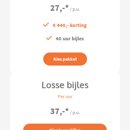
27,-
*
/ p.u.
€ 440,- korting
40 uur bijles
Kies pakket
Losse bijles
Per uur
37,-
*
/ p.u.