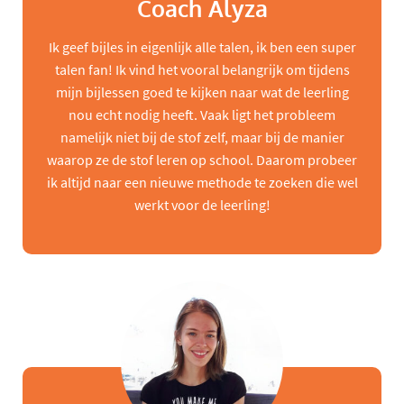
Coach Alyza
Ik geef bijles in eigenlijk alle talen, ik ben een super
talen fan! Ik vind het vooral belangrijk om tijdens
mijn bijlessen goed te kijken naar wat de leerling
nou echt nodig heeft. Vaak ligt het probleem
namelijk niet bij de stof zelf, maar bij de manier
waarop ze de stof leren op school. Daarom probeer
ik altijd naar een nieuwe methode te zoeken die wel
werkt voor de leerling!