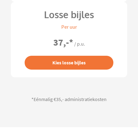
Losse bijles
Per uur
37,-
*
/ p.u.
Kies losse bijles
*Eénmalig €35,- administratiekosten