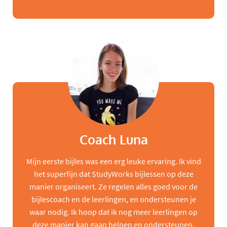
Coach Luna
Mijn eerste bijles was een erg leuke ervaring. Ik vind
het superfijn dat StudyWorks bijlessen op deze
manier organiseert. Ze regelen alles goed voor de
bijlescoach en de leerlingen, en ondersteunen je
waar nodig. Ik hoop dat ik nog meer leerlingen op
deze manier kan gaan helpen en ondersteunen,