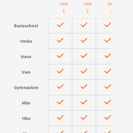
Jaar
Jaar
Jaar
J
1
2
3
Basisschool
Vmbo
Havo
Vwo
Gymnasium
Mbo
Hbo