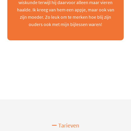
wiskunde terwijl hij daarvoor alleen maar vieren
haalde. Ik kreeg van hem een appje, maar ook van
zijn moeder. Zo leuk om te merken hoe blij zijn
ouders ook met mijn bijlessen waren!
Tarieven