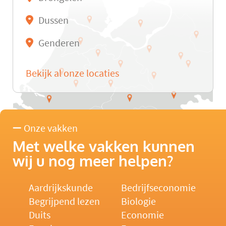
Dussen
Genderen
Bekijk al onze locaties
Onze vakken
Met welke vakken kunnen
wij u nog meer helpen?
Aardrijkskunde
Bedrijfseconomie
Begrijpend lezen
Biologie
Duits
Economie