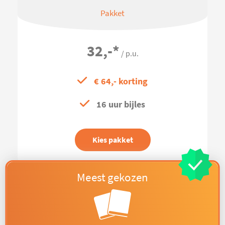
Pakket
32,-
*
/ p.u.
€ 64,- korting
16 uur bijles
Kies pakket