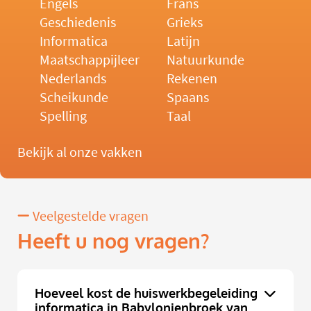
Engels
Frans
Geschiedenis
Grieks
Informatica
Latijn
Maatschappijleer
Natuurkunde
Nederlands
Rekenen
Scheikunde
Spaans
Spelling
Taal
Bekijk al onze vakken
Veelgestelde vragen
Heeft u nog vragen?
Hoeveel kost de huiswerkbegeleiding
informatica in Babylonienbroek van