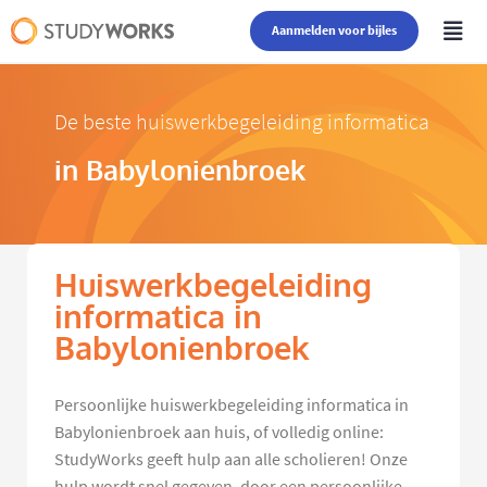
Aanmelden voor bijles
De beste huiswerkbegeleiding informatica
in Babylonienbroek
Huiswerkbegeleiding
informatica in
Babylonienbroek
Persoonlijke huiswerkbegeleiding informatica in
Babylonienbroek aan huis, of volledig online:
StudyWorks geeft hulp aan alle scholieren! Onze
hulp wordt snel gegeven, door een persoonlijke