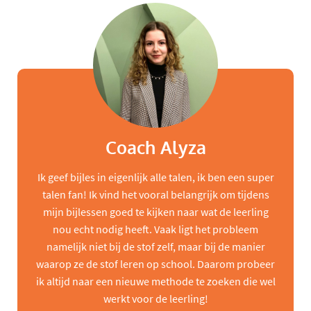
Coach Alyza
Ik geef bijles in eigenlijk alle talen, ik ben een super
talen fan! Ik vind het vooral belangrijk om tijdens
mijn bijlessen goed te kijken naar wat de leerling
nou echt nodig heeft. Vaak ligt het probleem
namelijk niet bij de stof zelf, maar bij de manier
waarop ze de stof leren op school. Daarom probeer
ik altijd naar een nieuwe methode te zoeken die wel
werkt voor de leerling!