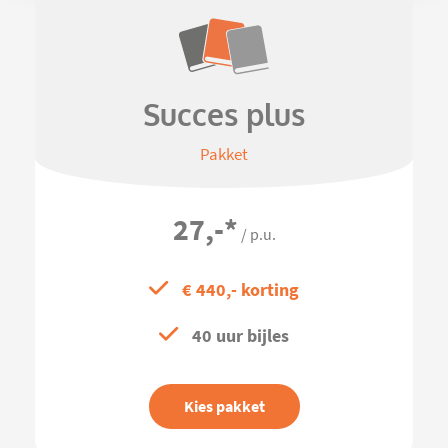
Succes plus
Pakket
27,-
*
/ p.u.
€ 440,- korting
40 uur bijles
Kies pakket