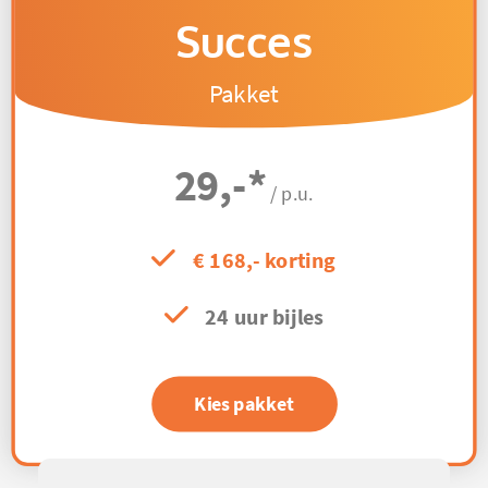
Succes
Pakket
29,-
*
/ p.u.
€ 168,- korting
24 uur bijles
Kies pakket