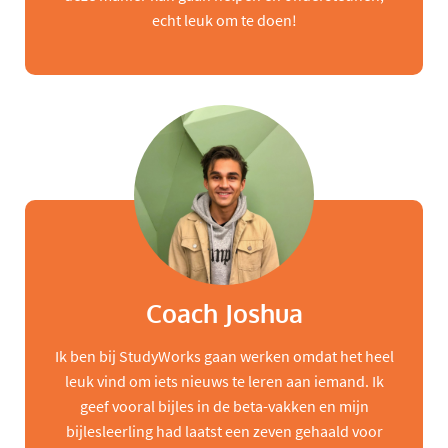
echt leuk om te doen!
Coach Joshua
Ik ben bij StudyWorks gaan werken omdat het heel
leuk vind om iets nieuws te leren aan iemand. Ik
geef vooral bijles in de beta-vakken en mijn
bijlesleerling had laatst een zeven gehaald voor