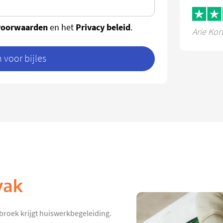
voorwaarden
Privacy beleid
en het
.
Arie Kor
voor bijles
vak
broek krijgt huiswerkbegeleiding.