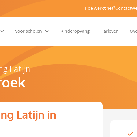
Hoe werkt het?
Contact
We
Voor scholen
Kinderopvang
Tarieven
Ove
ng Latijn
roek
g Latijn in