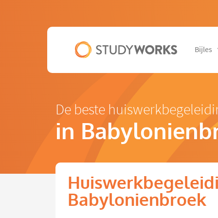
Bijles
De beste huiswerkbegeleidi
in Babylonienb
Huiswerkbegeleidin
Babylonienbroek