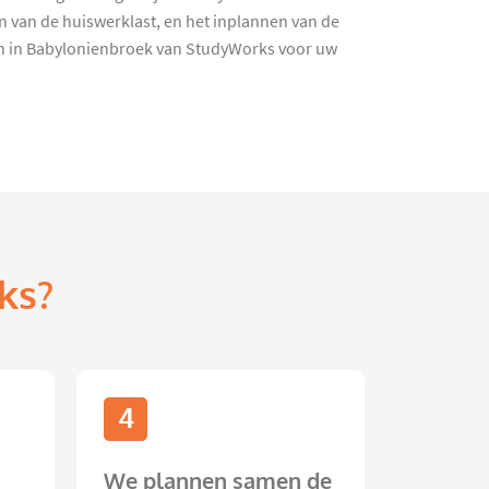
n van de huiswerklast, en het inplannen van de
jn in Babylonienbroek van StudyWorks voor uw
ks?
4
We plannen samen de