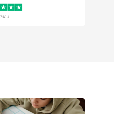
tland