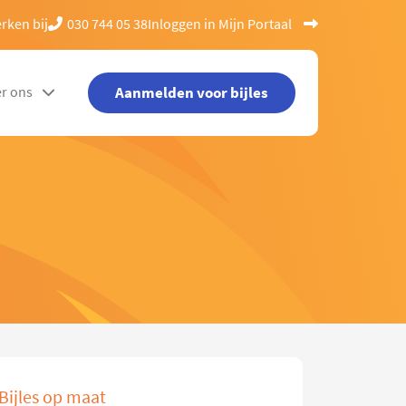
rken bij
030 744 05 38
Inloggen in Mijn Portaal
Aanmelden voor bijles
r ons
Bijles op maat