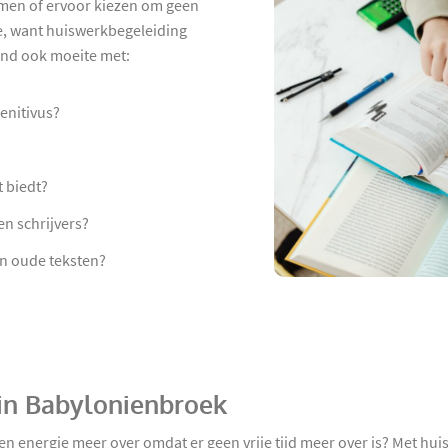
hamen of ervoor kiezen om geen
e, want huiswerkbegeleiding
 kind ook moeite met:
enitivus?
t biedt?
en schrijvers?
an oude teksten?
 in Babylonienbroek
en energie meer over omdat er geen vrije tijd meer over is? Met hu