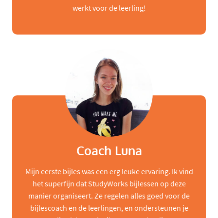
werkt voor de leerling!
Coach Luna
Mijn eerste bijles was een erg leuke ervaring. Ik vind
het superfijn dat StudyWorks bijlessen op deze
manier organiseert. Ze regelen alles goed voor de
bijlescoach en de leerlingen, en ondersteunen je