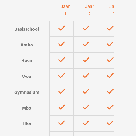
Jaar
Jaar
Jaar
J
1
2
3
Basisschool
Vmbo
Havo
Vwo
Gymnasium
Mbo
Hbo