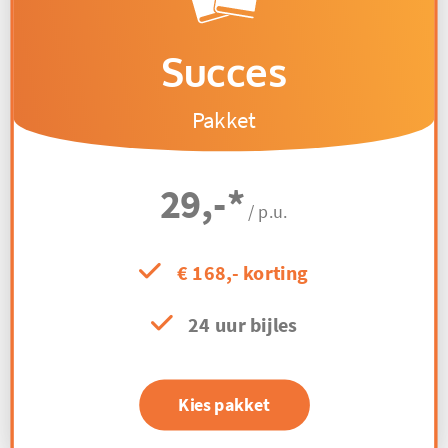
Succes
Pakket
29,-
*
/ p.u.
€ 168,- korting
24 uur bijles
Kies pakket