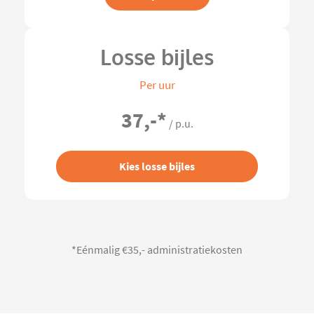
Losse bijles
Per uur
37,-
*
/ p.u.
Kies losse bijles
*Eénmalig €35,- administratiekosten