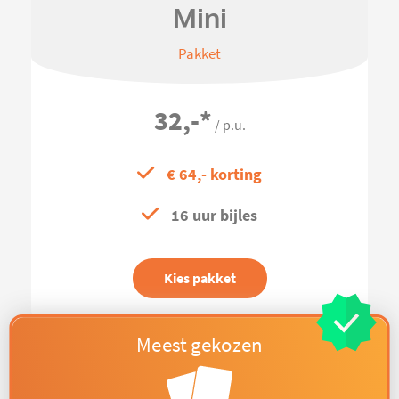
Mini
Pakket
32,-
*
/ p.u.
€ 64,- korting
16 uur bijles
Kies pakket