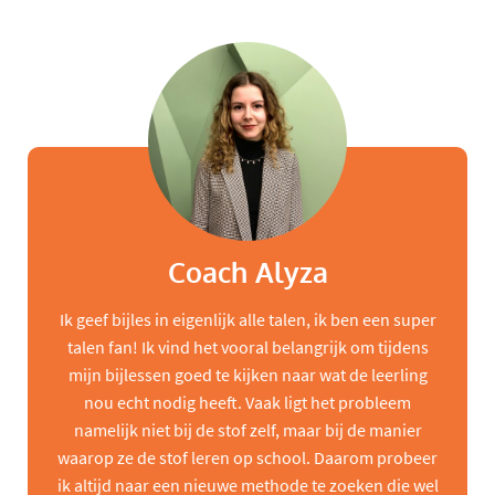
Coach Alyza
Ik geef bijles in eigenlijk alle talen, ik ben een super
talen fan! Ik vind het vooral belangrijk om tijdens
mijn bijlessen goed te kijken naar wat de leerling
nou echt nodig heeft. Vaak ligt het probleem
namelijk niet bij de stof zelf, maar bij de manier
waarop ze de stof leren op school. Daarom probeer
ik altijd naar een nieuwe methode te zoeken die wel