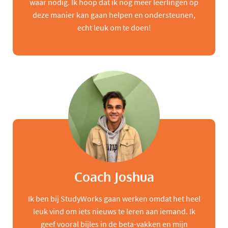
waar nodig. Ik hoop dat ik nog meer leerlingen op
deze manier kan gaan helpen en ondersteunen,
echt leuk om te doen!
Coach Joshua
Ik ben bij StudyWorks gaan werken omdat het heel
leuk vind om iets nieuws te leren aan iemand. Ik
geef vooral bijles in de beta-vakken en mijn