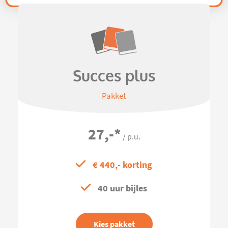
Succes plus
Pakket
27,-
*
/ p.u.
€ 440,- korting
40 uur bijles
Kies pakket