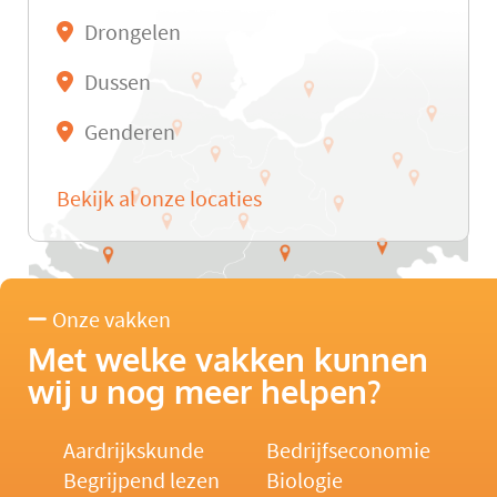
Drongelen
Dussen
Genderen
Bekijk al onze locaties
Onze vakken
Met welke vakken kunnen
wij u nog meer helpen?
Aardrijkskunde
Bedrijfseconomie
Begrijpend lezen
Biologie