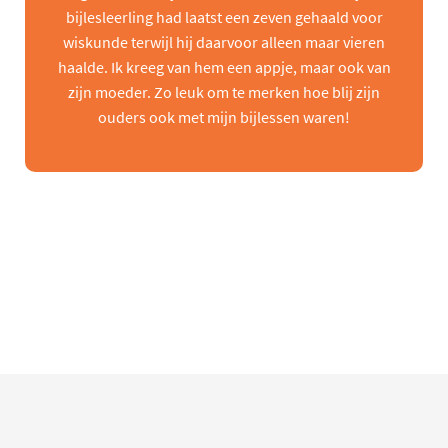
bijlesleerling had laatst een zeven gehaald voor
wiskunde terwijl hij daarvoor alleen maar vieren
haalde. Ik kreeg van hem een appje, maar ook van
zijn moeder. Zo leuk om te merken hoe blij zijn
ouders ook met mijn bijlessen waren!