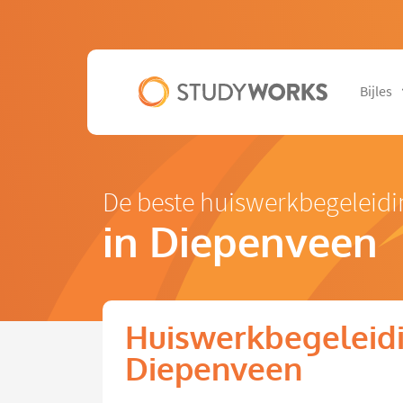
Bijles
De beste huiswerkbegeleid
in Diepenveen
Huiswerkbegeleidi
Diepenveen