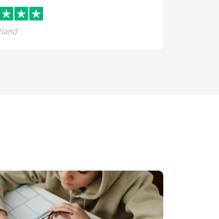
tland