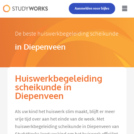
Aanmelden voor bijles
De beste huiswerkbegeleiding scheikunde
in Diepenveen
Huiswerkbegeleiding
scheikunde in
Diepenveen
Als uw kind het huiswerk slim maakt, blijft er meer
vrije tijd over aan het einde van de week. Met
huiswerkbegeleiding scheikunde in Diepenveen van
StudyWorks leert uw kind om het huiswerk efficiënt