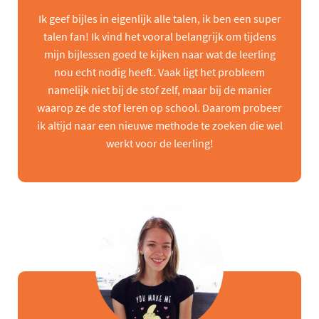
Ik geef bijles in eigenlijk alle talen, ik ben een super
talen fan! Ik vind het vooral belangrijk om tijdens
mijn bijlessen goed te kijken naar wat de leerling
nou echt nodig heeft. Vaak ligt het probleem
namelijk niet bij de stof zelf, maar bij de manier
waarop ze de stof leren op school. Daarom probeer
ik altijd naar een nieuwe methode te zoeken die wel
werkt voor de leerling!