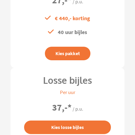
27,-
*
/ p.u.
€ 440,- korting
40 uur bijles
Kies pakket
Losse bijles
Per uur
37,-
*
/ p.u.
Kies losse bijles