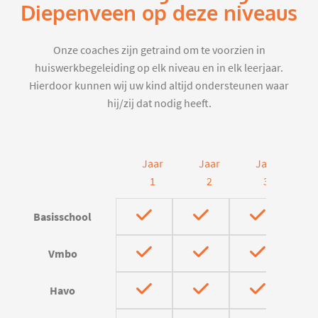
Diepenveen op deze niveaus
Onze coaches zijn getraind om te voorzien in
huiswerkbegeleiding op elk niveau en in elk leerjaar.
Hierdoor kunnen wij uw kind altijd ondersteunen waar
hij/zij dat nodig heeft.
Jaar
Jaar
Jaar
J
1
2
3
Basisschool
Vmbo
Havo