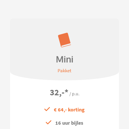
Mini
Pakket
32,-
*
/ p.u.
€ 64,- korting
16 uur bijles