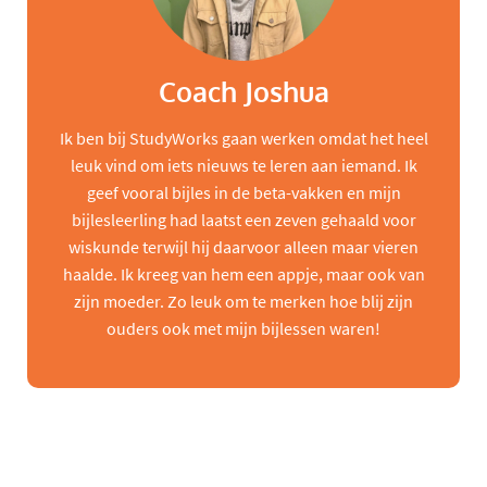
Coach Joshua
Ik ben bij StudyWorks gaan werken omdat het heel
leuk vind om iets nieuws te leren aan iemand. Ik
geef vooral bijles in de beta-vakken en mijn
bijlesleerling had laatst een zeven gehaald voor
wiskunde terwijl hij daarvoor alleen maar vieren
haalde. Ik kreeg van hem een appje, maar ook van
zijn moeder. Zo leuk om te merken hoe blij zijn
ouders ook met mijn bijlessen waren!