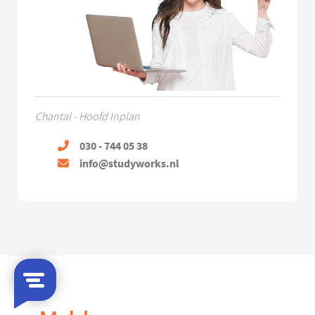
Chantal - Hoofd Inplan
030 - 744 05 38
info@studyworks.nl