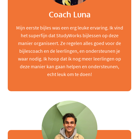
Coach Luna
Mijn eerste bijles was een erg leuke ervaring. Ik vind
het superfijn dat StudyWorks bijlessen op deze
manier organiseert. Ze regelen alles goed voor de
bijlescoach en de leerlingen, en ondersteunen je
waar nodig. Ik hoop dat ik nog meer leerlingen op
deze manier kan gaan helpen en ondersteunen,
echt leuk om te doen!