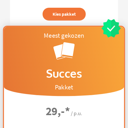
Kies pakket
Succes
Pakket
29,-
*
/ p.u.