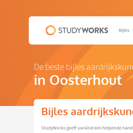
Bijles
De beste bijles aardrijksku
in Oosterhout
Bijles aardrijksku
StudyWorks geeft uw kind een helpende hand 