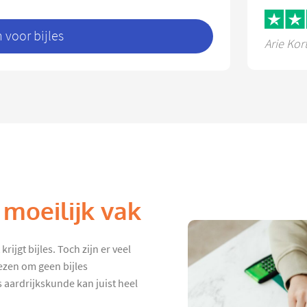
voor bijles
Arie Kor
 moeilijk vak
ijgt bijles. Toch zijn er veel
ezen om geen bijles
s aardrijkskunde kan juist heel