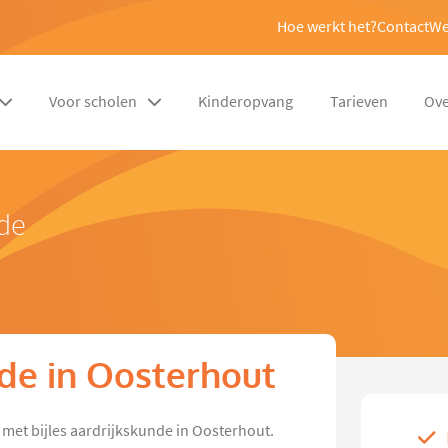
Hoe werkt het?
Contact
We
Voor scholen
Kinderopvang
Tarieven
Ove
nde
nde in Oosterhout
met bijles aardrijkskunde in Oosterhout.