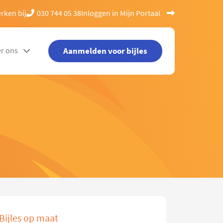
rken bij
030 744 05 38
Inloggen in Mijn Portaal
Aanmelden voor bijles
r ons
Bijles op maat