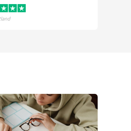
tland