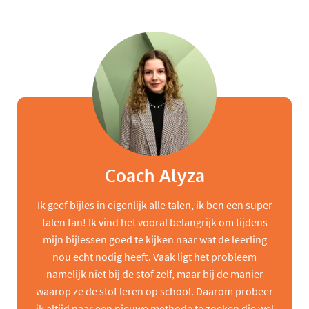
Coach Alyza
Ik geef bijles in eigenlijk alle talen, ik ben een super
talen fan! Ik vind het vooral belangrijk om tijdens
mijn bijlessen goed te kijken naar wat de leerling
nou echt nodig heeft. Vaak ligt het probleem
namelijk niet bij de stof zelf, maar bij de manier
waarop ze de stof leren op school. Daarom probeer
ik altijd naar een nieuwe methode te zoeken die wel