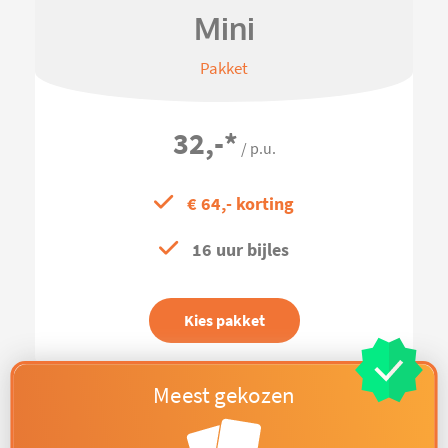
Mini
Pakket
32,-
*
/ p.u.
€ 64,- korting
16 uur bijles
Kies pakket