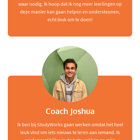
waar nodig. Ik hoop dat ik nog meer leerlingen op
deze manier kan gaan helpen en ondersteunen,
echt leuk om te doen!
Coach Joshua
Ik ben bij StudyWorks gaan werken omdat het heel
leuk vind om iets nieuws te leren aan iemand. Ik