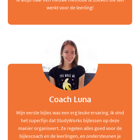
werkt voor de leerling!
Coach Luna
Mijn eerste bijles was een erg leuke ervaring. Ik vind
het superfijn dat StudyWorks bijlessen op deze
manier organiseert. Ze regelen alles goed voor de
bijlescoach en de leerlingen, en ondersteunen je