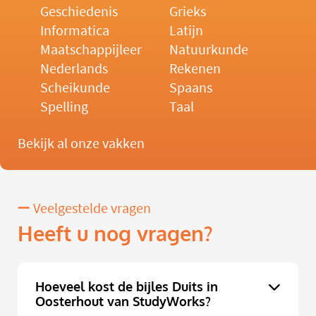
Geschiedenis
Grieks
Informatica
Latijn
Maatschappijleer
Natuurkunde
Nederlands
Rekenen
Scheikunde
Spaans
Spelling
Taal
Bekijk al onze vakken
Veelgestelde vragen
Heeft u nog vragen?
Hoeveel kost de bijles Duits in
Oosterhout van StudyWorks?