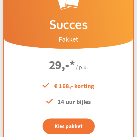
Succes
Pakket
29,-
*
/ p.u.
€ 168,- korting
24 uur bijles
Kies pakket