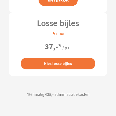
Kies pakket
Losse bijles
Per uur
37,-
*
/ p.u.
Kies losse bijles
*Eénmalig €35,- administratiekosten