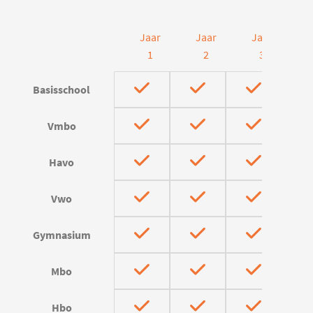
Jaar
Jaar
Jaar
J
1
2
3
Basisschool
Vmbo
Havo
Vwo
Gymnasium
Mbo
Hbo