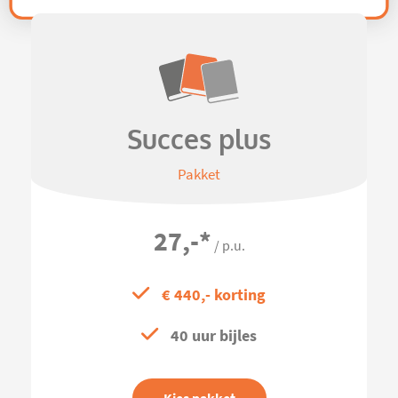
Succes plus
Pakket
27,-
*
/ p.u.
€ 440,- korting
40 uur bijles