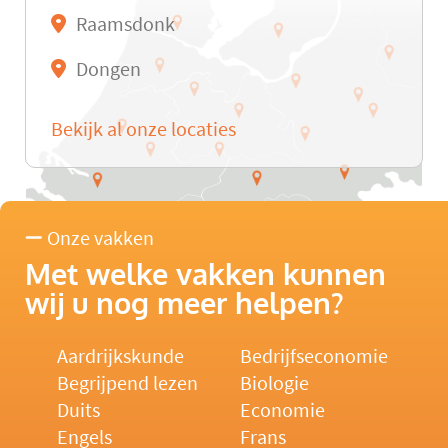
Raamsdonk
Dongen
Bekijk al onze locaties
Onze vakken
Met welke vakken kunnen
wij u nog meer helpen?
Aardrijkskunde
Bedrijfseconomie
Begrijpend lezen
Biologie
Duits
Economie
Engels
Frans