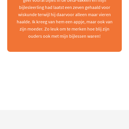
geef vooral bijles in de beta-vakken en mijn
bijlesleerling had laatst een zeven gehaald voor
wiskunde terwijl hij daarvoor alleen maar vieren
haalde. Ik kreeg van hem een appje, maar ook van
zijn moeder. Zo leuk om te merken hoe blij zijn
ouders ook met mijn bijlessen waren!