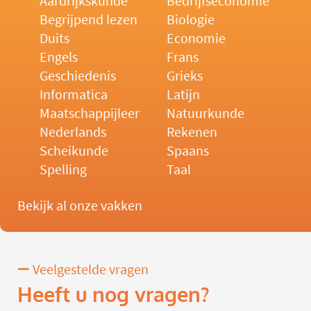
Aardrijkskunde
Bedrijfseconomie
Begrijpend lezen
Biologie
Duits
Economie
Engels
Frans
Geschiedenis
Grieks
Informatica
Latijn
Maatschappijleer
Natuurkunde
Nederlands
Rekenen
Scheikunde
Spaans
Spelling
Taal
Bekijk al onze vakken
Veelgestelde vragen
Heeft u nog vragen?