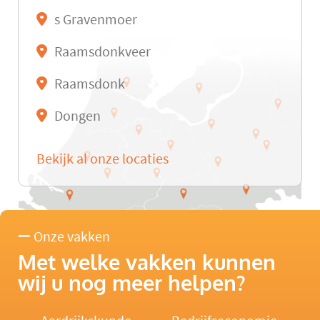
s Gravenmoer
Raamsdonkveer
Raamsdonk
Dongen
Bekijk al onze locaties
Onze vakken
Met welke vakken kunnen
wij u nog meer helpen?