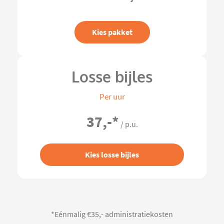
Kies pakket
Losse bijles
Per uur
37,-
*
/ p.u.
Kies losse bijles
*Eénmalig €35,- administratiekosten