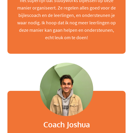
het superfijn dat StudyWorks bijlessen op deze
manier organiseert. Ze regelen alles goed voor de
bijlescoach en de leerlingen, en ondersteunen je
waar nodig. Ik hoop dat ik nog meer leerlingen op
deze manier kan gaan helpen en ondersteunen,
echt leuk om te doen!
Coach Joshua