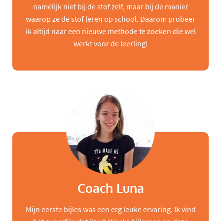
namelijk niet bij de stof zelf, maar bij de manier
waarop ze de stof leren op school. Daarom probeer
ik altijd naar een nieuwe methode te zoeken die wel
werkt voor de leerling!
Coach Luna
Mijn eerste bijles was een erg leuke ervaring. Ik vind