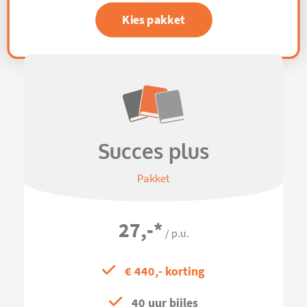
Kies pakket
Succes plus
Pakket
27,-
*
/ p.u.
€ 440,- korting
40 uur bijles