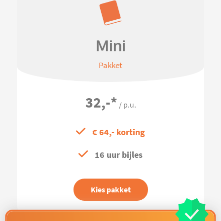
Mini
Pakket
32,-
*
/ p.u.
€ 64,- korting
16 uur bijles
Kies pakket