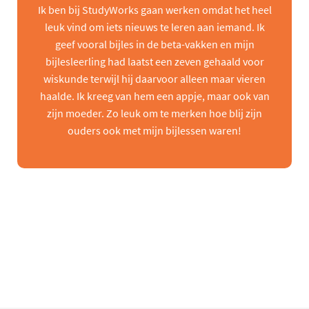
Ik ben bij StudyWorks gaan werken omdat het heel
leuk vind om iets nieuws te leren aan iemand. Ik
geef vooral bijles in de beta-vakken en mijn
bijlesleerling had laatst een zeven gehaald voor
wiskunde terwijl hij daarvoor alleen maar vieren
haalde. Ik kreeg van hem een appje, maar ook van
zijn moeder. Zo leuk om te merken hoe blij zijn
ouders ook met mijn bijlessen waren!