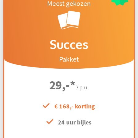
Succes
Pakket
29,-
*
/ p.u.
€ 168,- korting
24 uur bijles