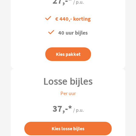
27,-
*
/ p.u.
€ 440,- korting
40 uur bijles
Kies pakket
Losse bijles
Per uur
37,-
*
/ p.u.
Kies losse bijles