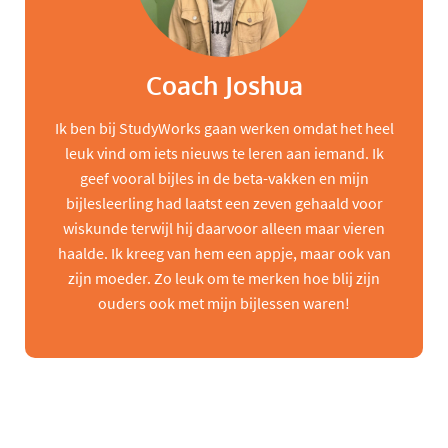
Coach Joshua
Ik ben bij StudyWorks gaan werken omdat het heel
leuk vind om iets nieuws te leren aan iemand. Ik
geef vooral bijles in de beta-vakken en mijn
bijlesleerling had laatst een zeven gehaald voor
wiskunde terwijl hij daarvoor alleen maar vieren
haalde. Ik kreeg van hem een appje, maar ook van
zijn moeder. Zo leuk om te merken hoe blij zijn
ouders ook met mijn bijlessen waren!