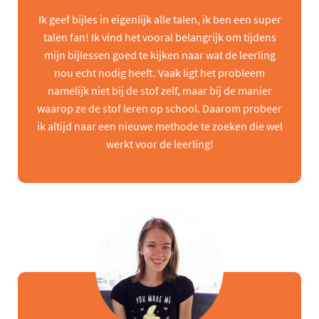
Ik geef bijles in eigenlijk alle talen, ik ben een super
talen fan! Ik vind het vooral belangrijk om tijdens
mijn bijlessen goed te kijken naar wat de leerling
nou echt nodig heeft. Vaak ligt het probleem
namelijk niet bij de stof zelf, maar bij de manier
waarop ze de stof leren op school. Daarom probeer
ik altijd naar een nieuwe methode te zoeken die wel
werkt voor de leerling!