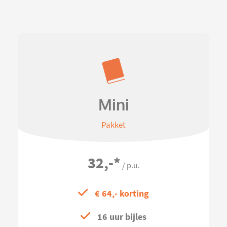
Mini
Pakket
32,-
*
/ p.u.
€ 64,- korting
16 uur bijles