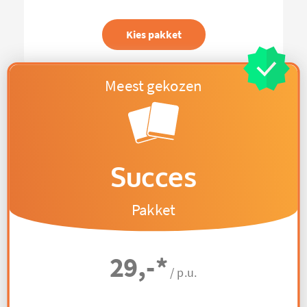
Kies pakket
Succes
Pakket
29,-
*
/ p.u.