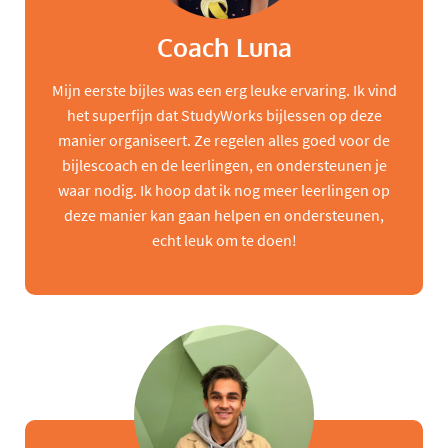
Coach Luna
Mijn eerste bijles was een erg leuke ervaring. Ik vind
het superfijn dat StudyWorks bijlessen op deze
manier organiseert. Ze regelen alles goed voor de
bijlescoach en de leerlingen, en ondersteunen je
waar nodig. Ik hoop dat ik nog meer leerlingen op
deze manier kan gaan helpen en ondersteunen,
echt leuk om te doen!