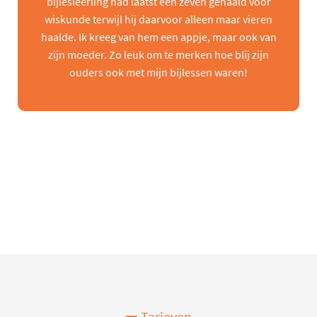
bijlesleerling had laatst een zeven gehaald voor
wiskunde terwijl hij daarvoor alleen maar vieren
haalde. Ik kreeg van hem een appje, maar ook van
zijn moeder. Zo leuk om te merken hoe blij zijn
ouders ook met mijn bijlessen waren!