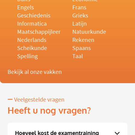
Engels
Frans
Geschiedenis
Grieks
Informatica
Latijn
Maatschappijleer
Natuurkunde
Nederlands
Rekenen
Scheikunde
Spaans
Spelling
Taal
Bekijk al onze vakken
Veelgestelde vragen
Heeft u nog vragen?
Hoeveel kost de examentraining