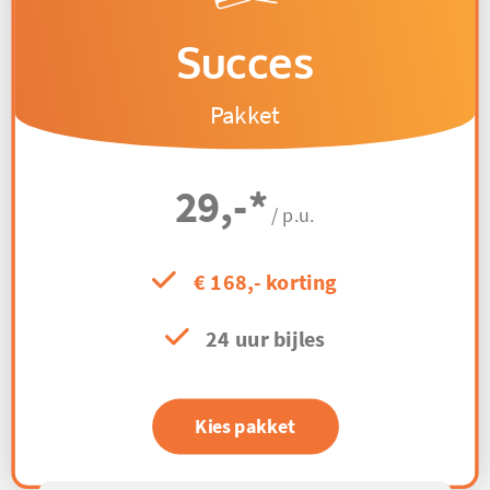
Succes
Pakket
29,-
*
/ p.u.
€ 168,- korting
24 uur bijles
Kies pakket