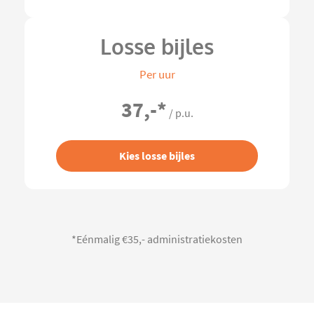
Losse bijles
Per uur
37,-
*
/ p.u.
Kies losse bijles
*Eénmalig €35,- administratiekosten