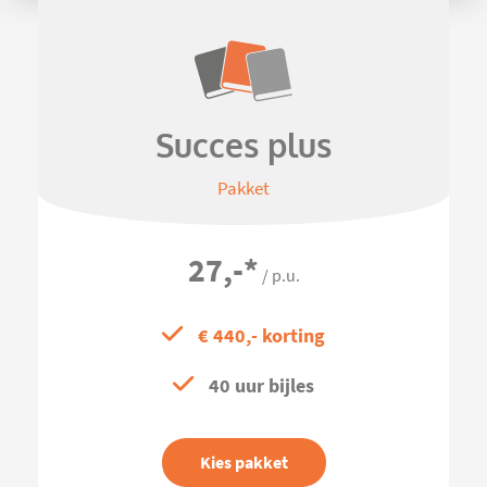
Succes plus
Pakket
27,-
*
/ p.u.
€ 440,- korting
40 uur bijles
Kies pakket