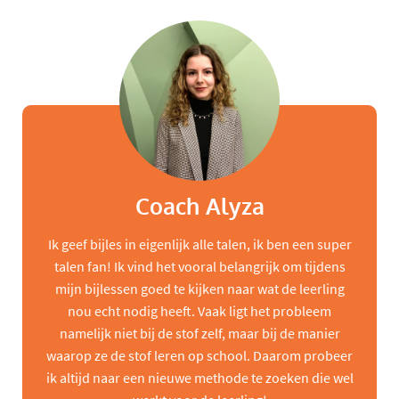
Coach Alyza
Ik geef bijles in eigenlijk alle talen, ik ben een super
talen fan! Ik vind het vooral belangrijk om tijdens
mijn bijlessen goed te kijken naar wat de leerling
nou echt nodig heeft. Vaak ligt het probleem
namelijk niet bij de stof zelf, maar bij de manier
waarop ze de stof leren op school. Daarom probeer
ik altijd naar een nieuwe methode te zoeken die wel