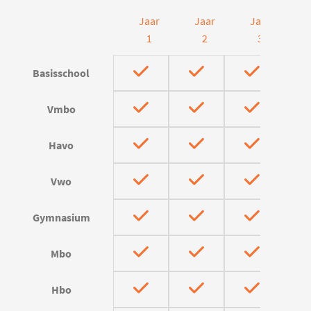
Jaar
Jaar
Jaar
J
1
2
3
Basisschool
Vmbo
Havo
Vwo
Gymnasium
Mbo
Hbo