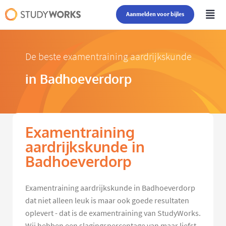
Aanmelden voor bijles
De beste examentraining aardrijkskunde
in Badhoeverdorp
Examentraining
aardrijkskunde in
Badhoeverdorp
Examentraining aardrijkskunde in Badhoeverdorp
dat niet alleen leuk is maar ook goede resultaten
oplevert - dat is de examentraining van StudyWorks.
Wij hebben een slagingspercentage van maar liefst