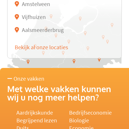
Amstelveen
Vijfhuizen
Aalsmeerderbrug
Bekijk al onze locaties
Onze vakken
Met welke vakken kunnen
wij u nog meer helpen?
Aardrijkskunde
Bedrijfseconomie
Begrijpend lezen
Biologie
Duits
Economie