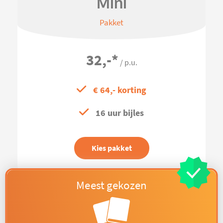
Mini
Pakket
32,-
*
/ p.u.
€ 64,- korting
16 uur bijles
Kies pakket