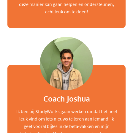
deze manier kan gaan helpen en ondersteunen,
echt leuk om te doen!
Coach Joshua
Ik ben bij StudyWorks gaan werken omdat het heel
leuk vind om iets nieuws te leren aan iemand. Ik
geef vooral bijles in de beta-vakken en mijn