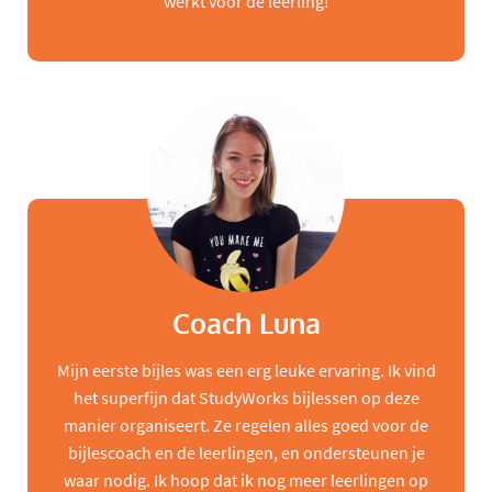
werkt voor de leerling!
Coach Luna
Mijn eerste bijles was een erg leuke ervaring. Ik vind
het superfijn dat StudyWorks bijlessen op deze
manier organiseert. Ze regelen alles goed voor de
bijlescoach en de leerlingen, en ondersteunen je
waar nodig. Ik hoop dat ik nog meer leerlingen op