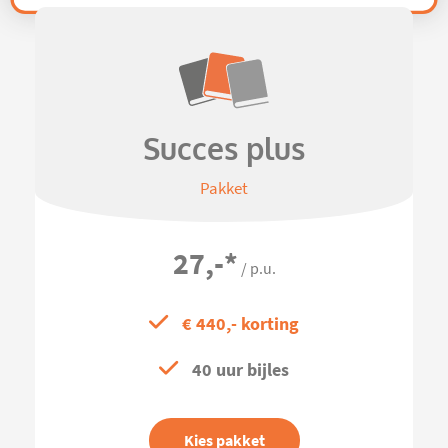
Succes plus
Pakket
27,-
*
/ p.u.
€ 440,- korting
40 uur bijles
Kies pakket