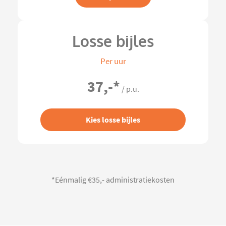
Losse bijles
Per uur
37,-
*
/ p.u.
Kies losse bijles
*Eénmalig €35,- administratiekosten