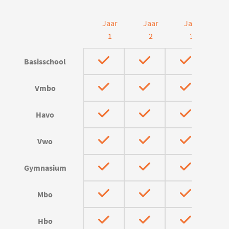
Jaar
Jaar
Jaar
J
1
2
3
Basisschool
Vmbo
Havo
Vwo
Gymnasium
Mbo
Hbo