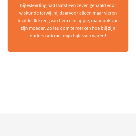
bijlesleerling had laatst een zeven gehaald voor
wiskunde terwijl hij daarvoor alleen maar vieren
haalde. Ik kreeg van hem een appje, maar ook van
zijn moeder. Zo leuk om te merken hoe blij zijn
ouders ook met mijn bijlessen waren!