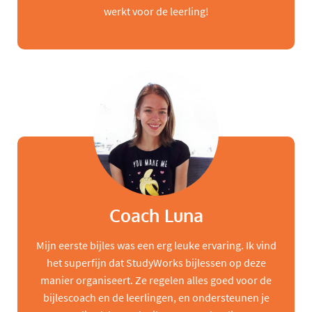
werkt voor de leerling!
Coach Luna
Mijn eerste bijles was een erg leuke ervaring. Ik vind
het superfijn dat StudyWorks bijlessen op deze
manier organiseert. Ze regelen alles goed voor de
bijlescoach en de leerlingen, en ondersteunen je