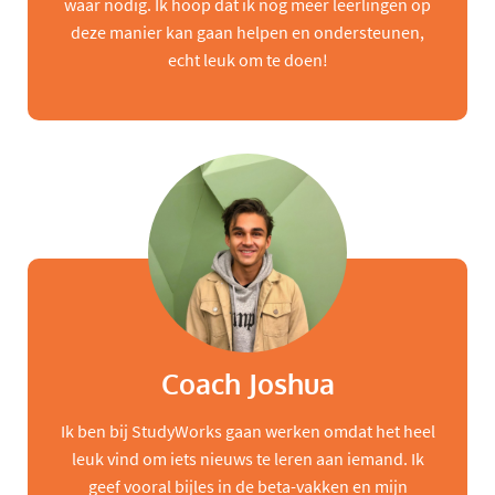
waar nodig. Ik hoop dat ik nog meer leerlingen op
deze manier kan gaan helpen en ondersteunen,
echt leuk om te doen!
Coach Joshua
Ik ben bij StudyWorks gaan werken omdat het heel
leuk vind om iets nieuws te leren aan iemand. Ik
geef vooral bijles in de beta-vakken en mijn