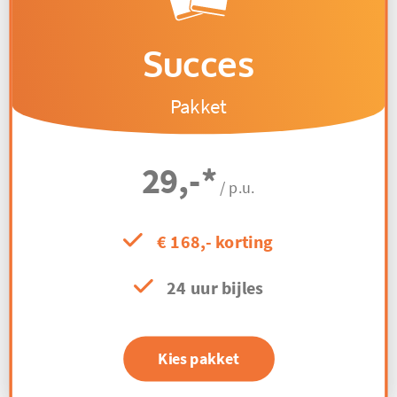
Succes
Pakket
29,-
*
/ p.u.
€ 168,- korting
24 uur bijles
Kies pakket