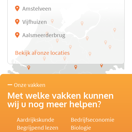
Amstelveen
Vijfhuizen
Aalsmeerderbrug
Bekijk al onze locaties
Onze vakken
Met welke vakken kunnen
wij u nog meer helpen?
Aardrijkskunde
Bedrijfseconomie
Begrijpend lezen
Biologie