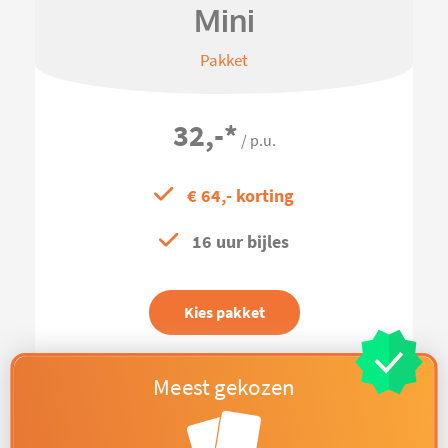
Mini
Pakket
32,-
*
/ p.u.
€ 64,- korting
16 uur bijles
Kies pakket