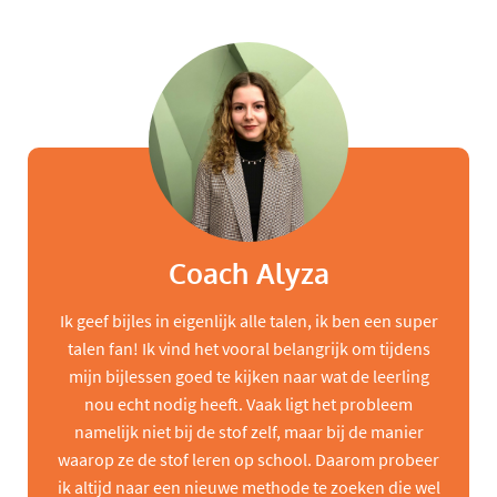
Coach Alyza
Ik geef bijles in eigenlijk alle talen, ik ben een super
talen fan! Ik vind het vooral belangrijk om tijdens
mijn bijlessen goed te kijken naar wat de leerling
nou echt nodig heeft. Vaak ligt het probleem
namelijk niet bij de stof zelf, maar bij de manier
waarop ze de stof leren op school. Daarom probeer
ik altijd naar een nieuwe methode te zoeken die wel