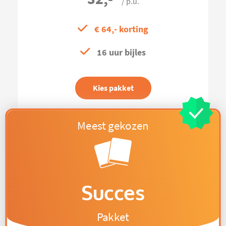
/ p.u.
€ 64,- korting
16 uur bijles
Kies pakket
Succes
Pakket