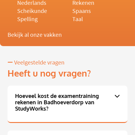
Nederlands
Rekenen
Scheikunde
Spaans
Spelling
Taal
Bekijk al onze vakken
Veelgestelde vragen
Heeft u nog vragen?
Hoeveel kost de examentraining
rekenen in Badhoeverdorp van
StudyWorks?