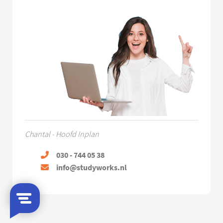
Chantal - Hoofd Inplan
030 - 744 05 38
info@studyworks.nl