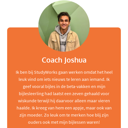
Coach Joshua
Ik ben bij StudyWorks gaan werken omdat het heel
leuk vind om iets nieuws te leren aan iemand. Ik
geef vooral bijles in de beta-vakken en mijn
bijlesleerling had laatst een zeven gehaald voor
wiskunde terwijl hij daarvoor alleen maar vieren
haalde. Ik kreeg van hem een appje, maar ook van
zijn moeder. Zo leuk om te merken hoe blij zijn
ouders ook met mijn bijlessen waren!