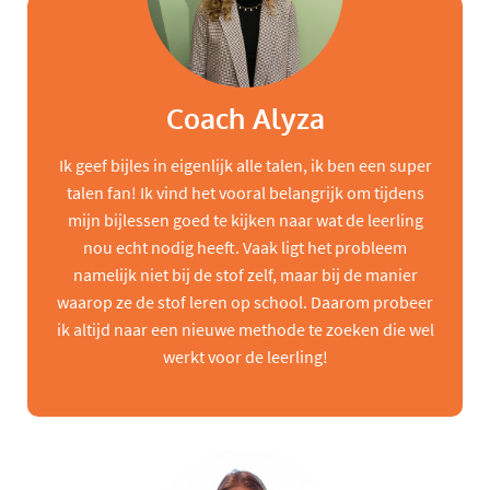
Coach Alyza
Ik geef bijles in eigenlijk alle talen, ik ben een super
talen fan! Ik vind het vooral belangrijk om tijdens
mijn bijlessen goed te kijken naar wat de leerling
nou echt nodig heeft. Vaak ligt het probleem
namelijk niet bij de stof zelf, maar bij de manier
waarop ze de stof leren op school. Daarom probeer
ik altijd naar een nieuwe methode te zoeken die wel
werkt voor de leerling!