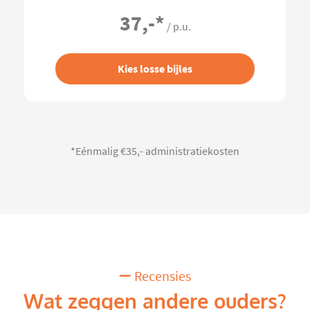
37,-
*
/ p.u.
Kies losse bijles
*Eénmalig €35,- administratiekosten
Recensies
Wat zeggen andere ouders?