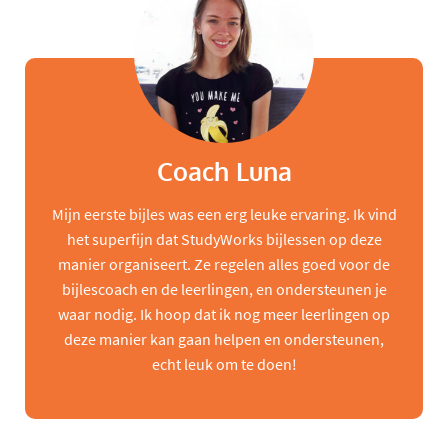
Coach Luna
Mijn eerste bijles was een erg leuke ervaring. Ik vind
het superfijn dat StudyWorks bijlessen op deze
manier organiseert. Ze regelen alles goed voor de
bijlescoach en de leerlingen, en ondersteunen je
waar nodig. Ik hoop dat ik nog meer leerlingen op
deze manier kan gaan helpen en ondersteunen,
echt leuk om te doen!