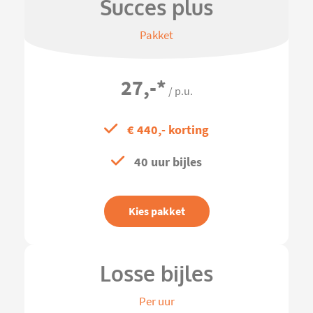
Succes plus
Pakket
27,-
*
/ p.u.
€ 440,- korting
40 uur bijles
Kies pakket
Losse bijles
Per uur