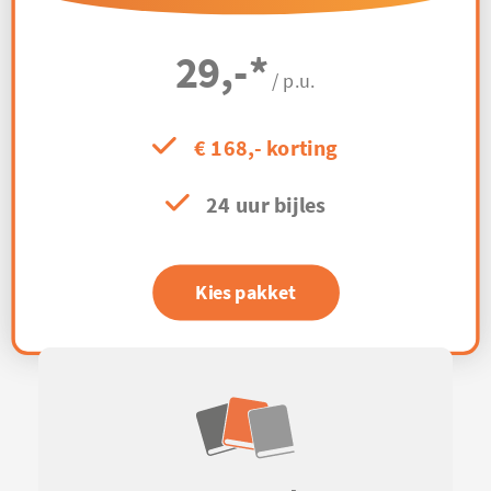
29,-
*
/ p.u.
€ 168,- korting
24 uur bijles
Kies pakket