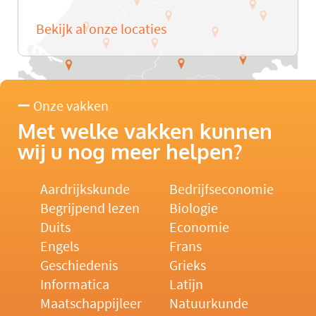
Bekijk al onze locaties
Onze vakken
Met welke vakken kunnen
wij u nog meer helpen?
Aardrijkskunde
Bedrijfseconomie
Begrijpend lezen
Biologie
Duits
Economie
Engels
Frans
Geschiedenis
Grieks
Informatica
Latijn
Maatschappijleer
Natuurkunde