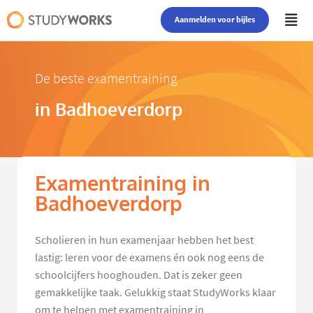
Aanmelden voor bijles
De beste examentraining
in Badhoeverdorp
Examentraining in
Badhoeverdorp
Scholieren in hun examenjaar hebben het best
lastig: leren voor de examens én ook nog eens de
schoolcijfers hooghouden. Dat is zeker geen
gemakkelijke taak. Gelukkig staat StudyWorks klaar
om te helpen met examentraining in