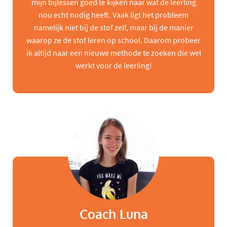
mijn bijlessen goed te kijken naar wat de leerling
nou echt nodig heeft. Vaak ligt het probleem
namelijk niet bij de stof zelf, maar bij de manier
waarop ze de stof leren op school. Daarom probeer
ik altijd naar een nieuwe methode te zoeken die wel
werkt voor de leerling!
Coach Luna