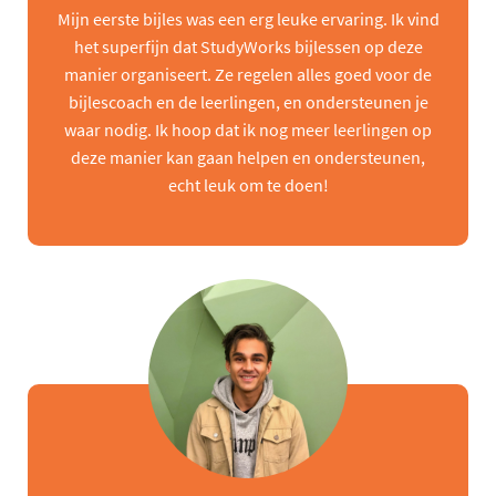
Mijn eerste bijles was een erg leuke ervaring. Ik vind
het superfijn dat StudyWorks bijlessen op deze
manier organiseert. Ze regelen alles goed voor de
bijlescoach en de leerlingen, en ondersteunen je
waar nodig. Ik hoop dat ik nog meer leerlingen op
deze manier kan gaan helpen en ondersteunen,
echt leuk om te doen!