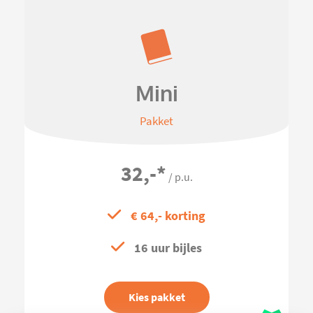
Mini
Pakket
32,-
*
/ p.u.
€ 64,- korting
16 uur bijles
Kies pakket