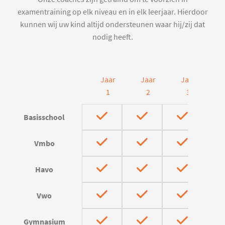
examentraining op elk niveau en in elk leerjaar. Hierdoor
kunnen wij uw kind altijd ondersteunen waar hij/zij dat
nodig heeft.
Jaar
Jaar
Jaar
J
1
2
3
Basisschool
Vmbo
Havo
Vwo
Gymnasium