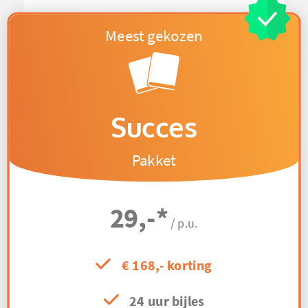
Succes
Pakket
29,-
*
/ p.u.
€ 168,- korting
24 uur bijles