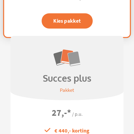
Kies pakket
Succes plus
Pakket
27,-
*
/ p.u.
€ 440,- korting