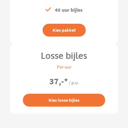
40 uur bijles
Kies pakket
Losse bijles
Per uur
37,-
*
/ p.u.
Kies losse bijles