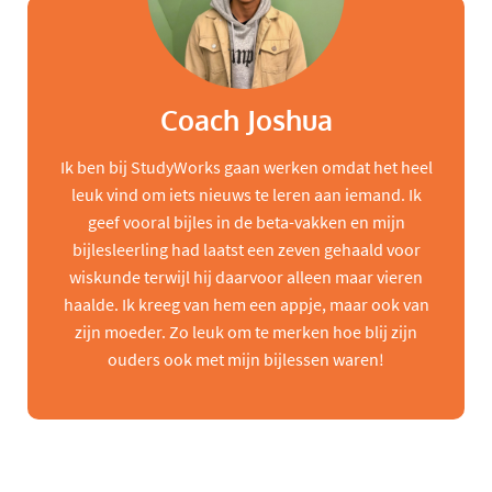
Coach Joshua
Ik ben bij StudyWorks gaan werken omdat het heel
leuk vind om iets nieuws te leren aan iemand. Ik
geef vooral bijles in de beta-vakken en mijn
bijlesleerling had laatst een zeven gehaald voor
wiskunde terwijl hij daarvoor alleen maar vieren
haalde. Ik kreeg van hem een appje, maar ook van
zijn moeder. Zo leuk om te merken hoe blij zijn
ouders ook met mijn bijlessen waren!