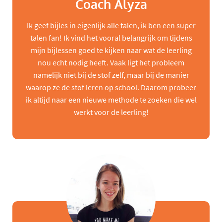
Coach Alyza
Ik geef bijles in eigenlijk alle talen, ik ben een super
talen fan! Ik vind het vooral belangrijk om tijdens
mijn bijlessen goed te kijken naar wat de leerling
nou echt nodig heeft. Vaak ligt het probleem
namelijk niet bij de stof zelf, maar bij de manier
waarop ze de stof leren op school. Daarom probeer
ik altijd naar een nieuwe methode te zoeken die wel
werkt voor de leerling!