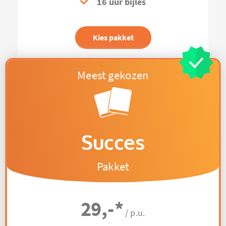
16 uur bijles
Kies pakket
Succes
Pakket
29,-
*
/ p.u.