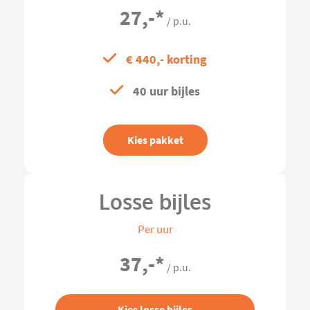
27,-
*
/ p.u.
€ 440,- korting
40 uur bijles
Kies pakket
Losse bijles
Per uur
37,-
*
/ p.u.
Kies losse bijles