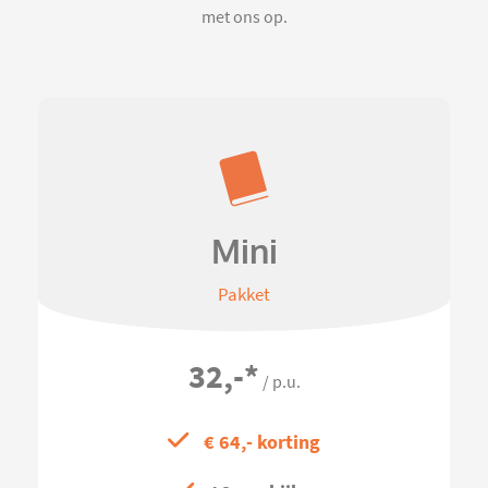
met ons op.
Mini
Pakket
32,-
*
/ p.u.
€ 64,- korting