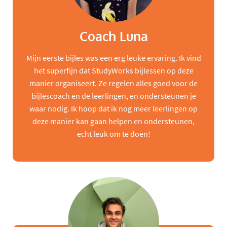
Coach Luna
Mijn eerste bijles was een erg leuke ervaring. Ik vind
het superfijn dat StudyWorks bijlessen op deze
manier organiseert. Ze regelen alles goed voor de
bijlescoach en de leerlingen, en ondersteunen je
waar nodig. Ik hoop dat ik nog meer leerlingen op
deze manier kan gaan helpen en ondersteunen,
echt leuk om te doen!