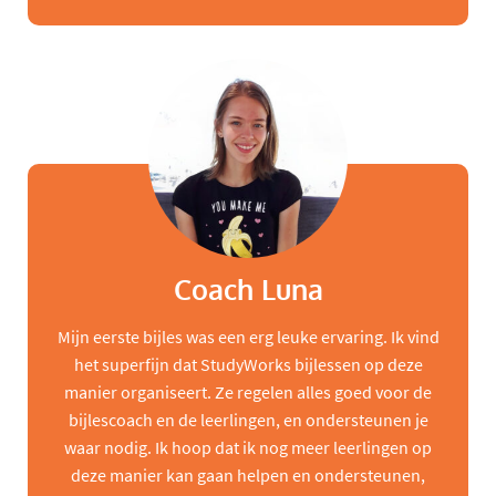
Coach Luna
Mijn eerste bijles was een erg leuke ervaring. Ik vind
het superfijn dat StudyWorks bijlessen op deze
manier organiseert. Ze regelen alles goed voor de
bijlescoach en de leerlingen, en ondersteunen je
waar nodig. Ik hoop dat ik nog meer leerlingen op
deze manier kan gaan helpen en ondersteunen,