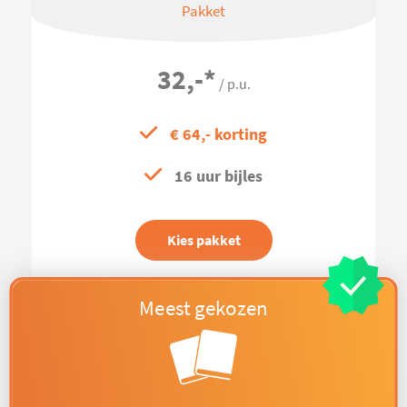
Pakket
32,-
*
/ p.u.
€ 64,- korting
16 uur bijles
Kies pakket