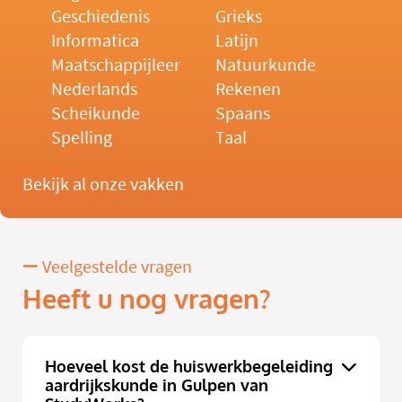
Geschiedenis
Grieks
Informatica
Latijn
Maatschappijleer
Natuurkunde
Nederlands
Rekenen
Scheikunde
Spaans
Spelling
Taal
Bekijk al onze vakken
Veelgestelde vragen
Heeft u nog vragen?
Hoeveel kost de huiswerkbegeleiding
aardrijkskunde in Gulpen van