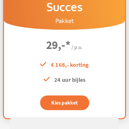
Succes
Pakket
29,-
*
/ p.u.
€ 168,- korting
24 uur bijles
Kies pakket