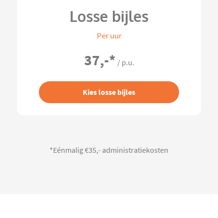
Losse bijles
Per uur
37,-
*
/ p.u.
Kies losse bijles
*Eénmalig €35,- administratiekosten