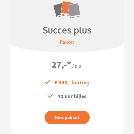
Succes plus
Pakket
27,-
*
/ p.u.
€ 440,- korting
40 uur bijles
Kies pakket