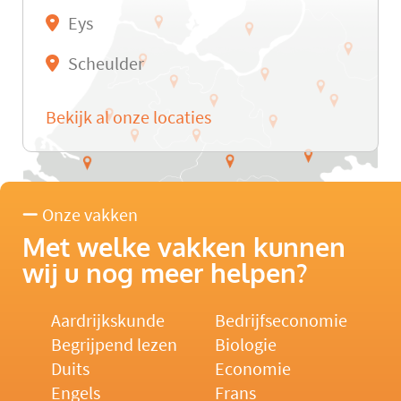
Eys
Scheulder
Bekijk al onze locaties
Onze vakken
Met welke vakken kunnen
wij u nog meer helpen?
Aardrijkskunde
Bedrijfseconomie
Begrijpend lezen
Biologie
Duits
Economie
Engels
Frans