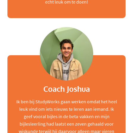
echt leuk om te doen!
Coach Joshua
Ik ben bij StudyWorks gaan werken omdat het heel
leuk vind om iets nieuws te leren aan iemand. Ik
geef vooral bijles in de beta-vakken en mijn
bijlesleerling had laatst een zeven gehaald voor
wiskunde terwijl hij daarvoor alleen maar vieren