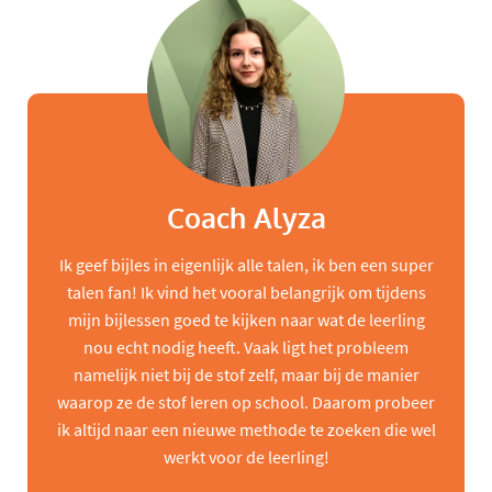
Coach Alyza
Ik geef bijles in eigenlijk alle talen, ik ben een super
talen fan! Ik vind het vooral belangrijk om tijdens
mijn bijlessen goed te kijken naar wat de leerling
nou echt nodig heeft. Vaak ligt het probleem
namelijk niet bij de stof zelf, maar bij de manier
waarop ze de stof leren op school. Daarom probeer
ik altijd naar een nieuwe methode te zoeken die wel
werkt voor de leerling!