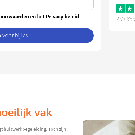
voorwaarden
Privacy beleid
en het
.
Arie Kor
voor bijles
oeilijk vak
gt huiswerkbegeleiding. Toch zijn