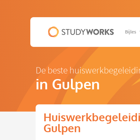
Bijles
De beste huiswerkbegeleidi
in Gulpen
Huiswerkbegeleidi
Gulpen