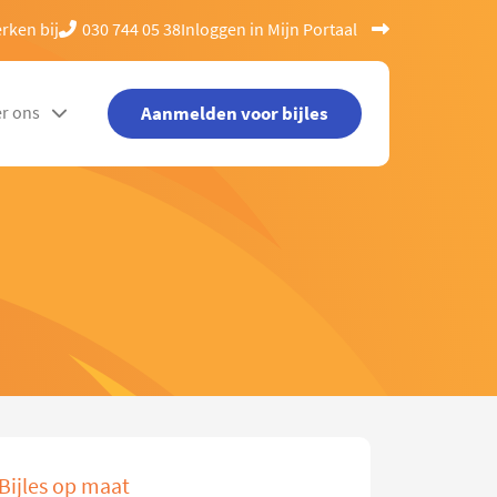
rken bij
030 744 05 38
Inloggen in Mijn Portaal
Aanmelden voor bijles
r ons
Bijles op maat