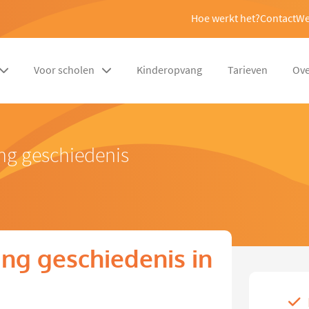
Hoe werkt het?
Contact
We
Voor scholen
Kinderopvang
Tarieven
Ove
ng geschiedenis
ng geschiedenis in