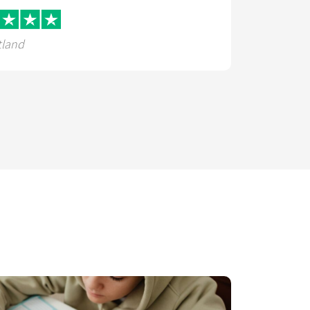
tland