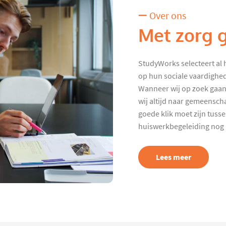
Over ons
Met zorg 
StudyWorks selecteert al 
op hun sociale vaardighed
Wanneer wij op zoek gaan
wij altijd naar gemeenscha
goede klik moet zijn tuss
huiswerkbegeleiding nog p
Lees meer