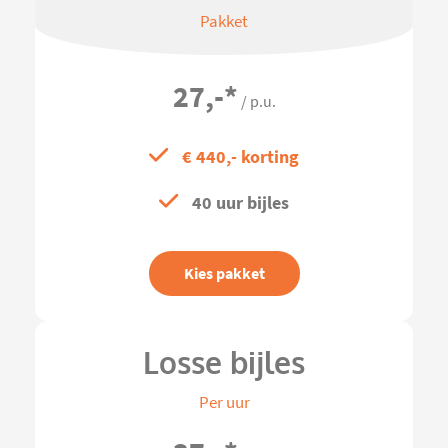
Pakket
27,-
*
/ p.u.
€ 440,- korting
40 uur bijles
Kies pakket
Losse bijles
Per uur