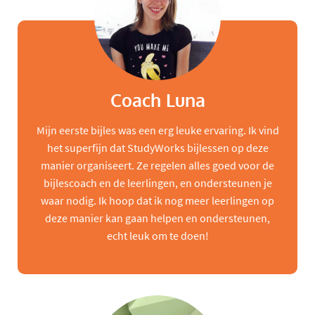
Coach Luna
Mijn eerste bijles was een erg leuke ervaring. Ik vind
het superfijn dat StudyWorks bijlessen op deze
manier organiseert. Ze regelen alles goed voor de
bijlescoach en de leerlingen, en ondersteunen je
waar nodig. Ik hoop dat ik nog meer leerlingen op
deze manier kan gaan helpen en ondersteunen,
echt leuk om te doen!