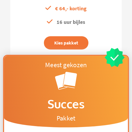
€ 64,- korting
16 uur bijles
Kies pakket
Succes
Pakket