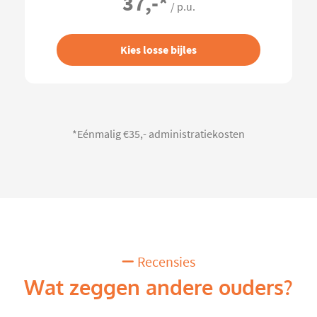
37,-
*
/ p.u.
Kies losse bijles
*Eénmalig €35,- administratiekosten
Recensies
Wat zeggen andere ouders?