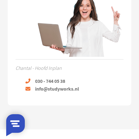
Chantal - Hoofd Inplan
030 - 744 05 38
info@studyworks.nl