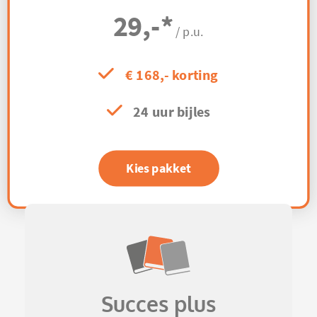
29,-
*
/ p.u.
€ 168,- korting
24 uur bijles
Kies pakket
Succes plus