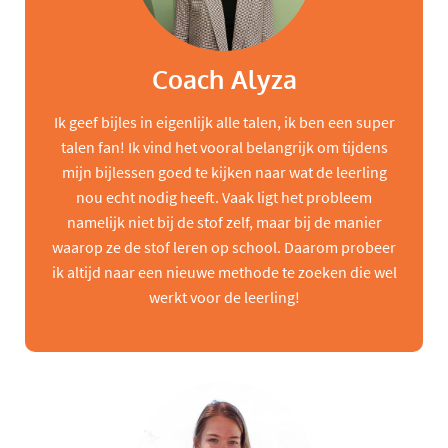
Coach Alyza
Ik geef bijles in eigenlijk alle talen, ik ben een super
talen fan! Ik vind het vooral belangrijk om tijdens
mijn bijlessen goed te kijken naar wat de leerling
nou echt nodig heeft. Vaak ligt het probleem
namelijk niet bij de stof zelf, maar bij de manier
waarop ze de stof leren op school. Daarom probeer
ik altijd naar een nieuwe methode te zoeken die wel
werkt voor de leerling!