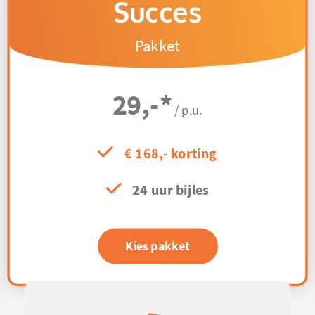
Succes
Pakket
29,-
*
/ p.u.
€ 168,- korting
24 uur bijles
Kies pakket