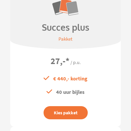
Succes plus
Pakket
27,-
*
/ p.u.
€ 440,- korting
40 uur bijles
Kies pakket