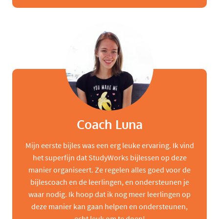
Coach Luna
Mijn eerste bijles was een erg leuke ervaring. Ik vind
het superfijn dat StudyWorks bijlessen op deze
manier organiseert. Ze regelen alles goed voor de
bijlescoach en de leerlingen, en ondersteunen je
waar nodig. Ik hoop dat ik nog meer leerlingen op
deze manier kan gaan helpen en ondersteunen,
echt leuk om te doen!