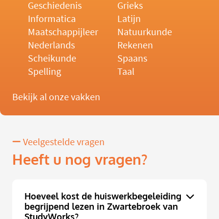
Geschiedenis
Grieks
Informatica
Latijn
Maatschappijleer
Natuurkunde
Nederlands
Rekenen
Scheikunde
Spaans
Spelling
Taal
Bekijk al onze vakken
Veelgestelde vragen
Heeft u nog vragen?
Hoeveel kost de huiswerkbegeleiding
begrijpend lezen in Zwartebroek van
StudyWorks?