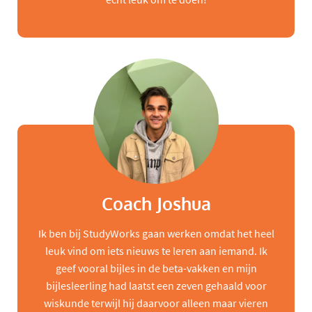
Coach Joshua
Ik ben bij StudyWorks gaan werken omdat het heel
leuk vind om iets nieuws te leren aan iemand. Ik
geef vooral bijles in de beta-vakken en mijn
bijlesleerling had laatst een zeven gehaald voor
wiskunde terwijl hij daarvoor alleen maar vieren