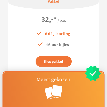
Pakket
32,-
*
/ p.u.
€ 64,- korting
16 uur bijles
Kies pakket