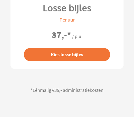
Losse bijles
Per uur
37,-
*
/ p.u.
Kies losse bijles
*Eénmalig €35,- administratiekosten