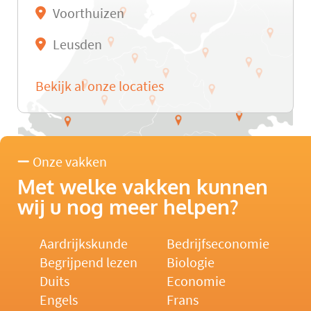
Voorthuizen
Leusden
Bekijk al onze locaties
Onze vakken
Met welke vakken kunnen
wij u nog meer helpen?
Aardrijkskunde
Bedrijfseconomie
Begrijpend lezen
Biologie
Duits
Economie
Engels
Frans