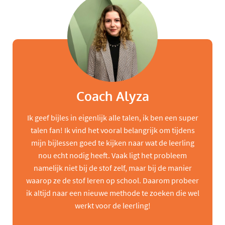
Coach Alyza
Ik geef bijles in eigenlijk alle talen, ik ben een super
talen fan! Ik vind het vooral belangrijk om tijdens
mijn bijlessen goed te kijken naar wat de leerling
nou echt nodig heeft. Vaak ligt het probleem
namelijk niet bij de stof zelf, maar bij de manier
waarop ze de stof leren op school. Daarom probeer
ik altijd naar een nieuwe methode te zoeken die wel
werkt voor de leerling!